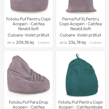
Fotoliu Puf Pentru Copii
Perna Puf XLPentru
Acoperi - Catifea
Copii Acoperi - Catifea
Reiată Soft
Reiată Soft
Culoare: Violet prăfuit
Culoare: Violet prăfuit
209,36 lej
234,78 lej
de la
de la
· 3 mărimi
· 2 mărimi
Fotoliu Puf Para Drop
Fotoliu Puf Pentru Copii
Acoperi - Catifea
Acoperi - Catifea Moale