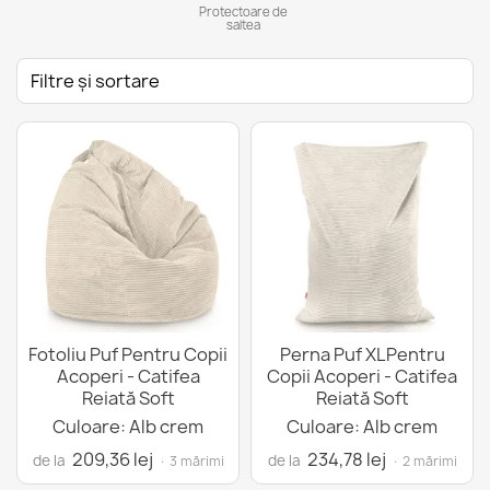
Protectoare de
saltea
Filtre și sortare
Fotoliu Puf Pentru Copii
Perna Puf XLPentru
Acoperi - Catifea
Copii Acoperi - Catifea
Reiată Soft
Reiată Soft
Culoare: Alb crem
Culoare: Alb crem
209,36 lej
234,78 lej
de la
de la
· 3 mărimi
· 2 mărimi