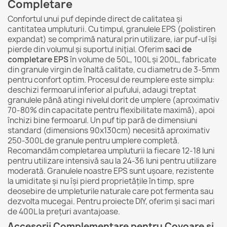
Completare
Confortul unui puf depinde direct de calitatea și
cantitatea umpluturii. Cu timpul, granulele EPS (polistiren
expandat) se comprimă natural prin utilizare, iar puf-ul își
pierde din volumul și suportul inițial. Oferim
saci de
completare EPS
în volume de 50L, 100L și 200L, fabricate
din granule virgin de înaltă calitate, cu diametru de 3-5mm
pentru confort optim. Procesul de reumplere este simplu:
deschizi fermoarul inferior al pufului, adaugi treptat
granulele până atingi nivelul dorit de umplere (aproximativ
70-80% din capacitate pentru flexibilitate maximă), apoi
închizi bine fermoarul. Un puf tip pară de dimensiuni
standard (dimensions 90x130cm) necesită aproximativ
250-300L de granule pentru umplere completă.
Recomandăm completarea umpluturii la fiecare 12-18 luni
pentru utilizare intensivă sau la 24-36 luni pentru utilizare
moderată. Granulele noastre EPS sunt ușoare, rezistente
la umiditate și nu își pierd proprietățile în timp, spre
deosebire de umpleturile naturale care pot fermenta sau
dezvolta mucegai. Pentru proiecte DIY, oferim și saci mari
de 400L la prețuri avantajoase.
Accesorii Complementare pentru Covoare și