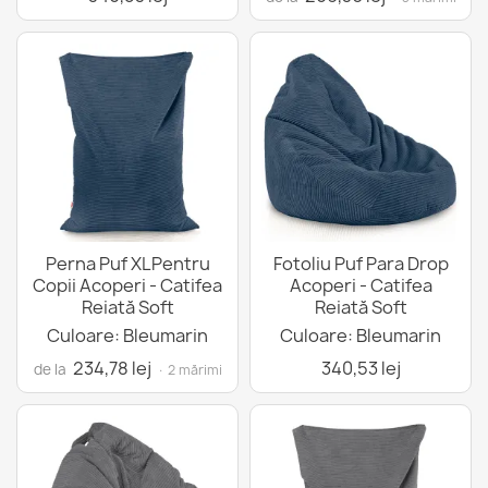
Perna Puf XLPentru
Fotoliu Puf Para Drop
Copii Acoperi - Catifea
Acoperi - Catifea
Reiată Soft
Reiată Soft
Culoare: Bleumarin
Culoare: Bleumarin
234,78 lej
340,53 lej
de la
· 2 mărimi