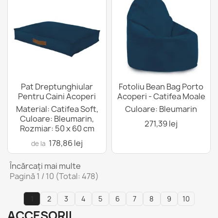
Pat Dreptunghiular
Fotoliu Bean Bag Porto
Pentru Caini Acoperi
Acoperi - Catifea Moale
Material: Catifea Soft,
Culoare: Bleumarin
Culoare: Bleumarin,
271,39 lej
Rozmiar: 50 x 60 cm
178,86 lej
de la
Încărcați mai multe
Pagină 1 / 10 (Total: 478)
1
2
3
4
5
6
7
8
9
10
ACCESORII