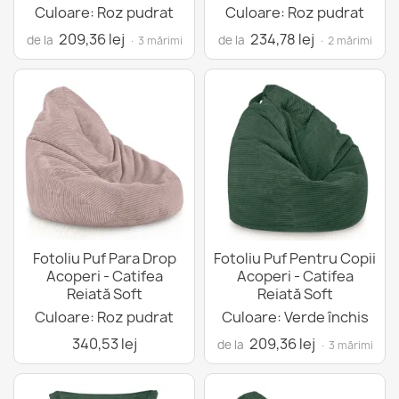
Culoare: Roz pudrat
Culoare: Roz pudrat
209,36 lej
234,78 lej
de la
de la
· 3 mărimi
· 2 mărimi
Fotoliu Puf Para Drop
Fotoliu Puf Pentru Copii
Acoperi - Catifea
Acoperi - Catifea
Reiată Soft
Reiată Soft
Culoare: Roz pudrat
Culoare: Verde închis
340,53 lej
209,36 lej
de la
· 3 mărimi