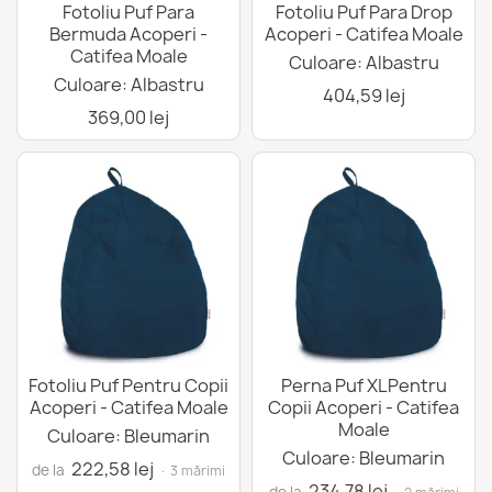
Fotoliu Puf Para
Fotoliu Puf Para Drop
Bermuda Acoperi -
Acoperi - Catifea Moale
Catifea Moale
Culoare: Albastru
Culoare: Albastru
404,59 lej
369,00 lej
Fotoliu Puf Pentru Copii
Perna Puf XLPentru
Acoperi - Catifea Moale
Copii Acoperi - Catifea
Moale
Culoare: Bleumarin
Culoare: Bleumarin
222,58 lej
de la
· 3 mărimi
234,78 lej