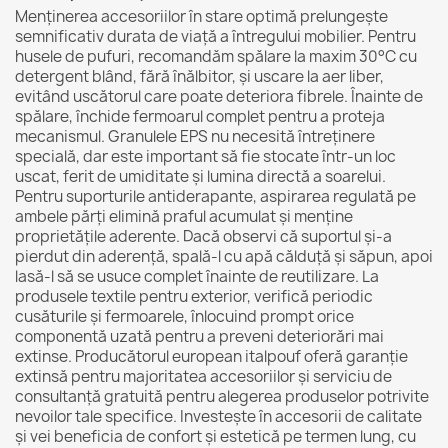
Menținerea accesoriilor în stare optimă prelungește
semnificativ durata de viață a întregului mobilier. Pentru
husele de pufuri, recomandăm spălare la maxim 30°C cu
detergent blând, fără înălbitor, și uscare la aer liber,
evitând uscătorul care poate deteriora fibrele. Înainte de
spălare, închide fermoarul complet pentru a proteja
mecanismul. Granulele EPS nu necesită întreținere
specială, dar este important să fie stocate într-un loc
uscat, ferit de umiditate și lumina directă a soarelui.
Pentru suporturile antiderapante, aspirarea regulată pe
ambele părți elimină praful acumulat și menține
proprietățile aderente. Dacă observi că suportul și-a
pierdut din aderență, spală-l cu apă călduță și săpun, apoi
lasă-l să se usuce complet înainte de reutilizare. La
produsele textile pentru exterior, verifică periodic
cusăturile și fermoarele, înlocuind prompt orice
componentă uzată pentru a preveni deteriorări mai
extinse. Producătorul european italpouf oferă garanție
extinsă pentru majoritatea accesoriilor și serviciu de
consultanță gratuită pentru alegerea produselor potrivite
nevoilor tale specifice. Investește în accesorii de calitate
și vei beneficia de confort și estetică pe termen lung, cu