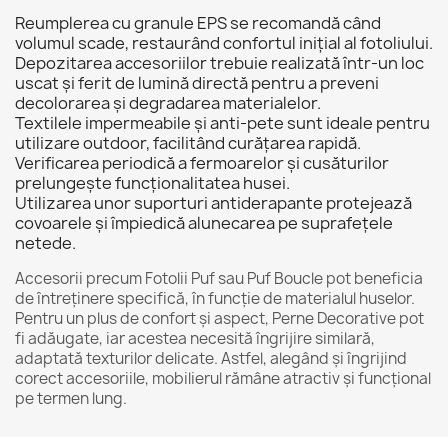
Reumplerea cu granule EPS se recomandă când
volumul scade, restaurând confortul inițial al fotoliului.
Depozitarea accesoriilor trebuie realizată într-un loc
uscat și ferit de lumină directă pentru a preveni
decolorarea și degradarea materialelor.
Textilele impermeabile și anti-pete sunt ideale pentru
utilizare outdoor, facilitând curățarea rapidă.
Verificarea periodică a fermoarelor și cusăturilor
prelungește funcționalitatea husei.
Utilizarea unor suporturi antiderapante protejează
covoarele și împiedică alunecarea pe suprafețele
netede.
Accesorii precum
Fotolii Puf
sau
Puf Boucle
pot beneficia
de întreținere specifică, în funcție de materialul huselor.
Pentru un plus de confort și aspect,
Perne Decorative
pot
fi adăugate, iar acestea necesită îngrijire similară,
adaptată texturilor delicate. Astfel, alegând și îngrijind
corect accesoriile, mobilierul rămâne atractiv și funcțional
pe termen lung.