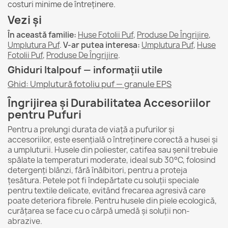
costuri minime de întreținere.
Vezi și
În această familie:
Huse Fotolii Puf
,
Produse De Îngrijire
,
Umplutura Puf
.
V-ar putea interesa:
Umplutura Puf
,
Huse
Fotolii Puf
,
Produse De Îngrijire
.
Ghiduri Italpouf — informații utile
Ghid: Umplutură fotoliu puf — granule EPS
Îngrijirea și Durabilitatea Accesoriilor
pentru Pufuri
Pentru a prelungi durata de viață a pufurilor și
accesoriilor, este esențială o întreținere corectă a husei și
a umpluturii. Husele din poliester, catifea sau șenil trebuie
spălate la temperaturi moderate, ideal sub 30°C, folosind
detergenți blânzi, fără înălbitori, pentru a proteja
țesătura. Petele pot fi îndepărtate cu soluții speciale
pentru textile delicate, evitând frecarea agresivă care
poate deteriora fibrele. Pentru husele din piele ecologică,
curățarea se face cu o cârpă umedă și soluții non-
abrazive.