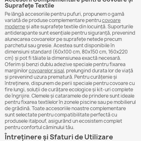
Suprafețe Textile
Pe lângă accesoriile pentru pufuri, propunem o gamă
variată de produse complementare pentru
covoare
moderne
și alte suprafețe textile din locuință. Suporturile
antiderapante sunt esențiale pentru siguranță, prevenind
alunecarea covoarelor pe suprafețe netede precum
parchetul sau gresie. Acestea sunt disponibile în
dimensiuni standard (60x100 cm, 80x150 cm, 160x220
cm) și pot fi tăiate la dimensiunea exactă necesară.
Oferim și benzi dublu adezive speciale pentru fixarea
marginilor
covoarelor sisal
, prelungind durata lor de viață
și prevenind uzura prematură. Pentru curățenie și
întreținere, dispunem de perii speciale pentru covoare cu
fire lungi, soluții de curățare ecologice și kit-uri complete
de îngrijire. Clemele și cataramele de prindere sunt ideale
pentru fixarea textilelor în zonele piscine sau pe mobilierul
de grădină. Toate accesoriile noastre complementare
sunt selectate pentru compatibilitate perfectă cu
produsele italpouf, asigurând un ecosistem complet
pentru confortul căminului tău.
Întreținere și Sfaturi de Utilizare