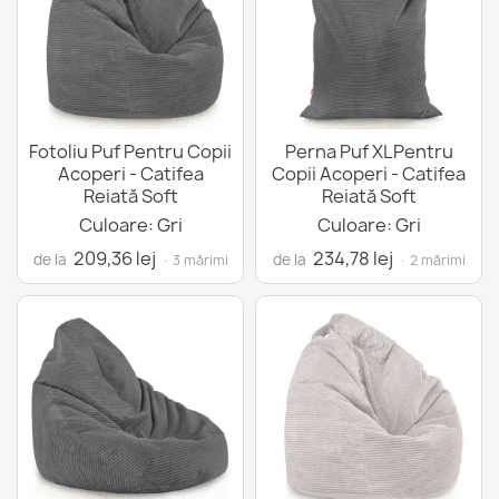
Fotoliu Puf Pentru Copii
Perna Puf XLPentru
Acoperi - Catifea
Copii Acoperi - Catifea
Reiată Soft
Reiată Soft
Culoare: Gri
Culoare: Gri
209,36 lej
234,78 lej
de la
de la
· 3 mărimi
· 2 mărimi