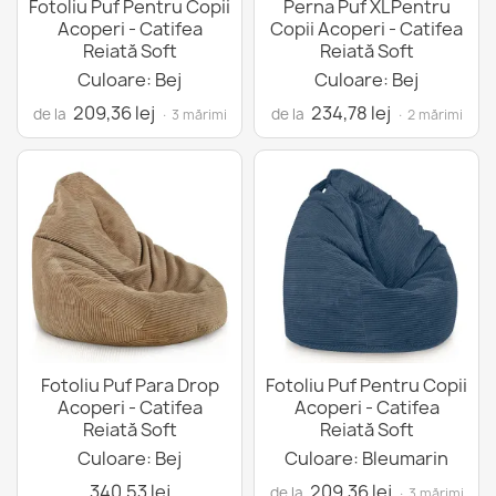
Fotoliu Puf Pentru Copii
Perna Puf XLPentru
Acoperi - Catifea
Copii Acoperi - Catifea
Reiată Soft
Reiată Soft
Culoare: Bej
Culoare: Bej
209,36 lej
234,78 lej
de la
de la
· 3 mărimi
· 2 mărimi
Fotoliu Puf Para Drop
Fotoliu Puf Pentru Copii
Acoperi - Catifea
Acoperi - Catifea
Reiată Soft
Reiată Soft
Culoare: Bej
Culoare: Bleumarin
340,53 lej
209,36 lej
de la
· 3 mărimi