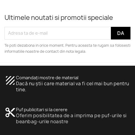
Ultimele noutati si promotii speciale
Te poti dezabona in orice moment. Pentru aceasta te rugam sa folosesti
informatiile noastre de contact din nota legala.
texture
Comandați mostre de material
Dacă nu știi care material va fi cel mai bun pentru
tine.
content_cut
Puf publicitari si la cerere
Oferim posibilitatea de a imprima pe puf-urile si
beanbag-urile noastre