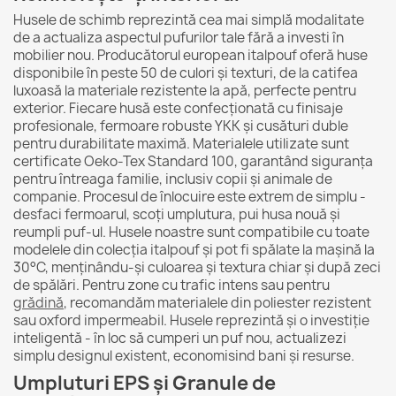
Husele de schimb reprezintă cea mai simplă modalitate
de a actualiza aspectul pufurilor tale fără a investi în
mobilier nou. Producătorul european italpouf oferă huse
disponibile în peste 50 de culori și texturi, de la catifea
luxoasă la materiale rezistente la apă, perfecte pentru
exterior. Fiecare husă este confecționată cu finisaje
profesionale, fermoare robuste YKK și cusături duble
pentru durabilitate maximă. Materialele utilizate sunt
certificate Oeko-Tex Standard 100, garantând siguranța
pentru întreaga familie, inclusiv copii și animale de
companie. Procesul de înlocuire este extrem de simplu -
desfaci fermoarul, scoți umplutura, pui husa nouă și
reumpli puf-ul. Husele noastre sunt compatibile cu toate
modelele din colecția italpouf și pot fi spălate la mașină la
30°C, menținându-și culoarea și textura chiar și după zeci
de spălări. Pentru zone cu trafic intens sau pentru
grădină
, recomandăm materialele din poliester rezistent
sau oxford impermeabil. Husele reprezintă și o investiție
inteligentă - în loc să cumperi un puf nou, actualizezi
simplu designul existent, economisind bani și resurse.
Umpluturi EPS și Granule de