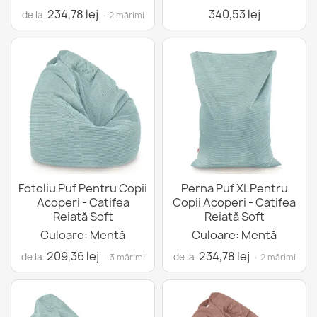
234,78 lej
340,53 lej
de la
· 2 mărimi
Fotoliu Puf Pentru Copii
Perna Puf XLPentru
Acoperi - Catifea
Copii Acoperi - Catifea
Reiată Soft
Reiată Soft
Culoare: Mentă
Culoare: Mentă
209,36 lej
234,78 lej
de la
de la
· 3 mărimi
· 2 mărimi