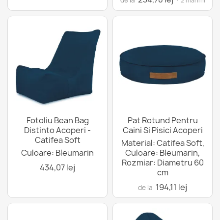
de la
· 2 mărimi
Fotoliu Bean Bag
Pat Rotund Pentru
Distinto Acoperi -
Caini Si Pisici Acoperi
Catifea Soft
Material: Catifea Soft,
Culoare: Bleumarin
Culoare: Bleumarin,
Rozmiar: Diametru 60
434,07 lej
cm
194,11 lej
de la