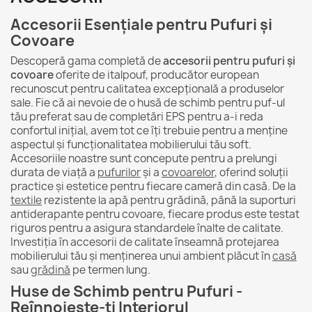
Accesorii Esențiale pentru Pufuri și
Covoare
Descoperă gama completă de
accesorii pentru pufuri și
covoare
oferite de italpouf, producător european
recunoscut pentru calitatea excepțională a produselor
sale. Fie că ai nevoie de o husă de schimb pentru puf-ul
tău preferat sau de completări EPS pentru a-i reda
confortul inițial, avem tot ce îți trebuie pentru a menține
aspectul și funcționalitatea mobilierului tău soft.
Accesoriile noastre sunt concepute pentru a prelungi
durata de viață a
pufurilor
și a
covoarelor
, oferind soluții
practice și estetice pentru fiecare cameră din casă. De la
textile
rezistente la apă pentru grădină, până la suporturi
antiderapante pentru covoare, fiecare produs este testat
riguros pentru a asigura standardele înalte de calitate.
Investiția în accesorii de calitate înseamnă protejarea
mobilierului tău și menținerea unui ambient plăcut în
casă
sau
grădină
pe termen lung.
Huse de Schimb pentru Pufuri -
Reînnoiește-ți Interiorul