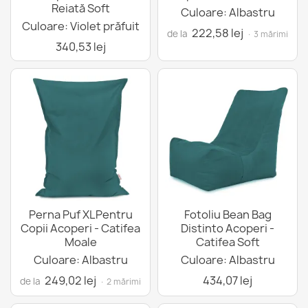
Reiată Soft
Culoare: Albastru
Culoare: Violet prăfuit
222,58 lej
de la
· 3 mărimi
340,53 lej
Perna Puf XLPentru
Fotoliu Bean Bag
Copii Acoperi - Catifea
Distinto Acoperi -
Moale
Catifea Soft
Culoare: Albastru
Culoare: Albastru
249,02 lej
434,07 lej
de la
· 2 mărimi