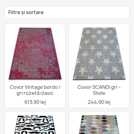
Filtre și sortare
Covor Vintage bordo /
Covor SCANDI gri –
gri rozetă clasic
Stele
613,90 lej
244,90 lej