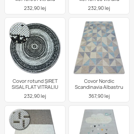
232,90 lej
232,90 lej
Covor rotund ȘIRET
Covor Nordic
SISAL FLAT VITRALIU
Scandinavia Albastru
232,90 lej
367,90 lej