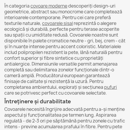
În categoria
covoare moderne
descoperiți design-uri
geometrice, abstract sau monocrome care completează
interioarele contemporane. Pentru cei care preferă
texturile naturale,
covoarele sisal
reprezintă o alegere
ecologică și durabilă, perfecte pentru terase acoperite
sau spații cu umiditate redusă. Covoarele noastre sunt
disponibile în palete cromatice neutre - gri, bej, crem - cât
și în nuanțe intense pentru accent coloristic. Materialele
includ polipropilen rezistent la pete, lână naturală pentru
confort superior și fibre sintetice cu proprietăți
antialergice. Dimensiunile versatile permit amenajarea
completă sau delimitarea zonelor funcționale dintr-o
cameră amplă. Producătorul european garantează
finisaje de calitate și rezistență la uzură. Pentru
completarea ambientului, explorați și secțiunea
pufuri
care se potrivesc perfect cu covoarele selectate.
Întreținere și durabilitate
Covoarele necesită îngrijire adecvată pentru a-și menține
aspectul și funcționalitatea pe termen lung. Aspirarea
regulată - de 2-3 ori pe săptămână pentru zonele cu trafic
intens - previne acumularea prafului în fibre. Pentru pete