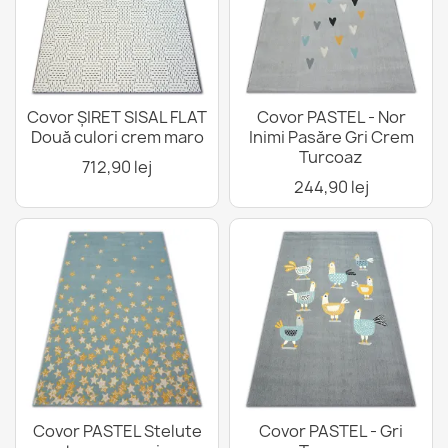
Covor ȘIRET SISAL FLAT
Covor PASTEL - Nor
Două culori crem maro
Inimi Pasăre Gri Crem
Turcoaz
712,90 lej
244,90 lej
Covor PASTEL Stelute
Covor PASTEL - Gri