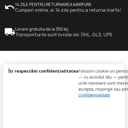
undo
14 ZILE PENTRU RETURNAREA MARFURII
Cumperi online, ai 14 zile pentru a returna marfa!
local_shipping
Livrare gratuita de la 350 lej
Transporturile sunt livrate de: DHL, GLS, UPS
expand_more
informație
Îți respectăm confidențialitatea
Folosim cookie-uri pentr
— cu acordul tău — pentr
urile necesare sunt mereu 
expand_more
Comenzi
accepta, respinge sau pe
confidențialitate
expand_more
Pentru Companii
expand_more
Rămâneți la curent