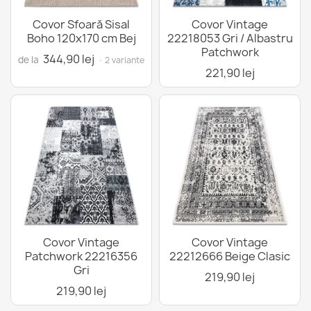
Covor Sfoară Sisal
Covor Vintage
Boho 120x170 cm Bej
22218053 Gri / Albastru
Patchwork
344,90 lej
de la
· 2 variante
221,90 lej
Covor Vintage
Covor Vintage
Patchwork 22216356
22212666 Beige Clasic
Gri
219,90 lej
219,90 lej