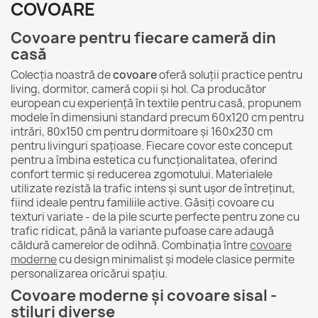
COVOARE
Covoare pentru fiecare cameră din
casă
Colecția noastră de
covoare
oferă soluții practice pentru
living, dormitor, cameră copii și hol. Ca producător
european cu experiență în textile pentru casă, propunem
modele în dimensiuni standard precum 60x120 cm pentru
intrări, 80x150 cm pentru dormitoare și 160x230 cm
pentru livinguri spațioase. Fiecare covor este conceput
pentru a îmbina estetica cu funcționalitatea, oferind
confort termic și reducerea zgomotului. Materialele
utilizate rezistă la trafic intens și sunt ușor de întreținut,
fiind ideale pentru familiile active. Găsiți covoare cu
texturi variate - de la pile scurte perfecte pentru zone cu
trafic ridicat, până la variante pufoase care adaugă
căldură camerelor de odihnă. Combinația între
covoare
moderne
cu design minimalist și modele clasice permite
personalizarea oricărui spațiu.
Covoare moderne și covoare sisal -
stiluri diverse