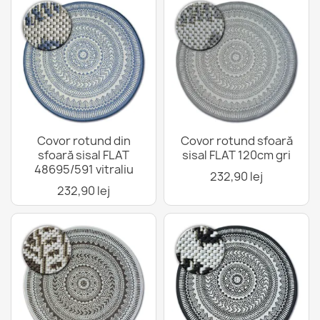
Covor rotund din
Covor rotund sfoară
sfoară sisal FLAT
sisal FLAT 120cm gri
48695/591 vitraliu
232,90 lej
232,90 lej