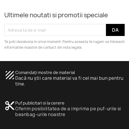
Ultimele noutati si promotii speciale
Te poti dezabona in orice moment. Pentru aceasta te rugam sa folosesti
informatiile noastre de contact din nota legala.
texture
Comandați mostre de material
Dacă nu știi care material va fi cel mai bun pentru
tine.
content_cut
Puf publicitari si la cerere
Oferim posibilitatea de a imprima pe puf-urile si
beanbag-urile noastre