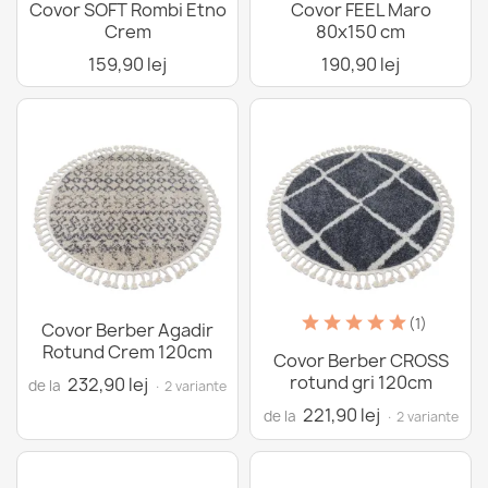
Covor SOFT Rombi Etno
Covor FEEL Maro
Crem
80x150 cm
159,90 lej
190,90 lej
(1)
Covor Berber Agadir
Rotund Crem 120cm
Covor Berber CROSS
rotund gri 120cm
232,90 lej
de la
· 2 variante
221,90 lej
de la
· 2 variante