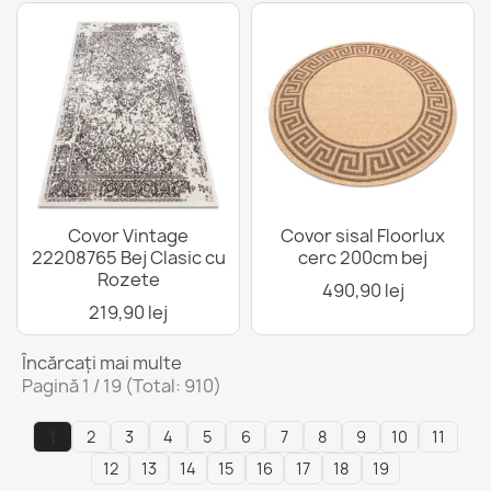
Covor Vintage
Covor sisal Floorlux
22208765 Bej Clasic cu
cerc 200cm bej
Rozete
490,90 lej
219,90 lej
Încărcați mai multe
Pagină 1 / 19 (Total: 910)
1
2
3
4
5
6
7
8
9
10
11
12
13
14
15
16
17
18
19