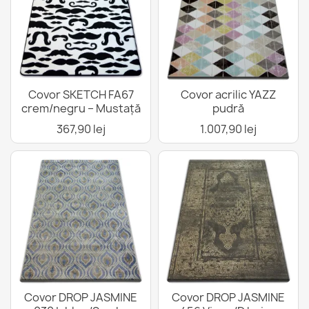
Covor SKETCH FA67
Covor acrilic YAZZ
crem/negru – Mustață
pudră
367,90 lej
1.007,90 lej
Covor DROP JASMINE
Covor DROP JASMINE