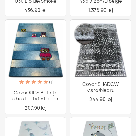
030 L.blue/Smoke
456 Vizon/D.beige
436,90 lej
1.376,90 lej
(1)
Covor SHADOW
Maro/Negru
Covor KIDS Bufnițe
albastru 140x190 cm
244,90 lej
207,90 lej