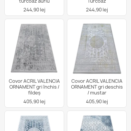
turcoaz auriu
Turcoaz
244,90 lej
244,90 lej
Covor ACRIL VALENCIA
Covor ACRIL VALENCIA
ORNAMENT gri închis /
ORNAMENT gri deschis
fildeș
/ mustar
405,90 lej
405,90 lej