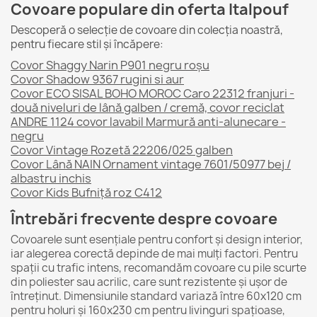
Covoare populare din oferta Italpouf
Descoperă o selecție de covoare din colecția noastră,
pentru fiecare stil și încăpere:
Covor Shaggy Narin P901 negru roșu
Covor Shadow 9367 rugini si aur
Covor ECO SISAL BOHO MOROC Caro 22312 franjuri -
două niveluri de lână galben / cremă, covor reciclat
ANDRE 1124 covor lavabil Marmură anti-alunecare -
negru
Covor Vintage Rozetă 22206/025 galben
Covor Lână NAIN Ornament vintage 7601/50977 bej /
albastru inchis
Covor Kids Bufniţă roz C412
Întrebări frecvente despre covoare
Covoarele sunt esențiale pentru confort și design interior,
iar alegerea corectă depinde de mai mulți factori. Pentru
spații cu trafic intens, recomandăm covoare cu pile scurte
din poliester sau acrilic, care sunt rezistente și ușor de
întreținut. Dimensiunile standard variază între 60x120 cm
pentru holuri și 160x230 cm pentru livinguri spațioase,