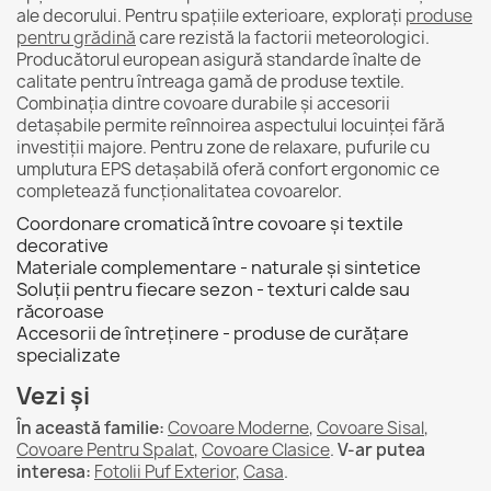
ale decorului. Pentru spațiile exterioare, explorați
produse
pentru grădină
care rezistă la factorii meteorologici.
Producătorul european asigură standarde înalte de
calitate pentru întreaga gamă de produse textile.
Combinația dintre covoare durabile și accesorii
detașabile permite reînnoirea aspectului locuinței fără
investiții majore. Pentru zone de relaxare, pufurile cu
umplutura EPS detașabilă oferă confort ergonomic ce
completează funcționalitatea covoarelor.
Coordonare cromatică între covoare și textile
decorative
Materiale complementare - naturale și sintetice
Soluții pentru fiecare sezon - texturi calde sau
răcoroase
Accesorii de întreținere - produse de curățare
specializate
Vezi și
În această familie:
Covoare Moderne
,
Covoare Sisal
,
Covoare Pentru Spalat
,
Covoare Clasice
.
V-ar putea
interesa:
Fotolii Puf Exterior
,
Casa
.