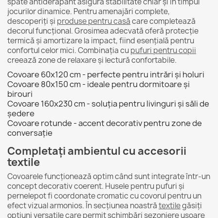
spate antiderapant asigură stabilitate chiar și în timpul
jocurilor dinamice. Pentru amenajări complete,
descoperiți și
produse pentru casă
care completează
decorul funcțional. Grosimea adecvată oferă protecție
termică și amortizare la impact, fiind esențială pentru
confortul celor mici. Combinația cu
pufuri pentru copii
creează zone de relaxare și lectură confortabile.
Covoare 60x120 cm - perfecte pentru intrări și holuri
Covoare 80x150 cm - ideale pentru dormitoare și
birouri
Covoare 160x230 cm - soluția pentru livinguri și săli de
ședere
Covoare rotunde - accent decorativ pentru zone de
conversație
Completați ambientul cu accesorii
textile
Covoarele funcționează optim când sunt integrate într-un
concept decorativ coerent. Husele pentru pufuri și
pernelepot fi coordonate cromatic cu covorul pentru un
efect vizual armonios. În secțiunea noastră
textile
găsiți
opțiuni versatile care permit schimbări sezoniere ușoare