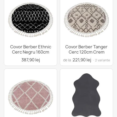
Covor Berber Ethnic
Covor Berber Tanger
Cerc Negru 160cm
Cerc 120cm Crem
387,90 lej
221,90 lej
de la
· 2 variante