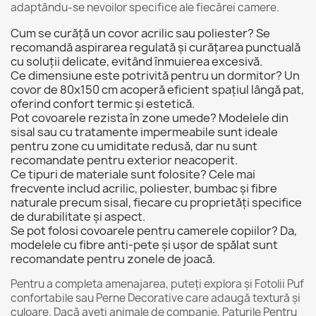
adaptându-se nevoilor specifice ale fiecărei camere.
Cum se curăță un covor acrilic sau poliester? Se
recomandă aspirarea regulată și curățarea punctuală
cu soluții delicate, evitând înmuierea excesivă.
Ce dimensiune este potrivită pentru un dormitor? Un
covor de 80x150 cm acoperă eficient spațiul lângă pat,
oferind confort termic și estetică.
Pot covoarele rezista în zone umede? Modelele din
sisal sau cu tratamente impermeabile sunt ideale
pentru zone cu umiditate redusă, dar nu sunt
recomandate pentru exterior neacoperit.
Ce tipuri de materiale sunt folosite? Cele mai
frecvente includ acrilic, poliester, bumbac și fibre
naturale precum sisal, fiecare cu proprietăți specifice
de durabilitate și aspect.
Se pot folosi covoarele pentru camerele copiilor? Da,
modelele cu fibre anti-pete și ușor de spălat sunt
recomandate pentru zonele de joacă.
Pentru a completa amenajarea, puteți explora și
Fotolii Puf
confortabile sau
Perne Decorative
care adaugă textură și
culoare. Dacă aveți animale de companie,
Paturile Pentru