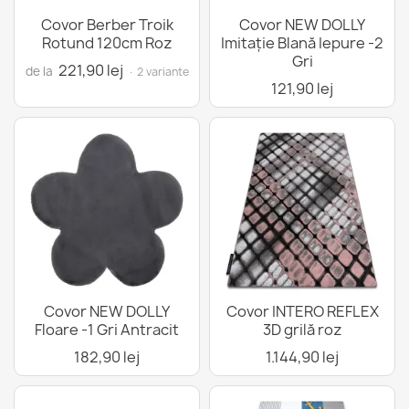
Covor Berber Troik
Covor NEW DOLLY
Rotund 120cm Roz
Imitație Blană Iepure -2
Gri
221,90 lej
de la
· 2 variante
121,90 lej
Covor NEW DOLLY
Covor INTERO REFLEX
Floare -1 Gri Antracit
3D grilă roz
182,90 lej
1.144,90 lej