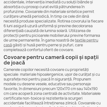
accidentale, intervenția imediată cu soluții blânde și
absorbția cu prosop curat evită pătrunderea în
profunzime. Covoarele din materiale sintetice permit
curățare umedă periodică, în timp ce cele din lână
necesită produse specializate. Rotirea covorului la fiecare
6 luni asigură uzură uniformă și previne decolorarea
diferențială cauzată de lumina solară. Utilizarea de
protecții pentru picioarele mobilierului previne formarea
de urme permanente. În gama noastră de
textile pentru
casă
găsiți și husă pentru perne și pufuri, care
completează confortul oferit de covoare.
Covoare pentru cameră copii și spații
de joacă
Camerele copiilor necesită covoare cu proprietăți
speciale: materiale hipoalergenice, ușor de curățat și cu
suprafețe moi pentru joacă în siguranță. Propunem
modele cu desene vesele, educative sau personaje
favorite, în dimensiuni precum 120x170 cm sau 140x190
cm care acoperă zona centrală de activitate. Materialele
certificate non-toxice și rezistente la scurgeri
accidentale facilitează întreținerea zilnică. Covoarele cu