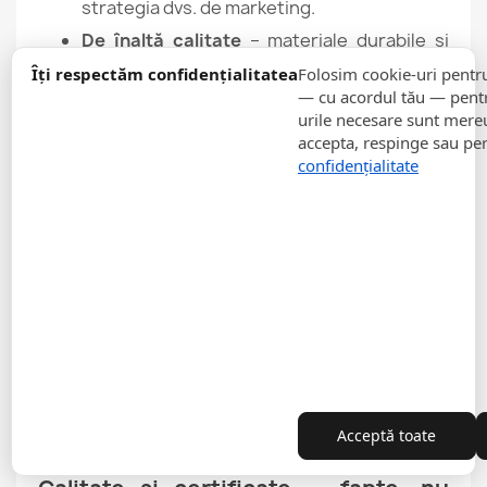
strategia dvs. de marketing.
De înaltă calitate
– materiale durabile și
manoperă precisă.
Îți respectăm confidențialitatea
Folosim cookie-uri pentr
Publicitate eficientă
– Crearea eficientă a
— cu acordul tău — pentr
notorietății mărcii și atragerea clienților.w.
urile necesare sunt mereu 
accepta, respinge sau pe
Serviciu cuprinzător
– De la concept până
confidențialitate
la livrarea la adresa specificată.
Nu așteptați - investiți în instrumente de
marketing eficiente și faceți ca afacerea dvs. să
iasă în evidență!
Contactați-ne și creați materiale promoționale
unice pentru brandul dumneavoastră!
Parte a sectoarelor B2B — vezi
prezentarea completă
Pufuri pentru școli, grădinițe, hoteluri și alte
Acceptă toate
aplicații B2B →