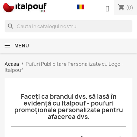
shopping_cart

(0)
search
MENU
Acasa
Pufuri Publicitare Personalizate cu Logo -
Italpouf
Faceți ca brandul dvs. să iasă în
evidență cu Italpouf - poufuri
promoționale personalizate pentru
afacerea dvs.