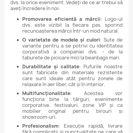
dvs. la orice eveniment. Vedeți de ce ar trebui să
aveți încredere în noi:
Promovarea eficientă a mărcii
: Logo-ul
dvs. este vizibil la fiecare pas, sporind
recunoașterea mărcii într-un mod natural.
O varietate de modele și culori
: Sute de
variante pentru a se potrivi cu identitatea
corporativă a companiei dvs. - de la
taburete de picioare mici la beanbags mari.
Durabilitate și calitate
: Pufurile noastre
sunt fabricate din materiale rezistente
care sunt ideale atât pentru zonele de
relaxare în aer liber, cât și în interior.
Multifuncționalitate
: Acestea vor
funcționa bine la târguri, evenimente
corporative, festivaluri, zone VIP și ca
mobilier original pentru birouri și
showroom-uri.
Profesionalism
: Execuție rapidă, livrare
fără complicații și punctualitate pe care vă