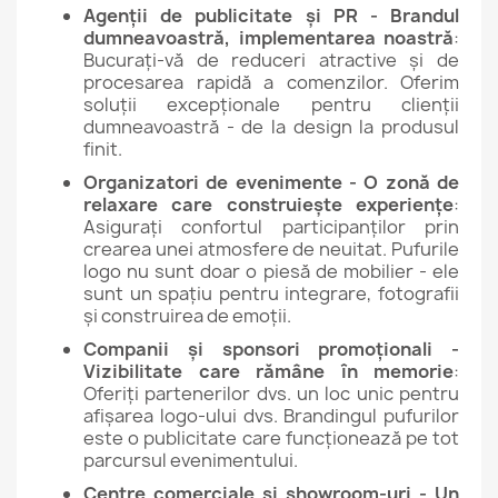
Agenții de publicitate și PR - Brandul
dumneavoastră, implementarea noastră
:
Bucurați-vă de reduceri atractive și de
procesarea rapidă a comenzilor. Oferim
soluții excepționale pentru clienții
dumneavoastră - de la design la produsul
finit.
Organizatori de evenimente - O zonă de
relaxare care construiește experiențe
:
Asigurați confortul participanților prin
crearea unei atmosfere de neuitat. Pufurile
logo nu sunt doar o piesă de mobilier - ele
sunt un spațiu pentru integrare, fotografii
și construirea de emoții.
Companii și sponsori promoționali -
Vizibilitate care rămâne în memorie
:
Oferiți partenerilor dvs. un loc unic pentru
afișarea logo-ului dvs. Brandingul pufurilor
este o publicitate care funcționează pe tot
parcursul evenimentului.
Centre comerciale și showroom-uri - Un