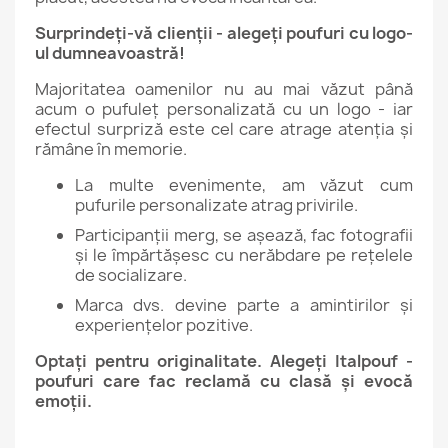
Surprindeți-vă clienții - alegeți poufuri cu logo-
ul dumneavoastră!
Majoritatea oamenilor nu au mai văzut până
acum o pufuleț personalizată cu un logo - iar
efectul surpriză este cel care atrage atenția și
rămâne în memorie.
La multe evenimente, am văzut cum
pufurile personalizate atrag privirile.
Participanții merg, se așează, fac fotografii
și le împărtășesc cu nerăbdare pe rețelele
de socializare.
Marca dvs. devine parte a amintirilor și
experiențelor pozitive.
Optați pentru originalitate. Alegeți Italpouf -
poufuri care fac reclamă cu clasă și evocă
emoții.