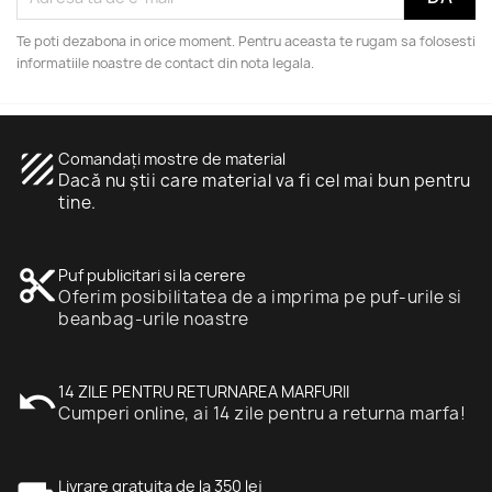
Te poti dezabona in orice moment. Pentru aceasta te rugam sa folosesti
informatiile noastre de contact din nota legala.
texture
Comandați mostre de material
Dacă nu știi care material va fi cel mai bun pentru
tine.
content_cut
Puf publicitari si la cerere
Oferim posibilitatea de a imprima pe puf-urile si
beanbag-urile noastre
undo
14 ZILE PENTRU RETURNAREA MARFURII
Cumperi online, ai 14 zile pentru a returna marfa!
Livrare gratuita de la 350 lej