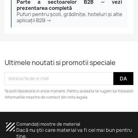
Parte a sectoarelor B2B — vezi
prezentarea completă
Pufuri pentru școli, grădinițe, hoteluri și alte
aplicații B2B →
Ultimele noutati si promotii speciale
Te poti dezabona in orice moment. Pentru aceasta te rugam sa folosesti
informatiile noastre de contact din nota legala.
texture
Comandați mostre de material
Dacă nu știi care material va fi cel mai bun pentru
tine.