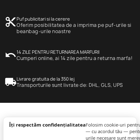
content_cut
Puf publicitari si la cerere
Oferim posibilitatea de a imprima pe puf-urile si
beanbag-urile noastre
undo
14 ZILE PENTRU RETURNAREA MARFURII
Cumperi online, ai 14 zile pentru a returna marfa!
local_shipping
Livrare gratuita de la 350 lej
Transporturile sunt livrate de: DHL, GLS, UPS
expand_more
informație
Îți respectăm confidențialitatea
Folosim cookie-uri pentr
— cu acordul tău — pentr
urile necesare sunt mereu 
expand_more
Comenzi