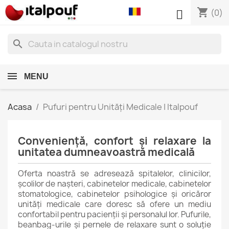
shopping_cart

(0)
search
MENU
Acasa
Pufuri pentru Unități Medicale | Italpouf
Conveniență, confort și relaxare la
unitatea dumneavoastră medicală
Oferta noastră se adresează spitalelor, clinicilor,
școlilor de nașteri, cabinetelor medicale, cabinetelor
stomatologice, cabinetelor psihologice și oricăror
unități medicale care doresc să ofere un mediu
confortabil pentru pacienții și personalul lor. Pufurile,
beanbag-urile și pernele de relaxare sunt o soluție