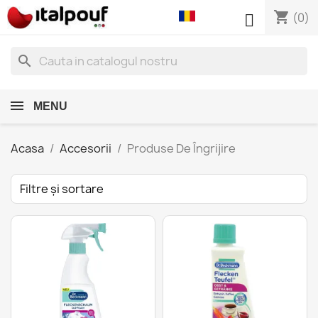
shopping_cart

(0)
search
MENU
Acasa
Accesorii
Produse De Îngrijire
Filtre și sortare