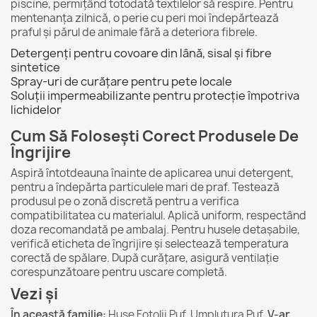
piscine, permițând totodată textilelor să respire. Pentru
mentenanța zilnică, o perie cu peri moi îndepărtează
praful și părul de animale fără a deteriora fibrele.
Detergenți pentru covoare din lână, sisal și fibre
sintetice
Spray-uri de curățare pentru pete locale
Soluții impermeabilizante pentru protecție împotriva
lichidelor
Cum Să Folosești Corect Produsele De
Îngrijire
Aspiră întotdeauna înainte de aplicarea unui detergent,
pentru a îndepărta particulele mari de praf. Testează
produsul pe o zonă discretă pentru a verifica
compatibilitatea cu materialul. Aplică uniform, respectând
doza recomandată pe ambalaj. Pentru husele detașabile,
verifică eticheta de îngrijire și selectează temperatura
corectă de spălare. După curățare, asigură ventilație
corespunzătoare pentru uscare completă.
Vezi și
În această familie:
Huse Fotolii Puf
,
Umplutura Puf
.
V-ar