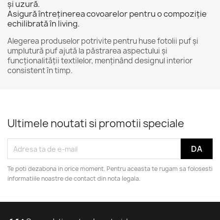
și uzură.
Asigură întreținerea covoarelor pentru o compoziție
echilibrată în living.
Alegerea produselor potrivite pentru
huse fotolii puf
și
umplutură puf
ajută la păstrarea aspectului și
funcționalității textilelor, menținând designul interior
consistent în timp.
Ultimele noutati si promotii speciale
Te poti dezabona in orice moment. Pentru aceasta te rugam sa folosesti
informatiile noastre de contact din nota legala.