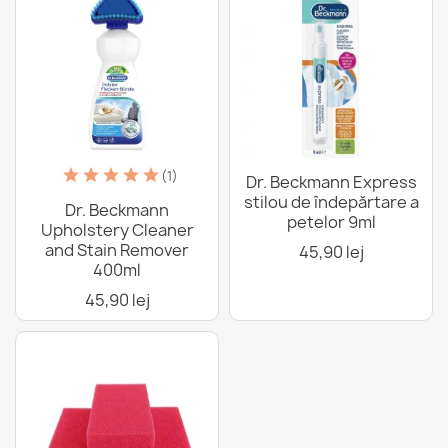
(1)
Dr. Beckmann Express
stilou de îndepărtare a
Dr. Beckmann
petelor 9ml
Upholstery Cleaner
and Stain Remover
45,90 lej
400ml
45,90 lej