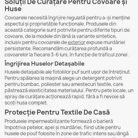
Soluții De Curățare Pentru Covoare și
Huse
Covoarele necesită îngrijire regulată pentru a-și menține
aspectul și proprietățile funcționale. Produsele din
această categorie sunt potrivite pentru diferite tipuri de
covoare, de la modele din lână la variante sintetice,
inclusiv pentru covoarele de
exterior
expuse murdăriei
persistente. Recomandăm curățarea profundă a
covoarelor la fiecare 3-6 luni, în funcție de traficul zonei.
Îngrijirea Huselor Detașabile
Husele detașabile ale fotoliilor puf sunt ușor de întreținut.
Pentru spălarea la mașină alege un detergent potrivit
pentru bumbac, poliester sau amestecuri textile, care
păstrează elasticitatea materialului. Pentru pete locale, un
spray de curățare acționează rapid, fără a fi nevoie să
scoți husa complet.
Protecție Pentru Textile De Casă
Produsele impermeabilizante formează o barieră
împotriva petelor, apei și murdăriei, fiind utile pentru
husele de pouf folosite în zone de trafic intens sau lângă