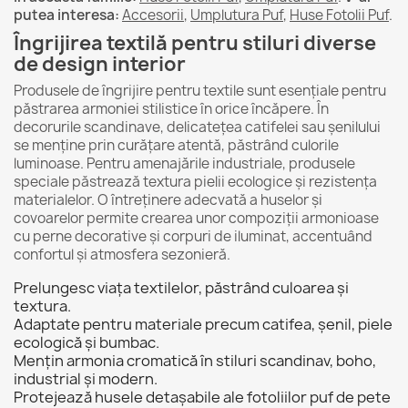
putea interesa:
Accesorii
,
Umplutura Puf
,
Huse Fotolii Puf
.
Îngrijirea textilă pentru stiluri diverse
de design interior
Produsele de îngrijire pentru textile sunt esențiale pentru
păstrarea armoniei stilistice în orice încăpere. În
decorurile scandinave, delicatețea catifelei sau șenilului
se menține prin curățare atentă, păstrând culorile
luminoase. Pentru amenajările industriale, produsele
speciale păstrează textura pielii ecologice și rezistența
materialelor. O întreținere adecvată a huselor și
covoarelor permite crearea unor compoziții armonioase
cu perne decorative și corpuri de iluminat, accentuând
confortul și atmosfera sezonieră.
Prelungesc viața textilelor, păstrând culoarea și
textura.
Adaptate pentru materiale precum catifea, șenil, piele
ecologică și bumbac.
Mențin armonia cromatică în stiluri scandinav, boho,
industrial și modern.
Protejează husele detașabile ale fotoliilor puf de pete