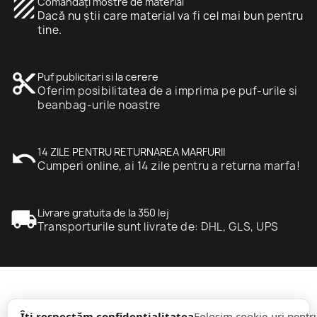
texture
Comandați mostre de material
Dacă nu știi care material va fi cel mai bun pentru
tine.
content_cut
Puf publicitari si la cerere
Oferim posibilitatea de a imprima pe puf-urile si
beanbag-urile noastre
undo
14 ZILE PENTRU RETURNAREA MARFURII
Cumperi online, ai 14 zile pentru a returna marfa!
local_shipping
Livrare gratuita de la 350 lej
Transporturile sunt livrate de: DHL, GLS, UPS
expand_more
informație
Îți respectăm confidențialitatea
Folosim cookie-uri pentr