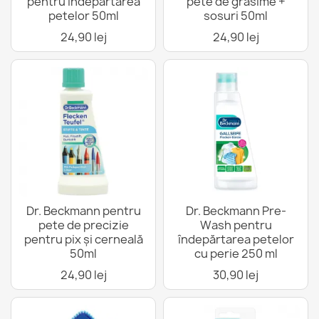
pentru îndepărtarea
pete de grăsime +
petelor 50ml
sosuri 50ml
24,90 lej
24,90 lej
Dr. Beckmann pentru
Dr. Beckmann Pre-
pete de precizie
Wash pentru
pentru pix și cerneală
îndepărtarea petelor
50ml
cu perie 250 ml
24,90 lej
30,90 lej