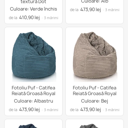
Culoare: Alb
textură Dot
Culoare: Verde închis
473,90 lej
de la
· 3 mărimi
410,90 lej
de la
· 3 mărimi
Fotoliu Puf - Catifea
Fotoliu Puf - Catifea
Reiată Groasă Royal
Reiată Groasă Royal
Culoare: Albastru
Culoare: Bej
473,90 lej
473,90 lej
de la
de la
· 3 mărimi
· 3 mărimi