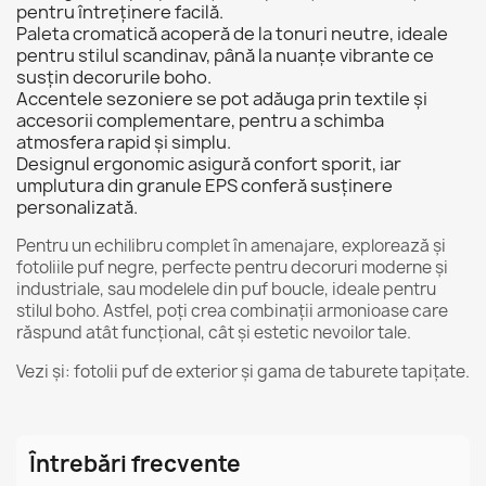
pentru întreținere facilă.
Paleta cromatică acoperă de la tonuri neutre, ideale
pentru stilul scandinav, până la nuanțe vibrante ce
susțin decorurile boho.
Accentele sezoniere se pot adăuga prin textile și
accesorii complementare, pentru a schimba
atmosfera rapid și simplu.
Designul ergonomic asigură confort sporit, iar
umplutura din granule EPS conferă susținere
personalizată.
Pentru un echilibru complet în amenajare, explorează și
fotoliile puf negre
, perfecte pentru decoruri moderne și
industriale, sau modelele din
puf boucle
, ideale pentru
stilul boho. Astfel, poți crea combinații armonioase care
răspund atât funcțional, cât și estetic nevoilor tale.
Vezi și:
fotolii puf de exterior
și gama de
taburete tapițate
.
Întrebări frecvente