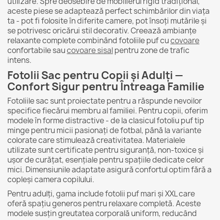
utilizare. Spre deosebire de mobilierul rigid tradițional,
aceste piese se adaptează perfect schimbărilor din viața
ta - pot fi folosite în diferite camere, pot însoți mutările și
se potrivesc oricărui stil decorativ. Creează ambianțe
relaxante complete combinând fotoliile puf cu
covoare
confortabile sau
covoare sisal
pentru zone de trafic
intens.
Fotolii Sac pentru Copii și Adulți —
Confort Sigur pentru Întreaga Familie
Fotoliile sac sunt proiectate pentru a răspunde nevoilor
specifice fiecărui membru al familiei. Pentru copii, oferim
modele în forme distractive - de la clasicul fotoliu puf tip
minge pentru micii pasionați de fotbal, până la variante
colorate care stimulează creativitatea. Materialele
utilizate sunt certificate pentru siguranță, non-toxice și
ușor de curățat, esențiale pentru spațiile dedicate celor
mici. Dimensiunile adaptate asigură confortul optim fără a
copleși camera copilului.
Pentru adulți, gama include fotolii puf mari și XXL care
oferă spațiu generos pentru relaxare completă. Aceste
modele susțin greutatea corporală uniform, reducând