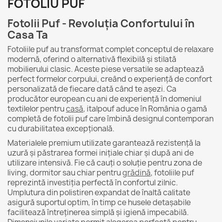
FOTOLIU PUF
Fotolii Puf - Revoluția Confortului în
Casa Ta
Fotoliile puf au transformat complet conceptul de relaxare
modernă, oferind o alternativă flexibilă și stilată
mobilierului clasic. Aceste piese versatile se adaptează
perfect formelor corpului, creând o experiență de confort
personalizată de fiecare dată când te așezi. Ca
producător european cu ani de experiență în domeniul
textilelor pentru
casă
, italpouf aduce în România o gamă
completă de fotolii puf care îmbină designul contemporan
cu durabilitatea excepțională.
Materialele premium utilizate garantează rezistență la
uzură și păstrarea formei inițiale chiar și după ani de
utilizare intensivă. Fie că cauți o soluție pentru zona de
living, dormitor sau chiar pentru
grădină
, fotoliile puf
reprezintă investiția perfectă în confortul zilnic.
Umplutura din polistiren expandat de înaltă calitate
asigură suportul optim, în timp ce husele detașabile
facilitează întreținerea simplă și igienă impecabilă.