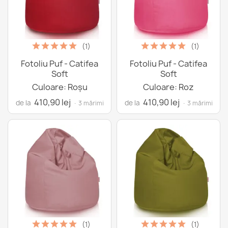
(1)
(1)
Fotoliu Puf - Catifea
Fotoliu Puf - Catifea
Soft
Soft
Culoare: Roșu
Culoare: Roz
410,90 lej
410,90 lej
de la
de la
· 3 mărimi
· 3 mărimi
(1)
(1)