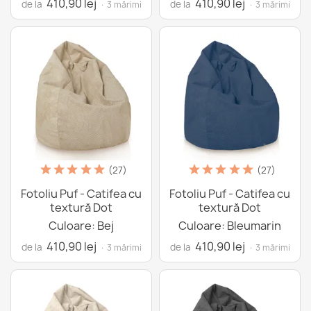
410,90 lej
410,90 lej
de la
de la
· 3 mărimi
· 3 mărimi
(27)
(27)
Fotoliu Puf - Catifea cu
Fotoliu Puf - Catifea cu
textură Dot
textură Dot
Culoare: Bej
Culoare: Bleumarin
410,90 lej
410,90 lej
de la
de la
· 3 mărimi
· 3 mărimi