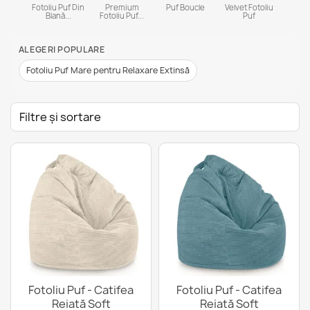
Fotoliu Puf Din
Premium
Puf Boucle
Velvet Fotoliu
Blană...
Fotoliu Puf...
Puf
ALEGERI POPULARE
Fotoliu Puf Mare pentru Relaxare Extinsă
Filtre și sortare
Fotoliu Puf - Catifea
Fotoliu Puf - Catifea
Reiată Soft
Reiată Soft