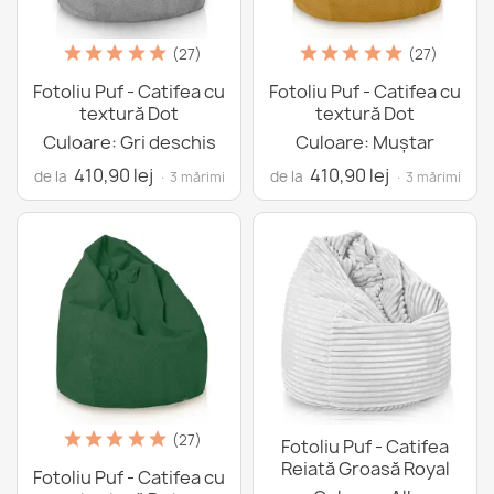
(27)
(27)
Fotoliu Puf - Catifea cu
Fotoliu Puf - Catifea cu
textură Dot
textură Dot
Culoare: Gri deschis
Culoare: Muștar
410,90 lej
410,90 lej
de la
de la
· 3 mărimi
· 3 mărimi
(27)
Fotoliu Puf - Catifea
Reiată Groasă Royal
Fotoliu Puf - Catifea cu