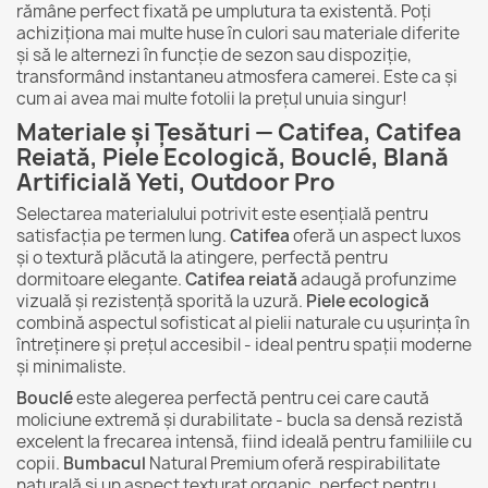
rămâne perfect fixată pe umplutura ta existentă. Poți
achiziționa mai multe huse în culori sau materiale diferite
și să le alternezi în funcție de sezon sau dispoziție,
transformând instantaneu atmosfera camerei. Este ca și
cum ai avea mai multe fotolii la prețul unuia singur!
Materiale și Țesături — Catifea, Catifea
Reiată, Piele Ecologică, Bouclé, Blană
Artificială Yeti, Outdoor Pro
Selectarea materialului potrivit este esențială pentru
satisfacția pe termen lung.
Catifea
oferă un aspect luxos
și o textură plăcută la atingere, perfectă pentru
dormitoare elegante.
Catifea reiată
adaugă profunzime
vizuală și rezistență sporită la uzură.
Piele ecologică
combină aspectul sofisticat al pielii naturale cu ușurința în
întreținere și prețul accesibil - ideal pentru spații moderne
și minimaliste.
Bouclé
este alegerea perfectă pentru cei care caută
moliciune extremă și durabilitate - bucla sa densă rezistă
excelent la frecarea intensă, fiind ideală pentru familiile cu
copii.
Bumbacul
Natural Premium oferă respirabilitate
naturală și un aspect texturat organic, perfect pentru