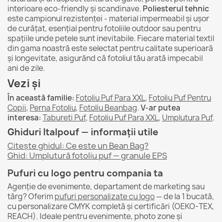
interioare eco-friendly și scandinave.
Poliesterul tehnic
este campionul rezistenței - material impermeabil și ușor
de curățat, esențial pentru fotoliile outdoor sau pentru
spațiile unde petele sunt inevitabile. Fiecare material textil
din gama noastră este selectat pentru calitate superioară
și longevitate, asigurând că fotoliul tău arată impecabil
ani de zile.
Vezi și
În această familie:
Fotoliu Puf Para XXL
,
Fotoliu Puf Pentru
Copii
,
Perna Fotoliu
,
Fotoliu Beanbag
.
V-ar putea
interesa:
Tabureti Puf
,
Fotoliu Puf Para XXL
,
Umplutura Puf
.
Ghiduri Italpouf — informații utile
Citește ghidul: Ce este un Bean Bag?
Ghid: Umplutură fotoliu puf — granule EPS
Pufuri cu logo pentru compania ta
Agenție de evenimente, departament de marketing sau
târg? Oferim
pufuri personalizate cu logo
— de la 1 bucată,
cu personalizare CMYK completă și certificări (OEKO-TEX,
REACH). Ideale pentru evenimente, photo zone și