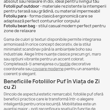
absolut sau relaxare în doi, ideal pentru livingul tău
Fotolii puf outdoor
- materiale rezistente la intemperii
pentru terasă sau grădină, cu material impermeabil
Fotoliu para
- forma clasică ergonomică care se
adaptează perfect contururilor corpului
Fotoliu bean bag
- stilul casual modern perfect pentru
zone de relaxare
Gama de culori și texturi disponibile permite integrarea
armonioasă în orice concept decorativ, de la stilul
minimalist scandinav până la ambianțele boho sau
industriale. Alege între nuanțe clasice precum gri, maro
sau opțiuni vibrante pentru un accent colorat.
Completează-ți amenajarea cu
textile
decorative
coordonate sau
covoare moderne
pentru un ansamblu
coerent și elegant.
Beneficiile Fotoliilor Puf în Viața de Zi
cu Zi
Dincolo de aspectul estetic remarcabil, fotoliile puf oferă
beneficii practice care le transformă într-o alegere
inteligentă pentru orice locuință. Mobilitatea este un
avantaj major - poți reconfigura spațiul în funcție de