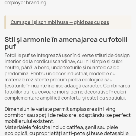
employer branding.
Cum speli și schimbi husa — ghid pas cu pas
Stil și armonie în amenajarea cu fotolii
puf
Fotoliile puf se integrează ușor în diverse stiluri de design
interior, de la nordicul scandinav, cu linii simple și culori
neutre, până la boho, unde texturile și nuanțele calde
predomina. Pentru un decor industrial, modelele cu
materiale rezistente precum pielea ecologică sau
țesăturile în nuanțe închise adaugă caracter. Combinarea
fotoliilor puf cu
covoare
moi și
perne decorative
în culori
complementare amplifică confortul și estetica spațiului.
Dimensiunile variate permit amplasarea în living,
dormitor sau spații de relaxare, adaptându-se perfect
mobilierului existent.
Materialele folosite includ catifea, șenil sau piele
ecologică, cu proprietăți anti-pete și huse detașabile