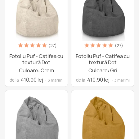
(27)
(27)
Fotoliu Puf - Catifea cu
Fotoliu Puf - Catifea cu
textură Dot
textură Dot
Culoare: Crem
Culoare: Gri
410,90 lej
410,90 lej
de la
de la
· 3 mărimi
· 3 mărimi