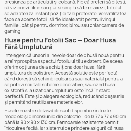
presiunea pe articulații și coloană. Fie că preferi să citești,
să vizionezi filme sau pur și simplu să te relaxezi, fotoliul
se adaptează instant poziției tale preferate. Versatilitatea
face ca aceste fotolii să fie ideale atât pentru livingul
familiei, cât și pentru dormitor, birou sau chiar camera de
gaming.
Huse pentru Fotolii Sac — Doar Husa
Fără Umplutură
Înțelegem că uneori ai nevoie doar de o husă nouă pentru
a reîmprospăta aspectul fotoliului tău existent. De aceea
oferim opțiunea de a achiziționa doar husa, fără
umplutura de polistiren. Această soluție este perfectă
când dorești să schimbi culoarea sau materialul pentru a
se potrivi noii tale scheme decorative, sau când husa
existentă s-a uzat dar umplutura este încă în stare
perfectă. Este și o alegere ecologică, reducând deșeurile
și permițând reutilizarea materialelor.
Husele noastre detașabile sunt disponibile în toate
modelele și dimensiunile din colecție - de la 77 x 77 x 90 cm
până la 90 x 90 x 130 cm. Fermoarele rezistente permit
înlocuirea facilă, iar sistemul de prindere asigură că husa