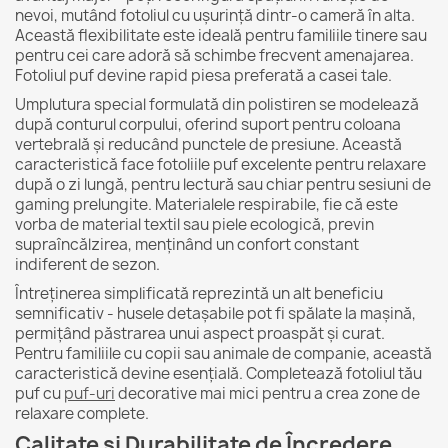
nevoi, mutând fotoliul cu ușurință dintr-o cameră în alta.
Această flexibilitate este ideală pentru familiile tinere sau
pentru cei care adoră să schimbe frecvent amenajarea.
Fotoliul puf devine rapid piesa preferată a casei tale.
Umplutura special formulată din polistiren se modelează
după conturul corpului, oferind suport pentru coloana
vertebrală și reducând punctele de presiune. Această
caracteristică face fotoliile puf excelente pentru relaxare
după o zi lungă, pentru lectură sau chiar pentru sesiuni de
gaming prelungite. Materialele respirabile, fie că este
vorba de material textil sau piele ecologică, previn
supraîncălzirea, menținând un confort constant
indiferent de sezon.
Întreținerea simplificată reprezintă un alt beneficiu
semnificativ - husele detașabile pot fi spălate la mașină,
permițând păstrarea unui aspect proaspăt și curat.
Pentru familiile cu copii sau animale de companie, această
caracteristică devine esențială. Completează fotoliul tău
puf cu
puf-uri
decorative mai mici pentru a crea zone de
relaxare complete.
Calitate și Durabilitate de Încredere