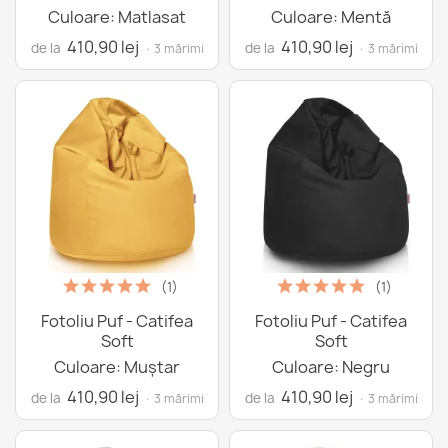
Culoare: Matlasat
Culoare: Mentă
410,90 lej
410,90 lej
de la
de la
· 3 mărimi
· 3 mărimi
(1)
(1)
Fotoliu Puf - Catifea
Fotoliu Puf - Catifea
Soft
Soft
Culoare: Muștar
Culoare: Negru
410,90 lej
410,90 lej
de la
de la
· 3 mărimi
· 3 mărimi