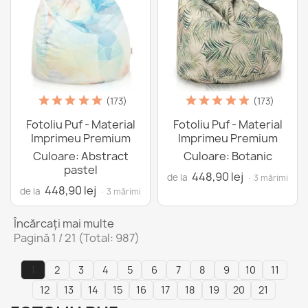
(173)
(173)
Fotoliu Puf - Material
Fotoliu Puf - Material
Imprimeu Premium
Imprimeu Premium
Culoare: Abstract
Culoare: Botanic
pastel
448,90 lej
de la
· 3 mărimi
448,90 lej
de la
· 3 mărimi
Încărcați mai multe
Pagină 1 / 21 (Total: 987)
1
2
3
4
5
6
7
8
9
10
11
12
13
14
15
16
17
18
19
20
21