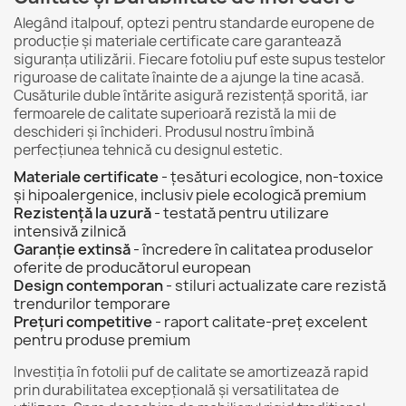
Alegând italpouf, optezi pentru standarde europene de
producție și materiale certificate care garantează
siguranța utilizării. Fiecare fotoliu puf este supus testelor
riguroase de calitate înainte de a ajunge la tine acasă.
Cusăturile duble întărite asigură rezistență sporită, iar
fermoarele de calitate superioară rezistă la mii de
deschideri și închideri. Produsul nostru îmbină
perfecțiunea tehnică cu designul estetic.
Materiale certificate
- țesături ecologice, non-toxice
și hipoalergenice, inclusiv piele ecologică premium
Rezistență la uzură
- testată pentru utilizare
intensivă zilnică
Garanție extinsă
- încredere în calitatea produselor
oferite de producătorul european
Design contemporan
- stiluri actualizate care rezistă
trendurilor temporare
Prețuri competitive
- raport calitate-preț excelent
pentru produse premium
Investiția în fotolii puf de calitate se amortizează rapid
prin durabilitatea excepțională și versatilitatea de