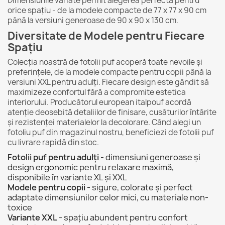
Dimensiunile variate permit alegerea perfectă pentru
orice spațiu - de la modele compacte de 77 x 77 x 90 cm
până la versiuni generoase de 90 x 90 x 130 cm.
Diversitate de Modele pentru Fiecare
Spațiu
Colecția noastră de fotolii puf acoperă toate nevoile și
preferințele, de la modele compacte pentru copii până la
versiuni XXL pentru adulți. Fiecare design este gândit să
maximizeze confortul fără a compromite estetica
interiorului. Producătorul european italpouf acordă
atenție deosebită detaliilor de finisare, cusăturilor întărite
și rezistenței materialelor la decolorare. Când alegi un
fotoliu puf din magazinul nostru, beneficiezi de fotolii puf
cu livrare rapidă din stoc.
Fotolii puf pentru adulți
- dimensiuni generoase și
design ergonomic pentru relaxare maximă,
disponibile în variante XL și XXL
Modele pentru copii
- sigure, colorate și perfect
adaptate dimensiunilor celor mici, cu materiale non-
toxice
Variante XXL
- spațiu abundent pentru confort