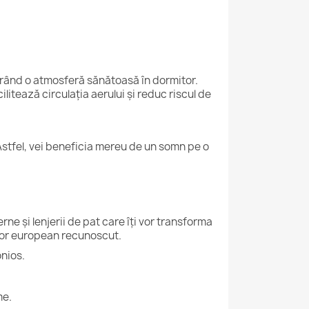
gurând o atmosferă sănătoasă în dormitor.
litează circulația aerului și reduc riscul de
Astfel, vei beneficia mereu de un somn pe o
rne și lenjerii de pat care îți vor transforma
ător european recunoscut.
nios.
me.