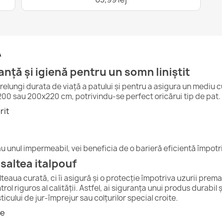
A
nță și igienă pentru un somn liniștit
prelungi durata de viață a patului și pentru a asigura un mediu 
00 sau 200x220 cm, potrivindu-se perfect oricărui tip de pat.
rit
u unul impermeabil, vei beneficia de o barieră eficientă împotriv
saltea italpouf
teaua curată, ci îi asigură și o protecție împotriva uzurii pre
ol riguros al calității. Astfel, ai siguranța unui produs durabil
ticului de jur-împrejur sau colțurilor special croite.
le