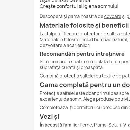
Ușor de fixat pe saltea
Crește confortul și igiena somnului
Descoperă și gama noastră de
covoare
și
p
Materiale folosite și benefici
La italpouf, fiecare protector de saltea est
Materialele folosite includ bumbac natural, f
dezvoltare a acarienilor.
Recomandări pentru întreținere
Se recomandă spălarea regulată la temperatu
suprafață curată și proaspătă.
Combină protecția saltelei cu
textile de pat
Gama completă pentru un d
Protecția saltelei este doar primul pas spre 
experiența de somn. Alege produse potrivit
Completează-ți dormitorul cu produse din 
Vezi și
În această familie:
Perne
, Plame, Seturi.
V-a