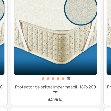
(15)
00
Protector de saltea impermeabil -180x200
P
cm
93,99 lej