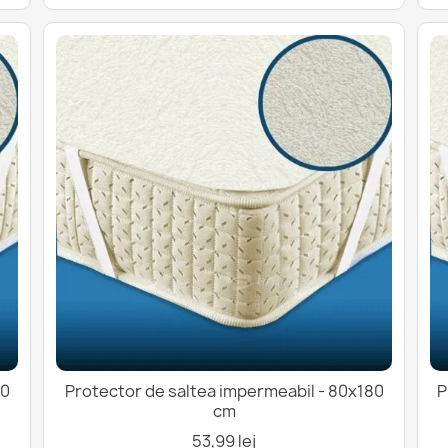
60
Protector de saltea impermeabil - 80x180
P
cm
53,99 lej