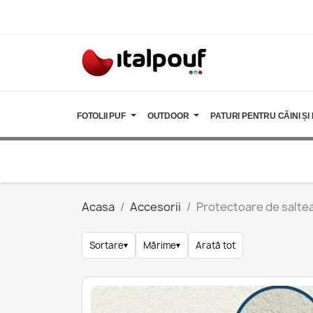
FOTOLII PUF
OUTDOOR
PATURI PENTRU CÂINI ȘI 
Acasa
Accesorii
Protectoare de salte
Sortare
▾
Mărime
▾
Arată tot