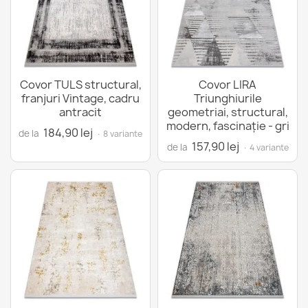
Covor TULS structural,
Covor LIRA
franjuri Vintage, cadru
Triunghiurile
antracit
geometriai, structural,
modern, fascinație - gri
184,90 lej
de la
· 8 variante
157,90 lej
de la
· 4 variante