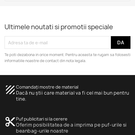
Ultimele noutati si promotii speciale
Te poti dezabona in orice moment. Pentru aceasta te rugam sa folosesti
informatiile noastre de contact din nota legala.
texture
Comandați mostre de material
Dacă nu știi care material va fi cel mai bun pentru
tine.
content_cut
Puf publicitari si la cerere
Oferim posibilitatea de a imprima pe puf-urile si
beanbag-urile noastre