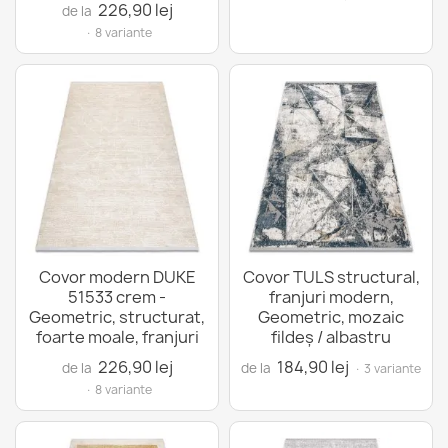
226,90 lej
de la
· 8 variante
Covor modern DUKE
Covor TULS structural,
51533 crem -
franjuri modern,
Geometric, structurat,
Geometric, mozaic
foarte moale, franjuri
fildeş / albastru
226,90 lej
184,90 lej
de la
de la
· 3 variante
· 8 variante