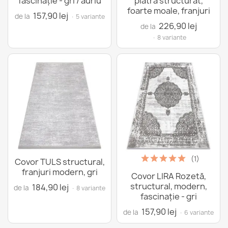
fascinație - gri / auriu
piatră structurat,
foarte moale, franjuri
157,90 lej
de la
· 5 variante
226,90 lej
de la
· 8 variante
(1)
Covor TULS structural,
franjuri modern, gri
Covor LIRA Rozetă,
structural, modern,
184,90 lej
de la
· 8 variante
fascinație - gri
157,90 lej
de la
· 6 variante