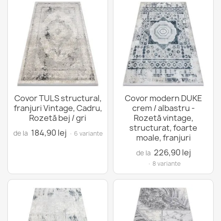
Covor TULS structural,
Covor modern DUKE
franjuri Vintage, Cadru,
crem / albastru -
Rozetă bej / gri
Rozetă vintage,
structurat, foarte
184,90 lej
de la
· 6 variante
moale, franjuri
226,90 lej
de la
· 8 variante