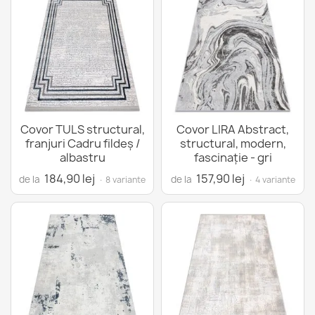
Covor TULS structural,
Covor LIRA Abstract,
franjuri Cadru fildeş /
structural, modern,
albastru
fascinație - gri
184,90 lej
157,90 lej
de la
de la
· 8 variante
· 4 variante