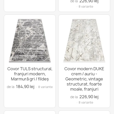
226,90 lej
de la
· 8 variante
Covor TULS structural,
Covor modern DUKE
franjuri modern,
crem / auriu -
Marmură gri / fildeş
Geometric, vintage
structurat, foarte
184,90 lej
de la
· 8 variante
moale, franjuri
226,90 lej
de la
· 8 variante