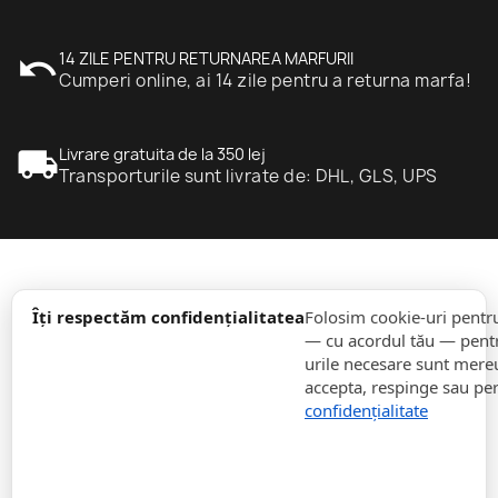
undo
14 ZILE PENTRU RETURNAREA MARFURII
Cumperi online, ai 14 zile pentru a returna marfa!
local_shipping
Livrare gratuita de la 350 lej
Transporturile sunt livrate de: DHL, GLS, UPS
expand_more
informație
Îți respectăm confidențialitatea
Folosim cookie-uri pentr
— cu acordul tău — pentr
urile necesare sunt mereu 
expand_more
Comenzi
accepta, respinge sau pe
confidențialitate
expand_more
Pentru Companii
expand_more
Rămâneți la curent