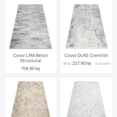
Covor LIRA Beton
Covor DUKE Crem/Gri
Structural
227,90 lej
de la
· 9 variante
158,90 lej