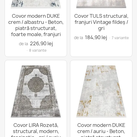
Covor modern DUKE
Covor TULS structural,
crem / albastru - Beton,
franjuri Vintage fildeş /
piatră structurat,
gri
foarte moale, franjuri
184,90 lej
de la
· 7 variante
226,90 lej
de la
· 8 variante
Covor LIRA Rozetă,
Covor modern DUKE
structural, modern,
crem / auriu - Beton,