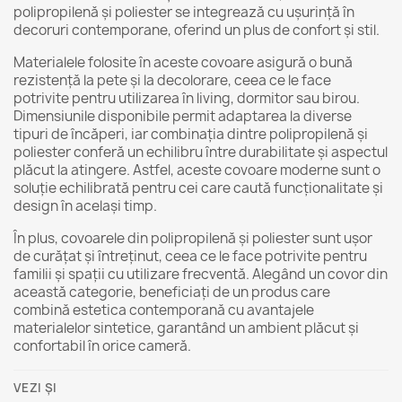
polipropilenă și poliester se integrează cu ușurință în
decoruri contemporane, oferind un plus de confort și stil.
Materialele folosite în aceste covoare asigură o bună
rezistență la pete și la decolorare, ceea ce le face
potrivite pentru utilizarea în living, dormitor sau birou.
Dimensiunile disponibile permit adaptarea la diverse
tipuri de încăperi, iar combinația dintre polipropilenă și
poliester conferă un echilibru între durabilitate și aspectul
plăcut la atingere. Astfel, aceste covoare moderne sunt o
soluție echilibrată pentru cei care caută funcționalitate și
design în același timp.
În plus, covoarele din polipropilenă și poliester sunt ușor
de curățat și întreținut, ceea ce le face potrivite pentru
familii și spații cu utilizare frecventă. Alegând un covor din
această categorie, beneficiați de un produs care
combină estetica contemporană cu avantajele
materialelor sintetice, garantând un ambient plăcut și
confortabil în orice cameră.
VEZI ȘI