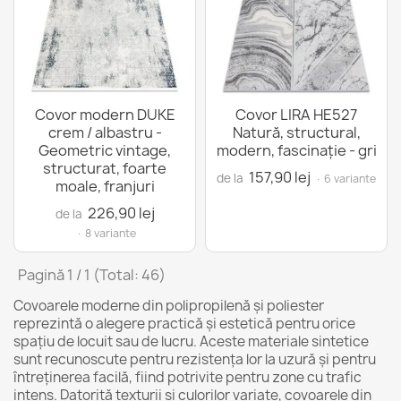
Covor modern DUKE
Covor LIRA HE527
crem / albastru -
Natură, structural,
Geometric vintage,
modern, fascinație - gri
structurat, foarte
157,90 lej
de la
· 6 variante
moale, franjuri
226,90 lej
de la
· 8 variante
Pagină 1 / 1 (Total: 46)
Covoarele moderne din polipropilenă și poliester
reprezintă o alegere practică și estetică pentru orice
spațiu de locuit sau de lucru. Aceste materiale sintetice
sunt recunoscute pentru rezistența lor la uzură și pentru
întreținerea facilă, fiind potrivite pentru zone cu trafic
intens. Datorită texturii și culorilor variate, covoarele din