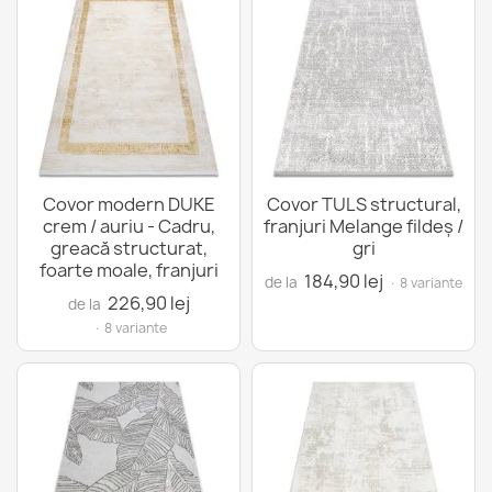
Covor modern DUKE
Covor TULS structural,
crem / auriu - Cadru,
franjuri Melange fildeş /
greacă structurat,
gri
foarte moale, franjuri
184,90 lej
de la
· 8 variante
226,90 lej
de la
· 8 variante