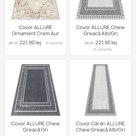
Covor ALLURE
Covor ALLURE Cheie
Ornament Crem Aur
Greacă Alb/Gri
221,90 lej
221,90 lej
de la
de la
· 8 variante
· 15 variante
Covor ALLURE Cheie
Covor Cărări ALLURE
Greacă Gri
Cheie Greacă Alb/Gri