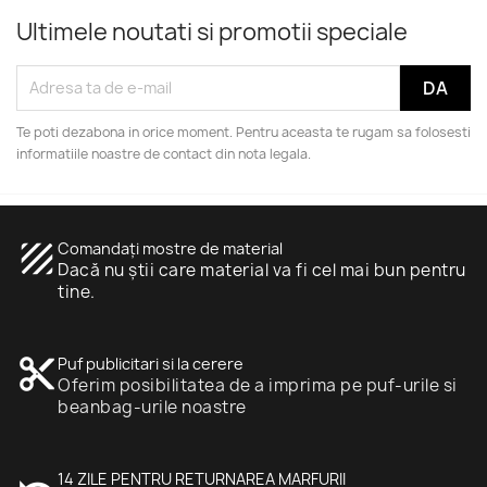
Ultimele noutati si promotii speciale
Te poti dezabona in orice moment. Pentru aceasta te rugam sa folosesti
informatiile noastre de contact din nota legala.
texture
Comandați mostre de material
Dacă nu știi care material va fi cel mai bun pentru
tine.
content_cut
Puf publicitari si la cerere
Oferim posibilitatea de a imprima pe puf-urile si
beanbag-urile noastre
14 ZILE PENTRU RETURNAREA MARFURII