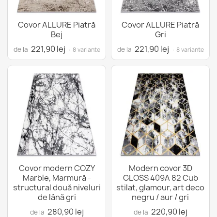
Covor ALLURE Piatră
Covor ALLURE Piatră
Bej
Gri
221,90 lej
221,90 lej
de la
de la
· 8 variante
· 8 variante
Covor modern COZY
Modern covor 3D
Marble, Marmură -
GLOSS 409A 82 Cub
structural două niveluri
stilat, glamour, art deco
de lână gri
negru / aur / gri
280,90 lej
220,90 lej
de la
de la