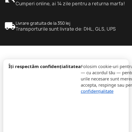
undo
Cumperi online, ai 14 zile pentru a returna marfa!
local_shipping
Livrare gratuita de la 350 lej
Transporturile sunt livrate de: DHL, GLS, UPS
expand_more
informație
Îți respectăm confidențialitatea
Folosim cookie-uri pentr
— cu acordul tău — pentr
urile necesare sunt mereu 
expand_more
Comenzi
accepta, respinge sau pe
confidențialitate
expand_more
Pentru Companii
expand_more
Rămâneți la curent
expand_more
Stocați informații