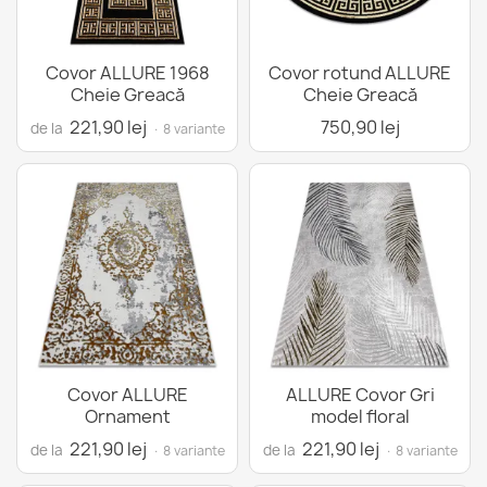
Covor ALLURE 1968
Covor rotund ALLURE
Cheie Greacă
Cheie Greacă
221,90 lej
750,90 lej
de la
· 8 variante
Covor ALLURE
ALLURE Covor Gri
Ornament
model floral
221,90 lej
221,90 lej
de la
de la
· 8 variante
· 8 variante