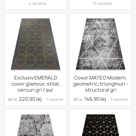
· 4 variante
· 16 variante
Exclusiv EMERALD
Covor MATEO Modern,
covor glamour, stilat,
geometric, triunghiuri -
cercuri gri / aur
structural gri
220,90 lej
146,90 lej
de la
de la
· 7 variante
· 8 variante