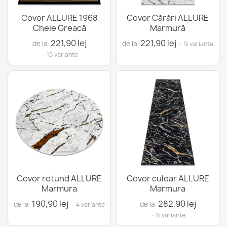
Covor ALLURE 1968
Covor Cărări ALLURE
Cheie Greacă
Marmură
221,90 lej
221,90 lej
de la
de la
· 9 variante
· 15 variante
Covor rotund ALLURE
Covor culoar ALLURE
Marmura
Marmura
190,90 lej
282,90 lej
de la
de la
· 4 variante
· 6 variante