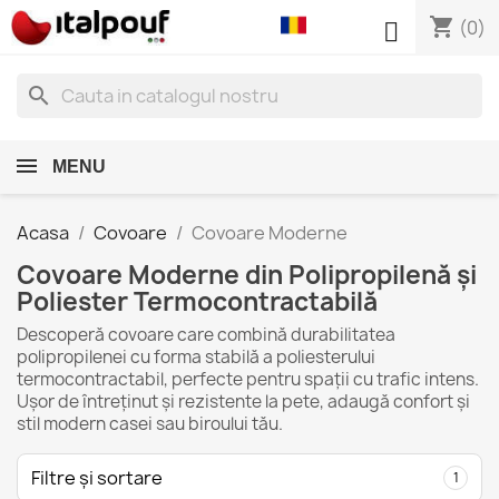
shopping_cart

(0)
search
MENU
Acasa
Covoare
Covoare Moderne
Covoare Moderne din Polipropilenă și
Poliester Termocontractabilă
Descoperă covoare care combină durabilitatea
polipropilenei cu forma stabilă a poliesterului
termocontractabil, perfecte pentru spații cu trafic intens.
Ușor de întreținut și rezistente la pete, adaugă confort și
stil modern casei sau biroului tău.
Filtre și sortare
1