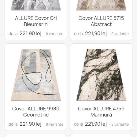
ALLURE Covor Gri
Covor ALLURE 5715
Bleumarin
Abstract
221,90 lej
221,90 lej
de la
de la
· 8 variante
· 8 variante
Covor ALLURE 9980
Covor ALLURE 4759
Geometric
Marmură
221,90 lej
221,90 lej
de la
de la
· 8 variante
· 8 variante