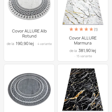
(1)
Covor ALLURE Alb
Rotund
Covor ALLURE
Marmura
190,90 lej
de la
· 4 variante
381,90 lej
de la
· 15 variante