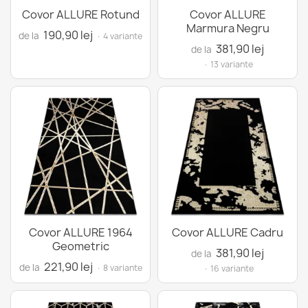
Covor ALLURE Rotund
Covor ALLURE
Marmura Negru
190,90 lej
de la
· 4 variante
381,90 lej
de la
· 13 variante
Covor ALLURE 1964
Covor ALLURE Cadru
Geometric
381,90 lej
de la
221,90 lej
de la
· 8 variante
· 16 variante