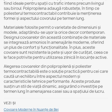
fiind ideale pentru spații cu trafic intens precum livingul
sau biroul. Polipropilena adaugă robustețe, în timp ce
poliesterul termocontractabil contribuie la menținerea
formei și aspectului covorului pe termen lung.
Materialele folosite permit o varietate de dimensiuni și
modele, adaptându-se ușor la orice decor contemporan.
Designul covoarelor din această combinație de materiale
se integrează armonios în amenajările moderne, oferind
un plus de confort și funcționalitate. În plus, aceste
covoare sunt rezistente la pete și ușor de curățat, ceea ce
le face potrivite pentru utilizarea zilnică în locuințe active.
Alegerea covoarelor din polipropilenă și poliester
termocontractabilă este o soluție practică pentru cei care
caută un echilibru între aspectul modern și
caracteristicile tehnice performante. Aceste produse
susțin un stil de viață dinamic, asigurând o investiție pe
termen lung în amenajarea casei sau a spațiului de lucru.
VEZI ȘI
Covoare Moderne în Nuanțe de Bej