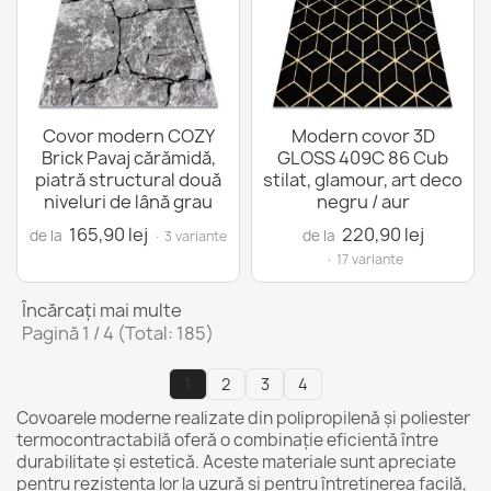
Covor modern COZY
Modern covor 3D
Brick Pavaj cărămidă,
GLOSS 409C 86 Cub
piatră structural două
stilat, glamour, art deco
niveluri de lână grau
negru / aur
165,90 lej
220,90 lej
de la
de la
· 3 variante
· 17 variante
Încărcați mai multe
Pagină 1 / 4 (Total: 185)
1
2
3
4
Covoarele moderne realizate din polipropilenă și poliester
termocontractabilă oferă o combinație eficientă între
durabilitate și estetică. Aceste materiale sunt apreciate
pentru rezistența lor la uzură și pentru întreținerea facilă,