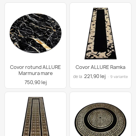
Covor rotund ALLURE
Covor ALLURE Ramka
Marmura mare
221,90 lej
de la
· 9 variante
750,90 lej