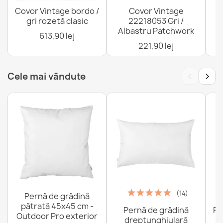
Covor Vintage bordo /
Covor Vintage
gri rozetă clasic
22218053 Gri /
P
Albastru Patchwork
613,90 lej
221,90 lej
‹
›
Cele mai vândute
(14)
Pernă de grădină
pătrată 45x45 cm -
Pernă de grădină
Fo
Outdoor Pro exterior
dreptunghiulară