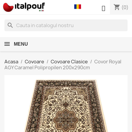
shopping_cart

(0)
search
MENU
Acasa
Covoare
Covoare Clasice
Covor Royal
AGY Caramel Polipropilen 200x290cm