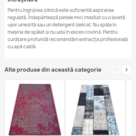
Pentru îngrijirea zilnică este suficientă aspirarea
Covor ROYAL ADR Bordeaux
regulată. Îndepărtează petele mici imediat cu o lavetă
1.624,90 lej
ușor umezită sau un detergent delicat. Nu spăla în
mașina de spălat și nu uda în exces covorul. Pentru
curățare profundă recomandăm extracția profesională
cu apă caldă.
Covor ROYAL ADR Verde Inchis
1.187,90 lej
‹
›
Alte produse din această categorie