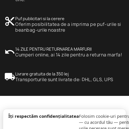
content_cut
Puf publicitari si la cerere
Oferim posibilitatea de a imprima pe puf-urile si
beanbag-urile noastre
undo
14 ZILE PENTRU RETURNAREA MARFURII
Cumperi online, ai 14 zile pentru a returna marfa!
local_shipping
Livrare gratuita de la 350 lej
Transporturile sunt livrate de: DHL, GLS, UPS
expand_more
informație
Îți respectăm confidențialitatea
Folosim cookie-uri pentr
— cu acordul tău — pentr
urile necesare sunt mereu 