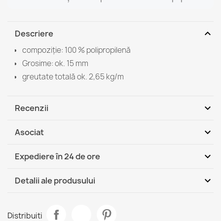
expand_more
Descriere
compoziție: 100 % polipropilenă
Grosime: ok. 15 mm
greutate totală ok. 2,65 kg/m
expand_more
Recenzii
expand_more
Asociat
Fii primul care scrie o recenzie
expand_more
Expediere în 24 de ore
DHL / GLS România - Ramburs
Lu, 10.08 - Jo,
expand_more
Detalii ale produsului
(COD)
13.08
DHL / GLS România
Lu, 10.08 - Jo, 13.08
Fisa tehnica
Covor Royal AGY Maro Polipropilen 300x400cm
Distribuiti
1.624,90 lej