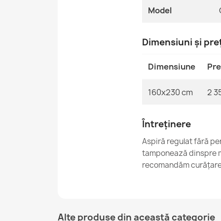
Model
Dimensiuni și pre
Dimensiune
Pre
160x230 cm
2 35
Întreținere
Aspiră regulat fără pe
tamponează dinspre ma
recomandăm curățarea
Alte produse din această categorie