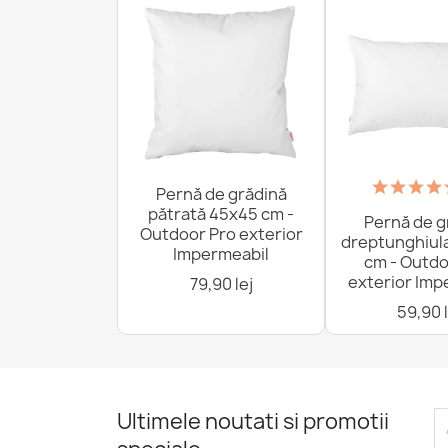
Pernă de grădină
pătrată 45x45 cm -
Pernă de g
Outdoor Pro exterior
dreptunghiul
Impermeabil
cm - Outdo
exterior Imp
79,90 lej
59,90 l
Ultimele noutati si promotii