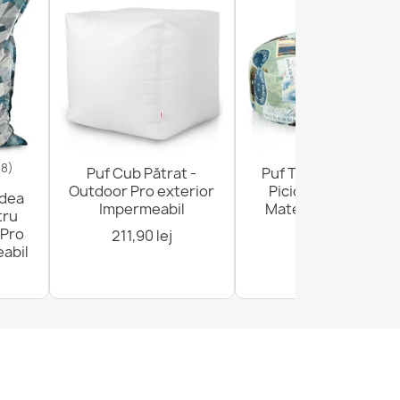
18)
Puf Cub Pătrat -
Puf Taburet Suport
Outdoor Pro exterior
Picioare Rotund -
odea
Impermeabil
Material Imprimeu
tru
Premium
 Pro
211,90 lej
abil
136,90 lej