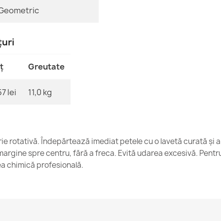
Geometric
țuri
Covor LEGEND
cadru exclusiv
ț
Greutate
2.356,90 lej
7 lei
11,0 kg
Covor LEGEND
rie rotativă. Îndepărtează imediat petele cu o lavetă curată și
cadru exclusi
rgine spre centru, fără a freca. Evită udarea excesivă. Pent
818,90 lej
 chimică profesională.