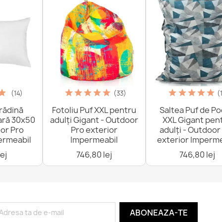
(14)
(33)
(
rădină
Fotoliu Puf XXL pentru
Saltea Puf de P
ară 30x50
adulți Gigant - Outdoor
XXL Gigant pen
or Pro
Pro exterior
adulți - Outdoor
ermeabil
Impermeabil
exterior Imperme
ej
746,80 lej
746,80 lej