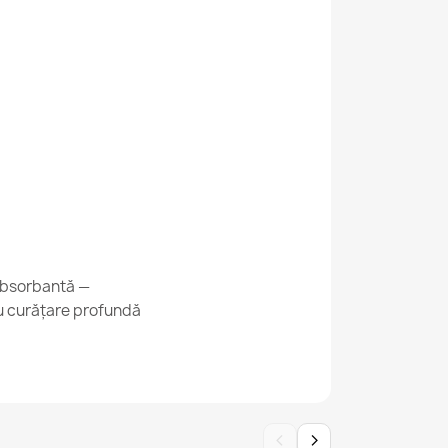
 468 12 GB500 din lână OSTA - Ornament,
 bej / gri
 468 12 GB620 din lână OSTA - Ornament,
 absorbantă —
v bej / maro
ru curățare profundă
‹
›