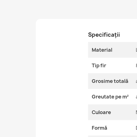
Specificații
Material
Tip fir
Grosime totală
Greutate pe m²
Culoare
Formă