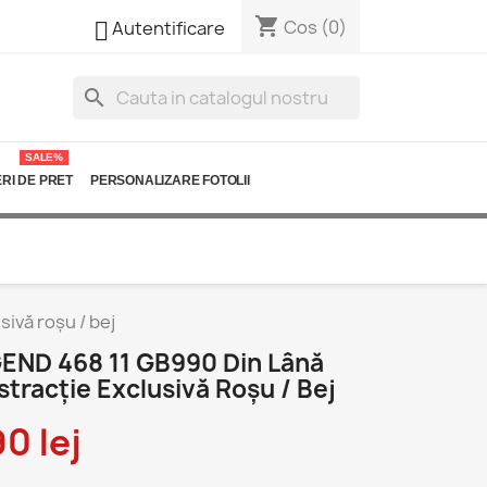
shopping_cart

Cos
(0)
Autentificare
search
SALE%
RI DE PRET
PERSONALIZARE FOTOLII
ivă roșu / bej
END 468 11 GB990 Din Lână
tracție Exclusivă Roșu / Bej
0 lej