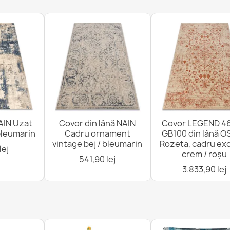
Covor LEGEND
exclusiv bej /
2.356,90 lej
Covor de lân
Linii, franjuri
859,90 lej
AIN Uzat
Covor din lână NAIN
Covor LEGEND 46
 bleumarin
Cadru ornament
GB100 din lână O
vintage bej / bleumarin
Rozeta, cadru exc
lej
crem / roșu
541,90 lej
3.833,90 lej
Covor din lâ
pili, Linii
1.384,90 lej