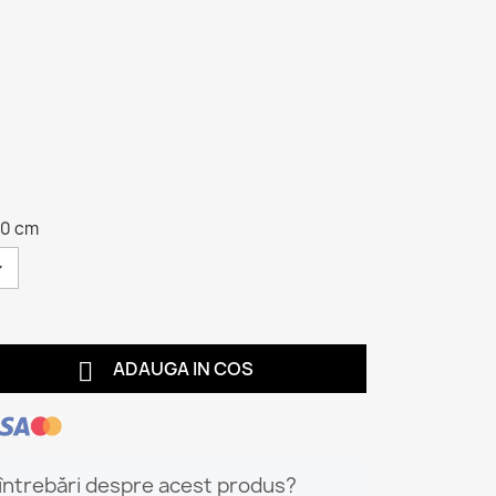
30 cm

ADAUGA IN COS
 întrebări despre acest produs?