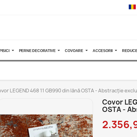
PISICI
PERNE DECORATIVE
COVOARE
ACCESORII
REDUCE
vor LEGEND 468 11 GB990 din lână OSTA - Abstracție exclus
Covor LEG
OSTA - Abs
2.356,9