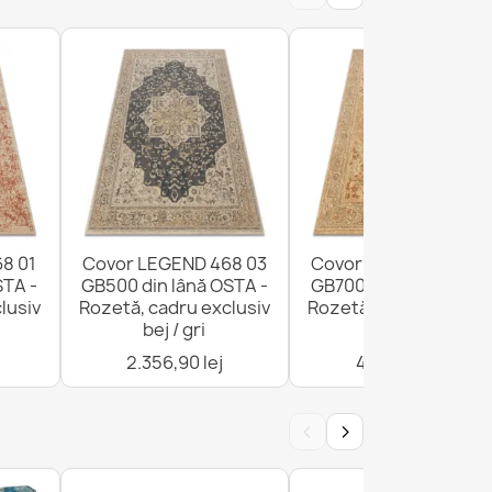
 468 16 GB620 din lână OSTA - Ornament
 roșu
ă TAHAR 99003F crem / gri - ȚESUT MANUAL
8 01
Covor LEGEND 468 03
Covor LEGEND 468 0
STA -
GB500 din lână OSTA -
GB700 din lână OSTA 
lusiv
Rozetă, cadru exclusiv
Rozetă, cadru exclusi
bej / gri
bej / roșu
2.356,90 lej
4.670,90 lej
nă TAHAR 99002B crem - ȚESUT MANUAL cu
‹
›