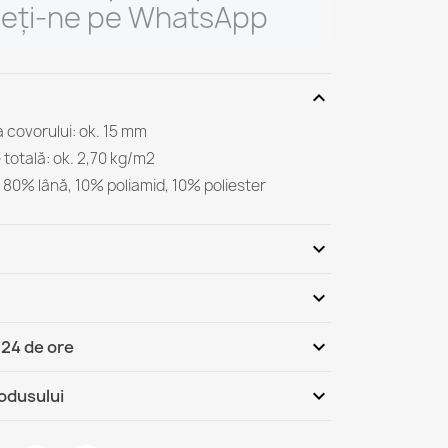
ieți-ne pe WhatsApp
expand_more
 covorului: ok. 15 mm
totală: ok. 2,70 kg/m2
r: 80% lână, 10% poliamid, 10% poliester
expand_more
expand_more
Fii primul care scrie o recenzie
expand_more
 24 de ore
România - Ramburs (COD)
Mi, 12.08 - Lu, 17.08
expand_more
rodusului
România
Mi, 12.08 - Lu, 17.08