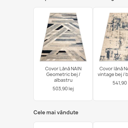
Covor Lână NAIN
Covor lână N
Geometric bej /
vintage bej /
albastru
541,90 
503,90 lej
Cele mai vândute