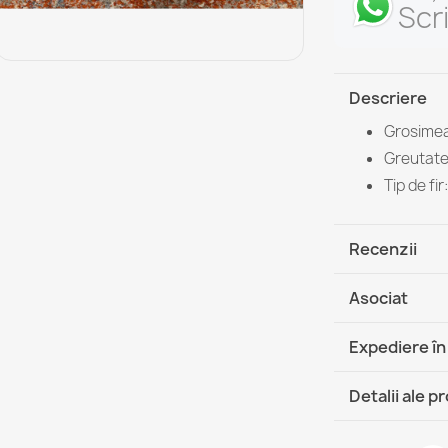
Scr
Descriere
Grosimea
Greutate 
Tip de fi
Recenzii
Asociat
Expediere în
DHL / GLS 
Detalii ale p
DHL / GLS 
Fisa tehnica