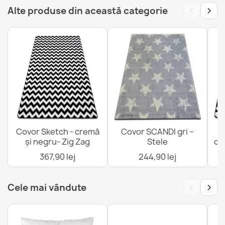
‹
›
Alte produse din această categorie
Covor FUSION Crem/Teracota Geometric
153,90 lej
Covor FUSION Bej/Maro Geometric
Covor Sketch - cremă
Covor SCANDI gri –
C
153,90 lej
și negru- Zig Zag
Stele
cr
367,90 lej
244,90 lej
‹
›
Cele mai vândute