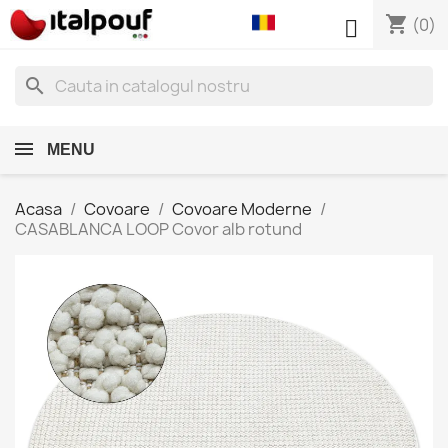
shopping_cart

(0)
search
MENU
Acasa
Covoare
Covoare Moderne
CASABLANCA LOOP Covor alb rotund