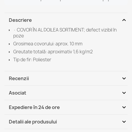
expand_more
Descriere
· COVOR ÎN AL DOILEA SORTIMENT; defect vizibil în
poze
Grosimea covorului: aprox. 10 mm
Greutate totală: aproximativ 1,6 kg/m2
Tip de fir: Poliester
expand_more
Recenzii
expand_more
Asociat
Fii primul care scrie o recenzie
expand_more
Expediere în 24 de ore
DHL / GLS România - Ramburs (COD)
Mi, 12.08 - Lu, 17.08
expand_more
Detalii ale produsului
DHL / GLS România
Mi, 12.08 - Lu, 17.08