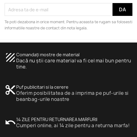
Te poti dezabona in orice moment. Pentru aceasta te rugam sa folosesti
informatiile noastre de contact din nota legala.
texture
Comandați mostre de material
Dacă nu știi care material va fi cel mai bun pentru
tine.
content_cut
Puf publicitari si la cerere
Oferim posibilitatea de a imprima pe puf-urile si
beanbag-urile noastre
undo
14 ZILE PENTRU RETURNAREA MARFURII
Cumperi online, ai 14 zile pentru a returna marfa!