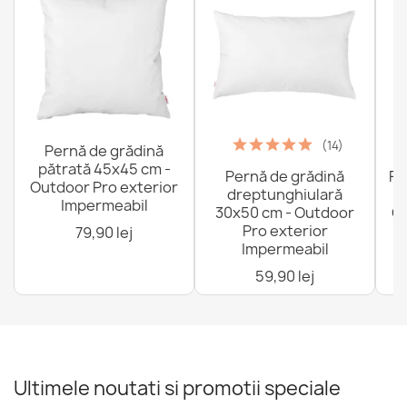
(14)
Pernă de grădină
pătrată 45x45 cm -
Pernă de grădină
Fo
Outdoor Pro exterior
dreptunghiulară
Impermeabil
30x50 cm - Outdoor
Ou
Pro exterior
79,90 lej
Impermeabil
59,90 lej
Ultimele noutati si promotii speciale