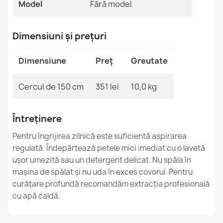
Model
Fără model
Covor FUSION Galben
Dimensiuni și prețuri
153,90 lej
Dimensiune
Preț
Greutate
Cercul de 150 cm
351 lei
10,0 kg
Covor FUSION Bej
153,90 lej
Întreținere
Pentru îngrijirea zilnică este suficientă aspirarea
regulată. Îndepărtează petele mici imediat cu o lavetă
ușor umezită sau un detergent delicat. Nu spăla în
mașina de spălat și nu uda în exces covorul. Pentru
curățare profundă recomandăm extracția profesională
Covor FUSION 9776 Crem
153,90 lej
cu apă caldă.