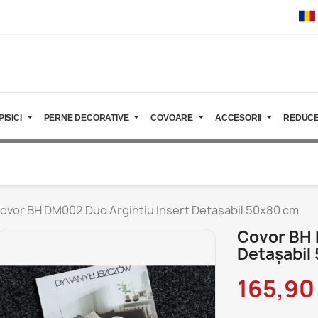
PISICI
PERNE DECORATIVE
COVOARE
ACCESORII
REDUCE
ovor BH DM002 Duo Argintiu Insert Detașabil 50x80 cm
Covor BH 
Detașabil
165,90 