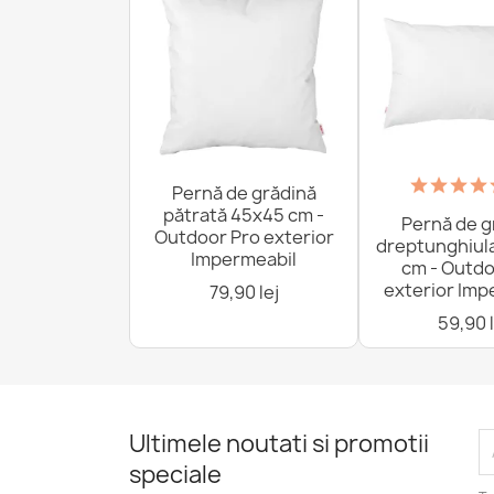
Pernă de grădină
pătrată 45x45 cm -
Pernă de g
Outdoor Pro exterior
dreptunghiul
Impermeabil
cm - Outdo
exterior Imp
79,90 lej
59,90 l
Ultimele noutati si promotii
speciale