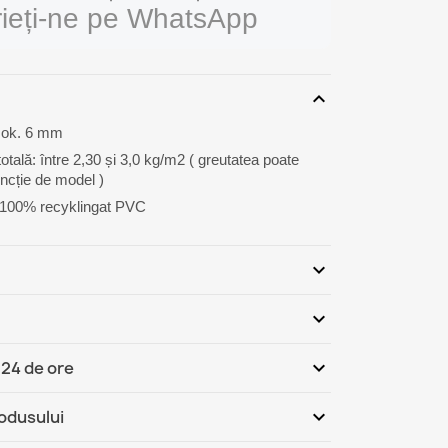
rieți-ne pe WhatsApp
expand_more
 ok. 6 mm
otală: între 2,30 și 3,0 kg/m2 ( greutatea poate
uncție de model )
r: 100% recyklingat PVC
expand_more
expand_more
Fii primul care scrie o recenzie
expand_more
 24 de ore
România - Ramburs (COD)
Mi, 12.08 - Lu, 17.08
expand_more
rodusului
România
Mi, 12.08 - Lu, 17.08