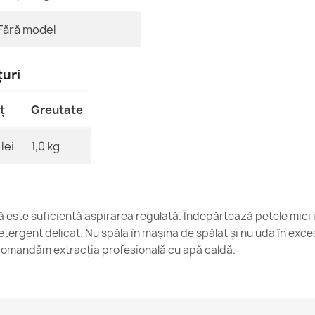
Fără model
Covor Intrar
147,90 lej
țuri
ț
Greutate
lei
1,0 kg
Covoraș BH 2
67,90 lej
ică este suficientă aspirarea regulată. Îndepărtează petele mici 
tergent delicat. Nu spăla în mașina de spălat și nu uda în exce
omandăm extracția profesională cu apă caldă.
Covor Intrare
54,90 lej