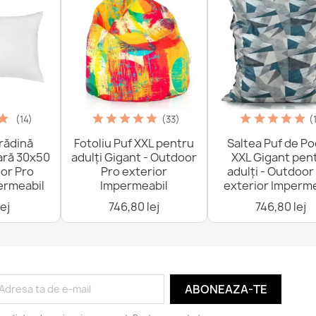
(14)
(33)
(
rădină
Fotoliu Puf XXL pentru
Saltea Puf de P
ară 30x50
adulți Gigant - Outdoor
XXL Gigant pen
or Pro
Pro exterior
adulți - Outdoor
ermeabil
Impermeabil
exterior Imperme
ej
746,80 lej
746,80 lej