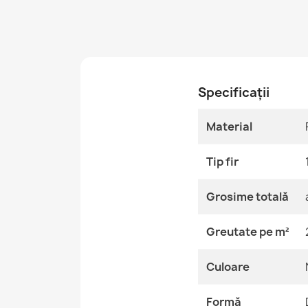
Specificații
Material
Tip fir
Grosime totală
Greutate pe m²
Culoare
Formă