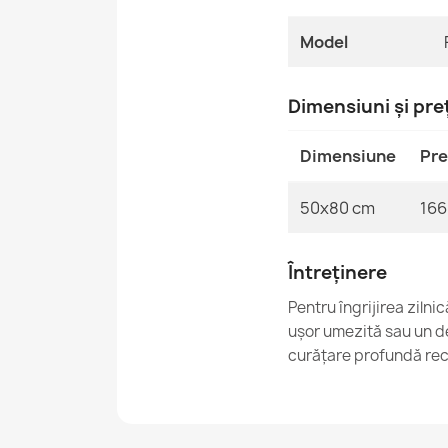
Model
Dimensiuni și pre
Dimensiune
Pre
50x80 cm
166 
Întreținere
Pentru îngrijirea ziln
ușor umezită sau un de
curățare profundă rec