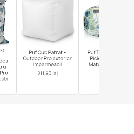
18)
Puf Cub Pătrat -
Puf Taburet Suport
Outdoor Pro exterior
Picioare Rotund -
odea
Impermeabil
Material Imprimeu
tru
Premium
 Pro
211,90 lej
abil
136,90 lej