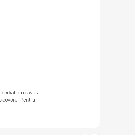
e BH NT004 Boho Maro
06 Cheie greacă argintiu
imediat cu o lavetă
s covorul. Pentru
 BH 234 Linii Maro