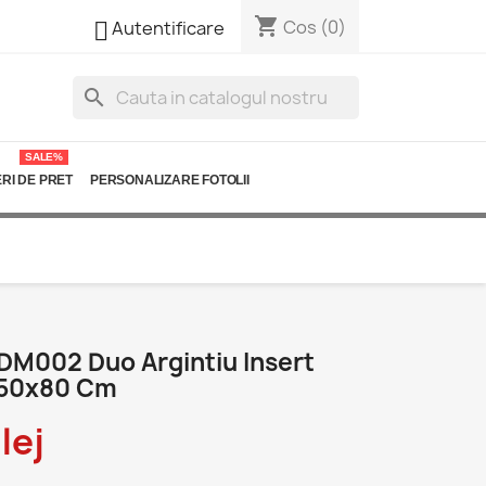
shopping_cart

Cos
(0)
Autentificare
search
SALE%
RI DE PRET
PERSONALIZARE FOTOLII
DM002 Duo Argintiu Insert
 50x80 Cm
lej