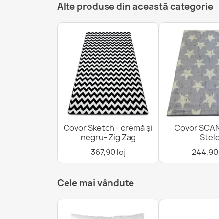
Alte produse din această categorie
Covor Sketch - cremă și
Covor SCAND
negru- Zig Zag
Stel
367,90 lej
244,90 
Cele mai vândute