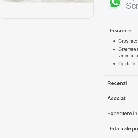
Sc
Descriere
Grosime:
Greutate t
varia în f
Tip de fi
Recenzii
Asociat
Expediere în
DHL / GLS 
Detalii ale p
DHL / GLS 