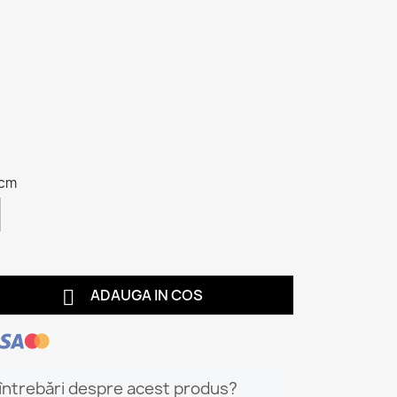
 cm

ADAUGA IN COS
 întrebări despre acest produs?