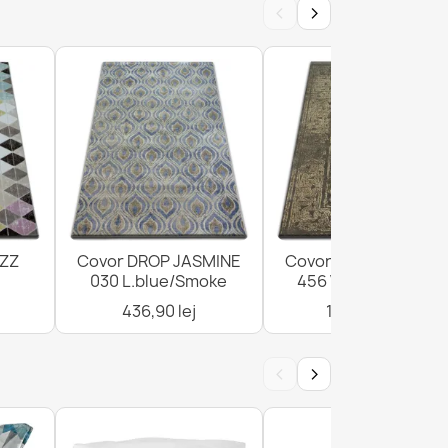
‹
›
06 Cheie greacă maro
H 234 Linii
AZZ
Covor DROP JASMINE
Covor DROP JASMIN
030 L.blue/Smoke
456 Vizon/D.beige
436,90 lej
1.376,90 lej
‹
›