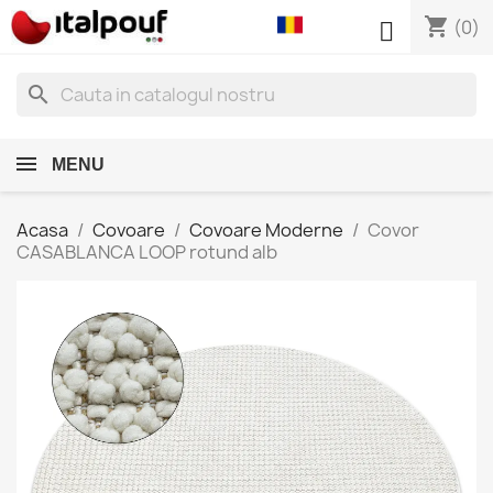
shopping_cart

(0)
search
MENU
Acasa
Covoare
Covoare Moderne
Covor
CASABLANCA LOOP rotund alb