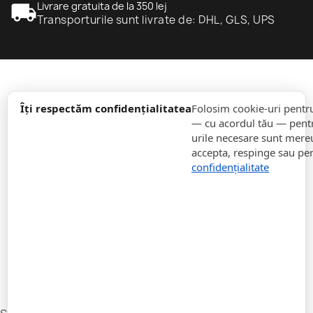
local_shipping
Livrare gratuita de la 350 lej
Transporturile sunt livrate de: DHL, GLS, UPS
expand_more
informație
Îți respectăm confidențialitatea
Folosim cookie-uri pentr
— cu acordul tău — pentr
urile necesare sunt mereu 
expand_more
Comenzi
accepta, respinge sau pe
confidențialitate
expand_more
Pentru Companii
expand_more
Rămâneți la curent
expand_more
Stocați informații