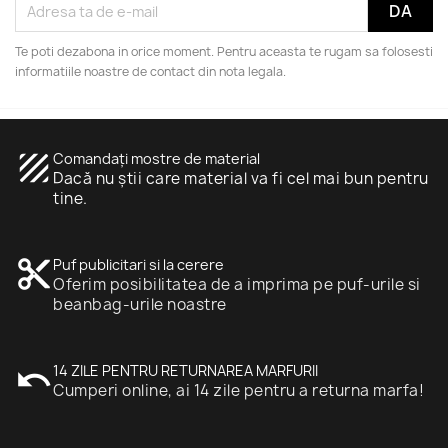
Te poti dezabona in orice moment. Pentru aceasta te rugam sa folosesti
informatiile noastre de contact din nota legala.
texture
Comandați mostre de material
Dacă nu știi care material va fi cel mai bun pentru
tine.
content_cut
Puf publicitari si la cerere
Oferim posibilitatea de a imprima pe puf-urile si
beanbag-urile noastre
undo
14 ZILE PENTRU RETURNAREA MARFURII
Cumperi online, ai 14 zile pentru a returna marfa!