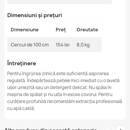
Covor BUNNY Imitație Blană de Iepure
Dimensiuni și prețuri
244,90 lej
Dimensiune
Preț
Greutate
Cercul de 100 cm
154 lei
8,0 kg
BONO 726 Covor gri rotund
158,90 lej
Întreținere
Pentru îngrijirea zilnică este suficientă aspirarea
regulată. Îndepărtează petele mici imediat cu o lavetă
ușor umezită sau un detergent delicat. Nu spăla în
mașina de spălat și nu uda în exces covorul. Pentru
curățare profundă recomandăm extracția profesională
CASABLANCA LOOP Covor alb rotund
350,90 lej
cu apă caldă.