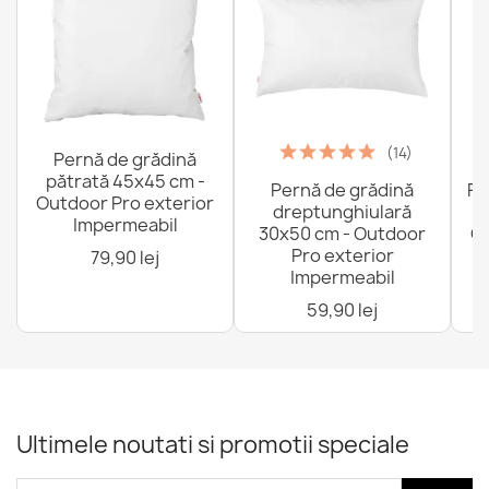
(14)
Pernă de grădină
pătrată 45x45 cm -
Pernă de grădină
Fo
Outdoor Pro exterior
dreptunghiulară
Impermeabil
30x50 cm - Outdoor
Ou
Pro exterior
79,90 lej
Impermeabil
59,90 lej
Ultimele noutati si promotii speciale