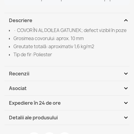
expand_more
Descriere
· COVOR ÎN AL DOILEA GATUNEK; defect vizibil în poze
Grosimea covorului: aprox. 10 mm
Greutate totală: aproximativ 1,6 kg/m2
Tip de fir: Poliester
expand_more
Recenzii
expand_more
Asociat
Fii primul care scrie o recenzie
expand_more
Expediere în 24 de ore
DHL / GLS România - Ramburs (COD)
Mi, 12.08 - Lu, 17.08
expand_more
Detalii ale produsului
DHL / GLS România
Mi, 12.08 - Lu, 17.08
Fisa tehnica