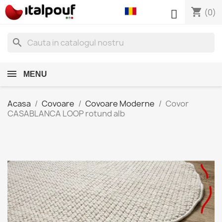
shopping_cart

(0)
search
MENU
Acasa
Covoare
Covoare Moderne
Covor
CASABLANCA LOOP rotund alb