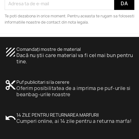
Te poti dezabona in orice moment. Pentru aceasta te rugam sa folosesti
informatiile noastre de contact din nota legala.
texture
Comandați mostre de material
Dacă nu știi care material va fi cel mai bun pentru
tine.
content_cut
Puf publicitari si la cerere
Oferim posibilitatea de a imprima pe puf-urile si
beanbag-urile noastre
undo
14 ZILE PENTRU RETURNAREA MARFURII
Cumperi online, ai 14 zile pentru a returna marfa!