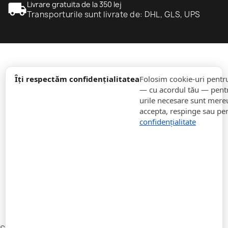
local_shipping
Livrare gratuita de la 350 lej
Transporturile sunt livrate de: DHL, GLS, UPS
expand_more
informație
Îți respectăm confidențialitatea
Folosim cookie-uri pentr
— cu acordul tău — pentr
urile necesare sunt mereu 
expand_more
Comenzi
accepta, respinge sau pe
confidențialitate
expand_more
Pentru Companii
expand_more
Rămâneți la curent
expand_more
Stocați informații