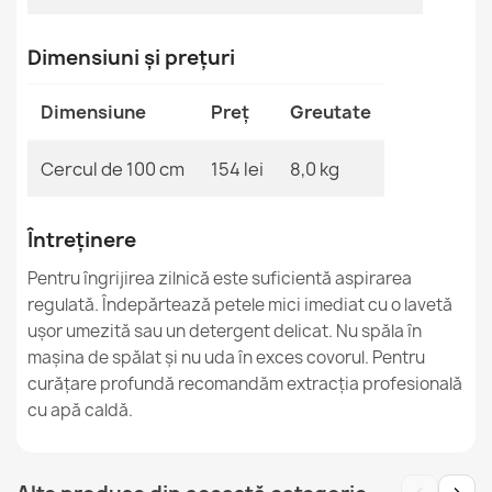
Covor BUNNY Imitație Blană de Iepure
Dimensiuni și prețuri
244,90 lej
Dimensiune
Preț
Greutate
Cercul de 100 cm
154 lei
8,0 kg
BONO 726 Covor gri rotund
158,90 lej
Întreținere
Pentru îngrijirea zilnică este suficientă aspirarea
regulată. Îndepărtează petele mici imediat cu o lavetă
ușor umezită sau un detergent delicat. Nu spăla în
mașina de spălat și nu uda în exces covorul. Pentru
curățare profundă recomandăm extracția profesională
CASABLANCA LOOP Covor alb rotund
350,90 lej
cu apă caldă.