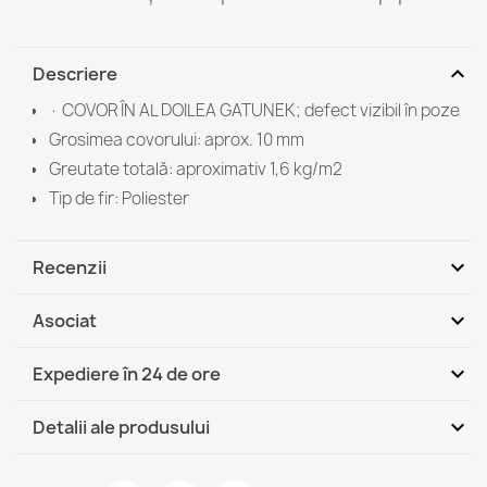
expand_more
Descriere
· COVOR ÎN AL DOILEA GATUNEK; defect vizibil în poze
Grosimea covorului: aprox. 10 mm
Greutate totală: aproximativ 1,6 kg/m2
Tip de fir: Poliester
expand_more
Recenzii
expand_more
Asociat
Fii primul care scrie o recenzie
expand_more
Expediere în 24 de ore
DHL / GLS România - Ramburs (COD)
Mi, 12.08 - Lu, 17.08
expand_more
Detalii ale produsului
DHL / GLS România
Mi, 12.08 - Lu, 17.08
Fisa tehnica