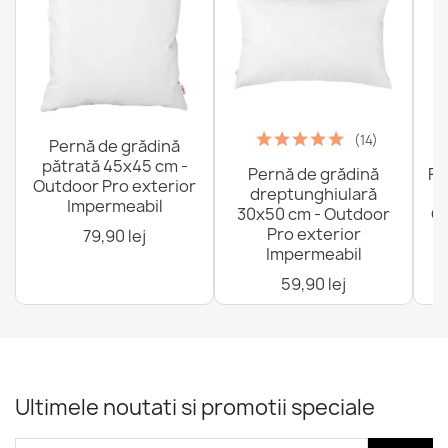
(14)
Pernă de grădină
pătrată 45x45 cm -
Pernă de grădină
Fo
Outdoor Pro exterior
dreptunghiulară
Impermeabil
30x50 cm - Outdoor
Ou
Pro exterior
79,90 lej
Impermeabil
59,90 lej
Ultimele noutati si promotii speciale