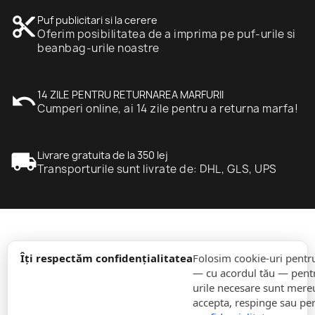
content_cut
Puf publicitari si la cerere
Oferim posibilitatea de a imprima pe puf-urile si
beanbag-urile noastre
undo
14 ZILE PENTRU RETURNAREA MARFURII
Cumperi online, ai 14 zile pentru a returna marfa!
local_shipping
Livrare gratuita de la 350 lej
Transporturile sunt livrate de: DHL, GLS, UPS
expand_more
informație
Îți respectăm confidențialitatea
Folosim cookie-uri pentr
— cu acordul tău — pentr
urile necesare sunt mereu 
expand_more
Comenzi
accepta, respinge sau pe