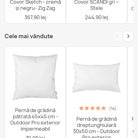
Covor Sketch - cremă
Covor SCANDI gri –
C
72,90 lej
și negru- Zig Zag
Stele
cr
367,90 lej
244,90 lej
‹
›
Cele mai vândute
(14)
Pernă de grădină
pătrată 45x45 cm -
Pernă de grădină
Fo
Outdoor Pro exterior
dreptunghiulară
Impermeabil
30x50 cm - Outdoor
Ou
Pro exterior