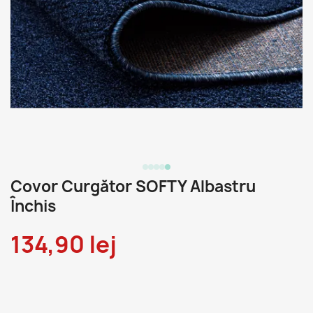
Covor Curgător SOFTY Albastru
Închis
134,90 lej