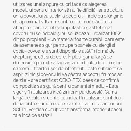
utilizarea unei singure culori face ca alegerea
modelului pentru interior să nu fie dificilă, iar structura
uni a covorului va sublinia decorul;– firele cu o lungime
de aproximativ 15 mm sunt foarte moi, plăcute la
atingere, dar în același timp elastice, astfel încât
covorul nu se îndoaie și nu se uzează;– realizat 100%
din polipropilenă – un material foarte durabil, care este
de asemenea sigur pentru persoanele cu alergii și
copii;– covoarele sunt disponibile atât în formă de
dreptunghi, cât și de cerc. În plus, gama largă de
dimensiuni permite adaptarea modelului dorit la orice
cameră;– foarte ușor de întreținut – este suficient să
aspiri zilnic și covorul își va păstra aspectul frumos ani
de zile;– are certificat OEKO-TEX, ceea ce confirmă
compoziția sa sigură pentru oameni și mediu;– Este
sigur și în utilizarea încălzirii prin pardoseală. Gama
largă de culori și confortul ridicat în utilizare sunt doar
două dintre numeroasele avantaje ale covoarelor uni
SOFTY! Verifică cum îți vor transforma interiorul casei
tale încă de astăzi!