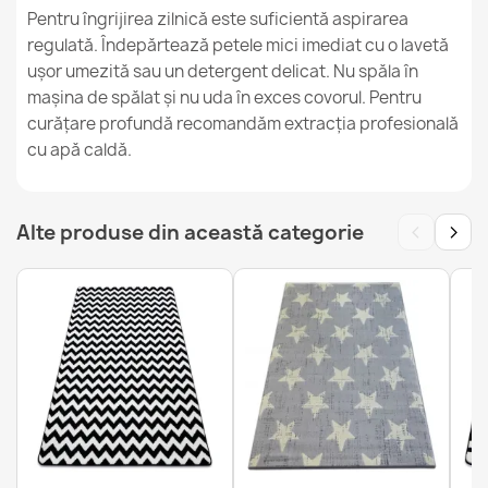
Pentru îngrijirea zilnică este suficientă aspirarea
regulată. Îndepărtează petele mici imediat cu o lavetă
ușor umezită sau un detergent delicat. Nu spăla în
mașina de spălat și nu uda în exces covorul. Pentru
curățare profundă recomandăm extracția profesională
Covor ETON PLUS bej rotund
128,90 lej
cu apă caldă.
‹
›
Alte produse din această categorie
Covor ALLURE 1964 Geometric
221,90 lej
Covor ETON PLUS rotund