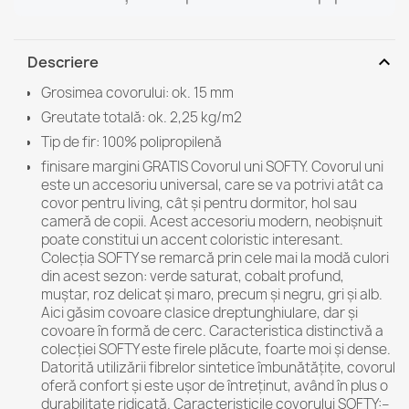
expand_more
Descriere
Grosimea covorului: ok. 15 mm
Greutate totală: ok. 2,25 kg/m2
Tip de fir: 100% polipropilenă
finisare margini GRATIS Covorul uni SOFTY. Covorul uni
este un accesoriu universal, care se va potrivi atât ca
covor pentru living, cât și pentru dormitor, hol sau
cameră de copii. Acest accesoriu modern, neobișnuit
poate constitui un accent coloristic interesant.
Colecția SOFTY se remarcă prin cele mai la modă culori
din acest sezon: verde saturat, cobalt profund,
muștar, roz delicat și maro, precum și negru, gri și alb.
Aici găsim covoare clasice dreptunghiulare, dar și
covoare în formă de cerc. Caracteristica distinctivă a
colecției SOFTY este firele plăcute, foarte moi și dense.
Datorită utilizării fibrelor sintetice îmbunătățite, covorul
oferă confort și este ușor de întreținut, având în plus o
durabilitate ridicată. Caracteristicile covorului SOFTY:–