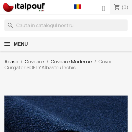
shopping_cart

(0)
search
MENU
Acasa
Covoare
Covoare Moderne
Covor
Curgător SOFTY Albastru Închis