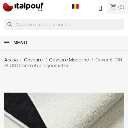
shopping_cart

(0)
search
MENU
Acasa
Covoare
Covoare Moderne
Covor ETON
PLUS Crem rotund geometric