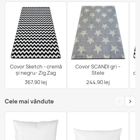
Covor Sketch - cremă
Covor SCANDI gri –
C
și negru- Zig Zag
Stele
cr
367,90 lej
244,90 lej
‹
›
Cele mai vândute