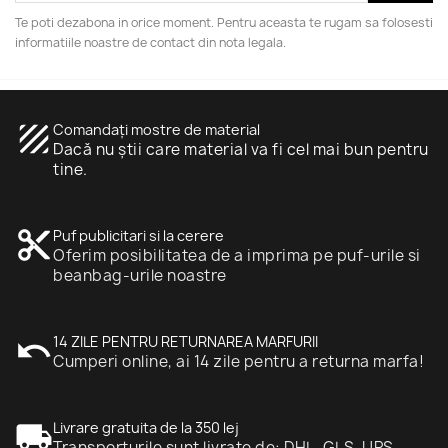
Te poti dezabona in orice moment. Pentru aceasta te rugam sa folosesti
informatiile noastre de contact din nota legala.
texture
Comandați mostre de material
Dacă nu știi care material va fi cel mai bun pentru
tine.
content_cut
Puf publicitari si la cerere
Oferim posibilitatea de a imprima pe puf-urile si
beanbag-urile noastre
undo
14 ZILE PENTRU RETURNAREA MARFURII
Cumperi online, ai 14 zile pentru a returna marfa!
local_shipping
Livrare gratuita de la 350 lej
Transporturile sunt livrate de: DHL, GLS, UPS