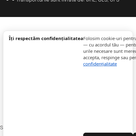
expand_more
informație
Îți respectăm confidențialitatea
Folosim cookie-uri pentr
— cu acordul tău — pentr
urile necesare sunt mereu 
expand_more
Comenzi
accepta, respinge sau pe
confidențialitate
expand_more
Pentru Companii
expand_more
Rămâneți la curent
expand_more
Stocați informații
Setări cookie-uri