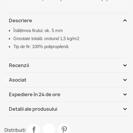
expand_more
Descriere
Înălțimea firului: ok. 5 mm
Greutate totală: orotund 1,5 kg/m2
Tip de fir: 100% polipropilenă
expand_more
Recenzii
expand_more
Asociat
Fii primul care scrie o recenzie
expand_more
Expediere în 24 de ore
DHL / GLS România - Ramburs
Mi, 12.08 - Lu,
expand_more
Detalii ale produsului
(COD)
17.08
DHL / GLS România
Mi, 12.08 - Lu, 17.08
Fisa tehnica
Covor ETON PLUS Melange Antracit
Distribuiti
109,90 lej