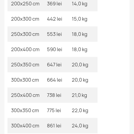
200x250 cm
369 lei
14,0 kg
Covor ETON PLUS rotund
72,90 lej
200x300 cm
442 lei
15,0 kg
250x300 cm
553 lei
18,0 kg
200x400 cm
590 lei
18,0 kg
Covor ETON PLUS bej rotund
250x350 cm
647 lei
20,0 kg
128,90 lej
300x300 cm
664 lei
20,0 kg
250x400 cm
738 lei
21,0 kg
300x350 cm
775 lei
22,0 kg
300x400 cm
861 lei
24,0 kg