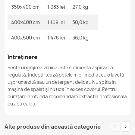
350x400 cm
1 033 lei
27,0 kg
400x400 cm
1 169 lei
30,0 kg
400x500 cm
1 476 lei
36,0 kg
Întreținere
Pentru îngrijirea zilnică este suficientă aspirarea
regulată. Îndepărtează petele mici imediat cu o lavetă
ușor umezită sau un detergent delicat. Nu spăla în
mașina de spălat și nu uda în exces covorul. Pentru
curățare profundă recomandăm extracția profesională
cu apă caldă.
‹
›
Alte produse din această categorie