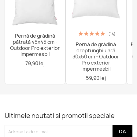
(14)
Pernă de grădină
pătrată 45x45 cm -
Pernă de grădină
Fo
Outdoor Pro exterior
dreptunghiulară
Impermeabil
30x50 cm - Outdoor
Ou
Pro exterior
79,90 lej
Impermeabil
59,90 lej
Ultimele noutati si promotii speciale