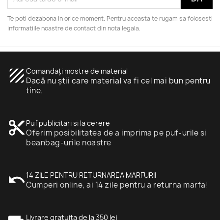
Te poti dezabona in orice moment. Pentru aceasta te rugam sa folosesti
informatiile noastre de contact din nota legala.
texture
Comandați mostre de material
Dacă nu știi care material va fi cel mai bun pentru
tine.
content_cut
Puf publicitari si la cerere
Oferim posibilitatea de a imprima pe puf-urile si
beanbag-urile noastre
undo
14 ZILE PENTRU RETURNAREA MARFURII
Cumperi online, ai 14 zile pentru a returna marfa!
Livrare gratuita de la 350 lej