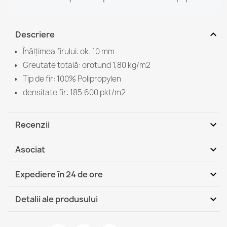
expand_more
Descriere
Înălțimea firului: ok. 10 mm
Greutate totală: orotund 1,80 kg/m2
Tip de fir: 100% Polipropylen
densitate fir: 185.600 pkt/m2
expand_more
Recenzii
expand_more
Asociat
Fii primul care scrie o recenzie
expand_more
Expediere în 24 de ore
DHL / GLS România - Ramburs
Jo, 13.08 - Ma,
expand_more
Detalii ale produsului
(COD)
18.08
DHL / GLS România
Jo, 13.08 - Ma, 18.08
Fisa tehnica