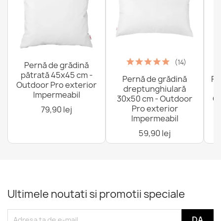
(14)
Pernă de grădină
pătrată 45x45 cm -
Pernă de grădină
Fo
Outdoor Pro exterior
dreptunghiulară
Impermeabil
30x50 cm - Outdoor
Ou
Pro exterior
79,90 lej
Impermeabil
59,90 lej
Ultimele noutati si promotii speciale