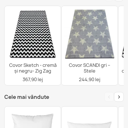
Covor Sketch - cremă
Covor SCANDI gri –
C
și negru- Zig Zag
Stele
cr
367,90 lej
244,90 lej
‹
›
Cele mai vândute