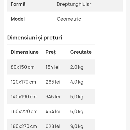
Formă
Dreptunghiular
Referinte specifice
Covor FUSION Alb Geometric
153,90 lej
Cod EAN13
2000000120829
Model
Geometric
MPN
Kabis_21215
Dimensiuni și prețuri
Dimensiune
Preț
Greutate
Covor FUSION Bej/Maro Geometric
153,90 lej
80x150 cm
154 lei
2,0 kg
120x170 cm
265 lei
4,0 kg
140x190 cm
345 lei
5,0 kg
Covor FUSION 5706 Crem Geometric
527,90 lej
160x220 cm
454 lei
6,0 kg
180x270 cm
628 lei
9,0 kg