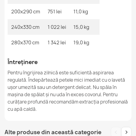
200x290 cm
751 lei
11,0 kg
Covor FUSION Crem/Teracota Geometric
153,90 lej
240x330 cm
1 022 lei
15,0 kg
280x370 cm
1 342 lei
19,0 kg
Întreținere
Covor FUSION 5706 Crem Bej Geometric
Pentru îngrijirea zilnică este suficientă aspirarea
527,90 lej
regulată. Îndepărtează petele mici imediat cu o lavetă
ușor umezită sau un detergent delicat. Nu spăla în
mașina de spălat și nu uda în exces covorul. Pentru
curățare profundă recomandăm extracția profesională
cu apă caldă.
‹
›
Alte produse din această categorie