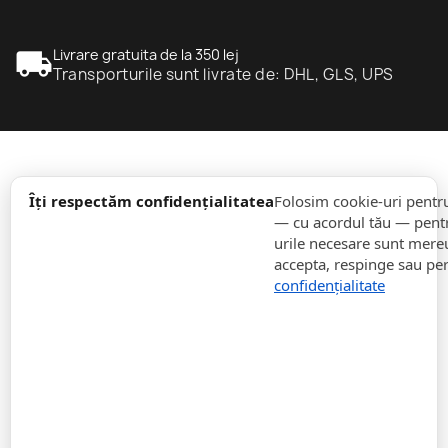
local_shipping
Livrare gratuita de la 350 lej
Transporturile sunt livrate de: DHL, GLS, UPS
expand_more
informație
Îți respectăm confidențialitatea
Folosim cookie-uri pentr
— cu acordul tău — pentr
urile necesare sunt mereu 
expand_more
Comenzi
accepta, respinge sau pe
confidențialitate
expand_more
Pentru Companii
expand_more
Rămâneți la curent
expand_more
Stocați informații