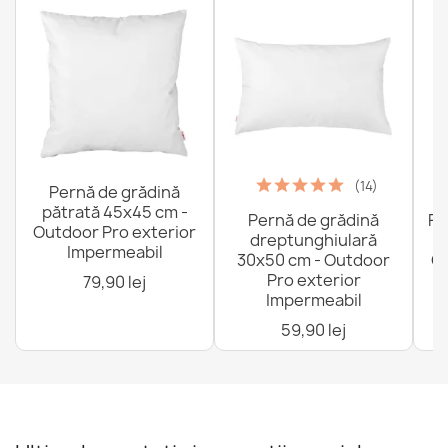
(14)
Pernă de grădină
pătrată 45x45 cm -
Pernă de grădină
Fo
Outdoor Pro exterior
dreptunghiulară
Impermeabil
30x50 cm - Outdoor
Ou
Pro exterior
79,90 lej
Impermeabil
59,90 lej