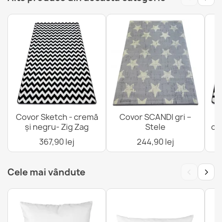
Preşpapat Welcome BH 224W Argintiu
67,90 lej
Covor BH 225 Grilă maro
Covor Sketch - cremă
Covor SCANDI gri –
C
67,90 lej
și negru- Zig Zag
Stele
cr
367,90 lej
244,90 lej
‹
›
Cele mai vândute