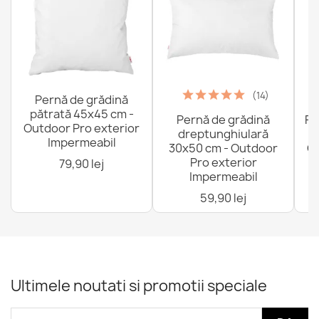
(14)
Pernă de grădină
pătrată 45x45 cm -
Pernă de grădină
Fo
Outdoor Pro exterior
dreptunghiulară
Impermeabil
30x50 cm - Outdoor
Ou
Pro exterior
79,90 lej
Impermeabil
59,90 lej
Ultimele noutati si promotii speciale