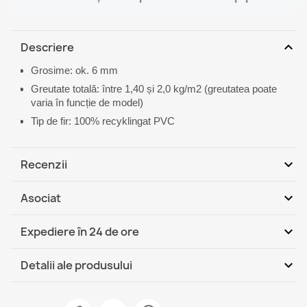
expand_more
Descriere
Grosime: ok. 6 mm
Greutate totală: între 1,40 și 2,0 kg/m2 (greutatea poate
varia în funcție de model)
Tip de fir: 100% recyklingat PVC
expand_more
Recenzii
expand_more
Asociat
Fii primul care scrie o recenzie
expand_more
Expediere în 24 de ore
DHL / GLS România - Ramburs
Jo, 13.08 - Ma,
expand_more
Detalii ale produsului
(COD)
18.08
DHL / GLS România
Jo, 13.08 - Ma, 18.08
Fisa tehnica
Covoraș BH 205 Cercuri argintiu