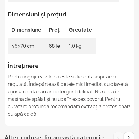
Covor BH 222 Pietre maro
Dimensiuni și prețuri
67,90 lej
Dimensiune
Preț
Greutate
45x70 cm
68 lei
1,0 kg
Preşpapat Pietre BH 806 Argintiu
67,90 lej
Întreținere
Pentru îngrijirea zilnică este suficientă aspirarea
regulată. Îndepărtează petele mici imediat cu o lavetă
ușor umezită sau un detergent delicat. Nu spăla în
mașina de spălat și nu uda în exces covorul. Pentru
curățare profundă recomandăm extracția profesională
Covor BH 222 Pietre argintiu
67,90 lej
cu apă caldă.
‹
›
Alte produse din această categorie