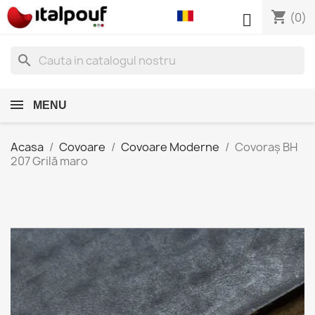
shopping_cart

(0)
search
MENU
Acasa
Covoare
Covoare Moderne
Covoraș BH
207 Grilă maro