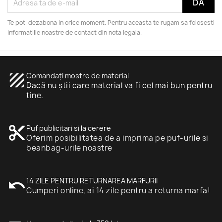
Te poti dezabona in orice moment. Pentru aceasta te rugam sa folosesti
informatiile noastre de contact din nota legala.
texture
Comandați mostre de material
Dacă nu știi care material va fi cel mai bun pentru
tine.
content_cut
Puf publicitari si la cerere
Oferim posibilitatea de a imprima pe puf-urile si
beanbag-urile noastre
undo
14 ZILE PENTRU RETURNAREA MARFURII
Cumperi online, ai 14 zile pentru a returna marfa!