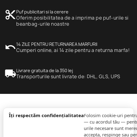
content_cut
Puf publicitari si la cerere
Oferim posibilitatea de a imprima pe puf-urile si
beanbag-urile noastre
undo
14 ZILE PENTRU RETURNAREA MARFURII
Cumperi online, ai 14 zile pentru a returna marfa!
local_shipping
Livrare gratuita de la 350 lej
Transporturile sunt livrate de: DHL, GLS, UPS
expand_more
informație
Îți respectăm confidențialitatea
Folosim cookie-uri pentr
— cu acordul tău — pentr
urile necesare sunt mereu 
expand_more
Comenzi
accepta, respinge sau pe