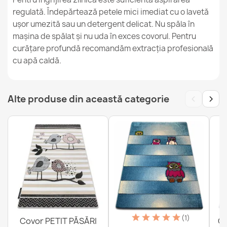
regulată. Îndepărtează petele mici imediat cu o lavetă
ușor umezită sau un detergent delicat. Nu spăla în
mașina de spălat și nu uda în exces covorul. Pentru
curățare profundă recomandăm extracția profesională
BAMBINO Covor Spălabil Mașină
cu apă caldă.
121,90 lej
‹
›
Alte produse din această categorie
Covor lavabil BAMBINO Stele
121,90 lej
(1)
Covor PETIT PĂSĂRI
Co