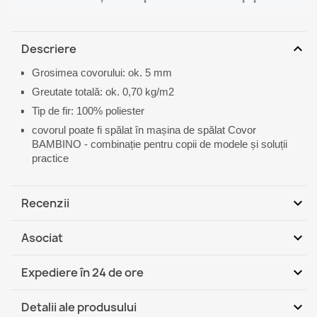
expand_more
Descriere
Grosimea covorului: ok. 5 mm
Greutate totală: ok. 0,70 kg/m2
Tip de fir: 100% poliester
covorul poate fi spălat în mașina de spălat Covor
BAMBINO - combinație pentru copii de modele și soluții
practice
expand_more
Recenzii
expand_more
Asociat
Fii primul care scrie o recenzie
expand_more
Expediere în 24 de ore
DHL / GLS România - Ramburs
Mi, 12.08 - Lu,
expand_more
Detalii ale produsului
(COD)
17.08