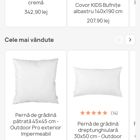
cremă
Pi
Covor KIDS Bufnițe
albastru 140x190 cm
342,90 lej
207,90 lej
‹
›
Cele mai vândute
(14)
Pernă de grădină
pătrată 45x45 cm -
Pernă de grădină
Fo
Outdoor Pro exterior
dreptunghiulară
Impermeabil
30x50 cm - Outdoor
Ou