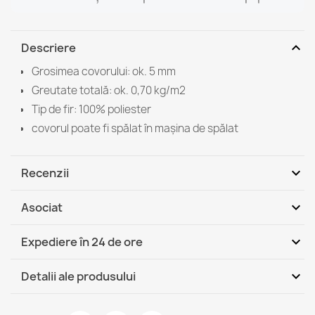
expand_more
Descriere
Grosimea covorului: ok. 5 mm
Greutate totală: ok. 0,70 kg/m2
Tip de fir: 100% poliester
covorul poate fi spălat în mașina de spălat
expand_more
Recenzii
expand_more
Asociat
Fii primul care scrie o recenzie
expand_more
Expediere în 24 de ore
DHL / GLS România - Ramburs
Jo, 13.08 - Ma,
expand_more
Detalii ale produsului
(COD)
18.08
DHL / GLS România
Jo, 13.08 - Ma, 18.08
Fisa tehnica