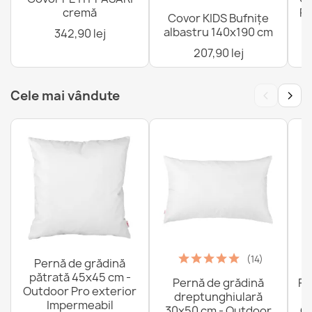
cremă
Pi
Covor KIDS Bufnițe
albastru 140x190 cm
342,90 lej
207,90 lej
‹
›
Cele mai vândute
(14)
Pernă de grădină
pătrată 45x45 cm -
Pernă de grădină
Fo
Outdoor Pro exterior
dreptunghiulară
Impermeabil
30x50 cm - Outdoor
Ou