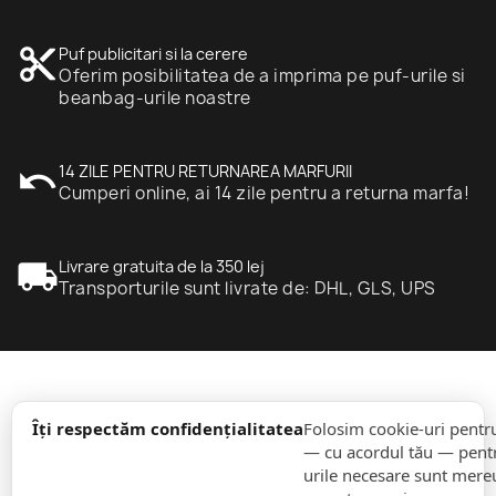
content_cut
Puf publicitari si la cerere
Oferim posibilitatea de a imprima pe puf-urile si
beanbag-urile noastre
undo
14 ZILE PENTRU RETURNAREA MARFURII
Cumperi online, ai 14 zile pentru a returna marfa!
local_shipping
Livrare gratuita de la 350 lej
Transporturile sunt livrate de: DHL, GLS, UPS
expand_more
informație
Îți respectăm confidențialitatea
Folosim cookie-uri pentr
— cu acordul tău — pentr
urile necesare sunt mereu 
expand_more
Comenzi