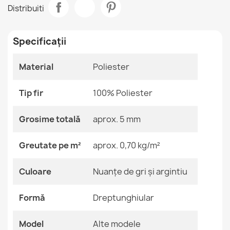
Covor BAMBINO Oraș
Distribuiti
121,90 lej
Cameră
Dormitor
Sufragerie
Specificații
Dimensiune
120x170 Cm
140x200 Cm
Material
Poliester
160x220 Cm
Covor BAMBINO Puncte
200x290 Cm
121,90 lej
Tip fir
100% Poliester
80x150 Cm
Culoare
Nuanțe De Gri Și
Grosime totală
aprox. 5 mm
Argintiu
Greutate pe m²
aprox. 0,70 kg/m²
Material
Poliester
Covor BAMBINO Animale Dzsungel Spălabil
Culoare
Nuanțe de gri și argintiu
121,90 lej
Formă
Dreptunghiular
Formă
Dreptunghiular
Motiv
Alte Modele
Model
Alte modele