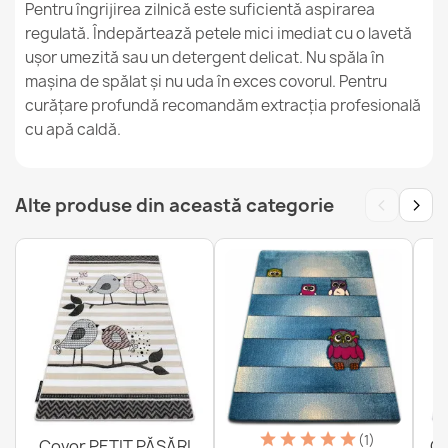
Pentru îngrijirea zilnică este suficientă aspirarea
regulată. Îndepărtează petele mici imediat cu o lavetă
ușor umezită sau un detergent delicat. Nu spăla în
Covor BAMBINO Excavator Spălabil
mașina de spălat și nu uda în exces covorul. Pentru
121,90 lej
curățare profundă recomandăm extracția profesională
cu apă caldă.
‹
›
Alte produse din această categorie
Covor lavabil BAMBINO Animale Barcă
121,90 lej
(1)
Covor PETIT PĂSĂRI
Co