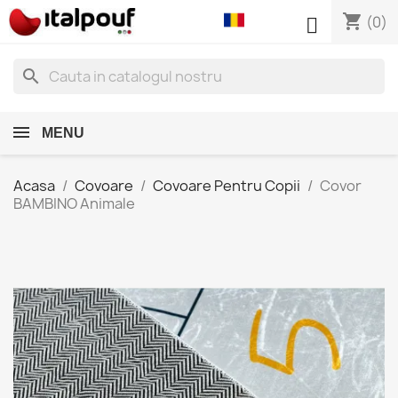
shopping_cart

(0)
search
MENU
Acasa
Covoare
Covoare Pentru Copii
Covor
BAMBINO Animale