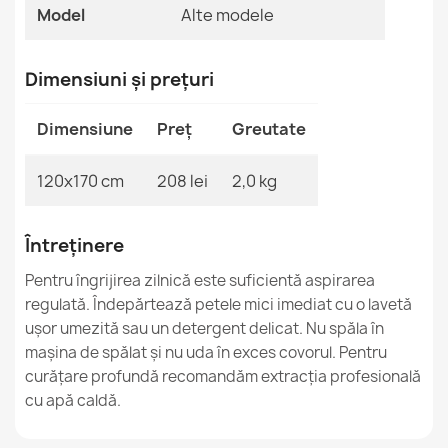
Model
Alte modele
MPN
Kabis_20618
BAMBINO Covor de spalat teren fotbal
Dimensiuni și prețuri
121,90 lej
Dimensiune
Preț
Greutate
120x170 cm
208 lei
2,0 kg
BAMBINO 2223 Covor spalabil pentru copii
269,90 lej
Întreținere
Pentru îngrijirea zilnică este suficientă aspirarea
regulată. Îndepărtează petele mici imediat cu o lavetă
ușor umezită sau un detergent delicat. Nu spăla în
mașina de spălat și nu uda în exces covorul. Pentru
curățare profundă recomandăm extracția profesională
BAMBINO Covor Spălabil Copii
355,90 lej
cu apă caldă.