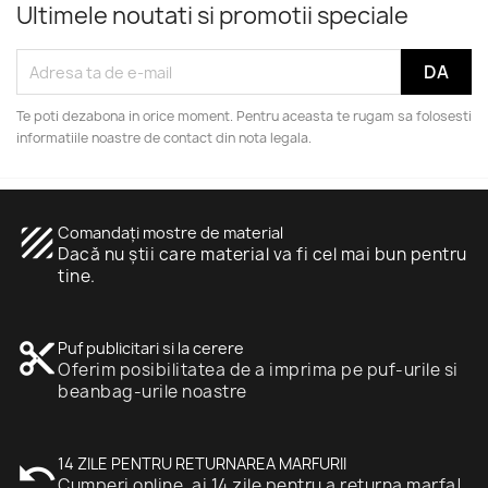
Ultimele noutati si promotii speciale
Te poti dezabona in orice moment. Pentru aceasta te rugam sa folosesti
informatiile noastre de contact din nota legala.
texture
Comandați mostre de material
Dacă nu știi care material va fi cel mai bun pentru
tine.
content_cut
Puf publicitari si la cerere
Oferim posibilitatea de a imprima pe puf-urile si
beanbag-urile noastre
undo
14 ZILE PENTRU RETURNAREA MARFURII
Cumperi online, ai 14 zile pentru a returna marfa!