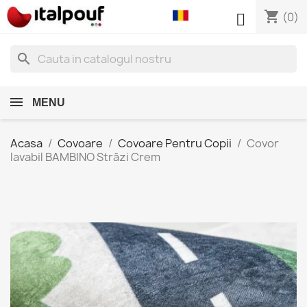
shopping_cart

(0)
search
MENU
Acasa
Covoare
Covoare Pentru Copii
Covor
lavabil BAMBINO Străzi Crem