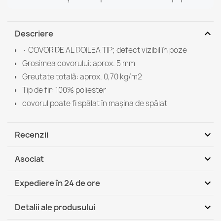
expand_more
Descriere
· COVOR DE AL DOILEA TIP; defect vizibil în poze
Grosimea covorului: aprox. 5 mm
Greutate totală: aprox. 0,70 kg/m2
Tip de fir: 100% poliester
covorul poate fi spălat în mașina de spălat
expand_more
Recenzii
expand_more
Asociat
Fii primul care scrie o recenzie
expand_more
Expediere în 24 de ore
DHL / GLS România - Ramburs
Jo, 13.08 - Ma,
expand_more
Detalii ale produsului
(COD)
18.08