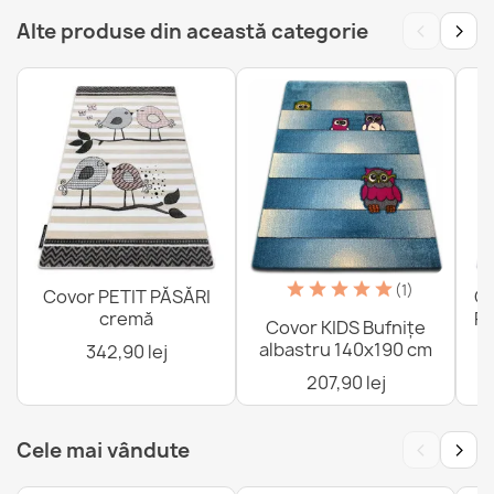
‹
›
Alte produse din această categorie
Covor BAMBINO Zoo Spălabil Copii Bej
355,90 lej
Covor lavabil BAMBINO unicorn curcubeu copii
(1)
Covor PETIT PĂSĂRI
Co
121,90 lej
cremă
Pi
Covor KIDS Bufnițe
albastru 140x190 cm
342,90 lej
207,90 lej
‹
›
Cele mai vândute