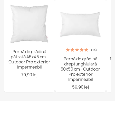
(14)
Pernă de grădină
pătrată 45x45 cm -
Pernă de grădină
Fo
Outdoor Pro exterior
dreptunghiulară
Impermeabil
30x50 cm - Outdoor
Ou
Pro exterior
79,90 lej
Impermeabil
59,90 lej