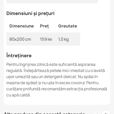
Covor de bucătărie ANDRE bej lavabil
Dimensiuni și prețuri
158,90 lej
Dimensiune
Preț
Greutate
80x200 cm
159 lei
1,0 kg
ANDRE 29040 Covor Spălabil pentru Bucătărie
158,90 lej
Întreținere
Pentru îngrijirea zilnică este suficientă aspirarea
regulată. Îndepărtează petele mici imediat cu o lavetă
ușor umezită sau un detergent delicat. Nu spăla în
mașina de spălat și nu uda în exces covorul. Pentru
curățare profundă recomandăm extracția profesională
ANDRE Covor spălabil geometric
158,90 lej
cu apă caldă.