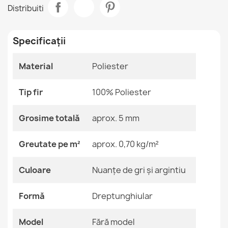
ANDRE 33220 Covor Spălabil pentru Bucătărie
Distribuiti
158,90 lej
Cameră
Sufragerie
Specificații
Dimensiune
80x200 Cm
Material
Poliester
Culoare
Nuanțe De Gri Și
Argintiu
Covor de bucătărie ANDRE argintiu lavabil
158,90 lej
Tip fir
100% Poliester
Material
Poliester
Grosime totală
aprox. 5 mm
Formă
Dreptunghiular
Greutate pe m²
aprox. 0,70 kg/m²
Motiv
Fără Model
ANDRE 33150 Covor Spălabil pentru Bucătărie
Culoare
Nuanțe de gri și argintiu
158,90 lej
Referinte specifice
Formă
Dreptunghiular
Cod EAN13
2000000121321
Model
Fără model
MPN
Kabis_21299