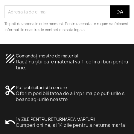
Te poti dezabona in orice moment. Pentru aceasta te rugam sa folosesti
informatiile noastre de contact din nota legala.
texture
Comandați mostre de material
Dacă nu știi care material va fi cel mai bun pentru
tine.
content_cut
Puf publicitari si la cerere
Oferim posibilitatea de a imprima pe puf-urile si
beanbag-urile noastre
undo
14 ZILE PENTRU RETURNAREA MARFURII
Cumperi online, ai 14 zile pentru a returna marfa!