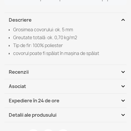
expand_more
Descriere
Grosimea covorului: ok. 5 mm
Greutate totală: ok. 0,70 kg/m2
Tip de fir: 100% poliester
covorul poate fi spălat în mașina de spălat
expand_more
Recenzii
expand_more
Asociat
Fii primul care scrie o recenzie
expand_more
Expediere în 24 de ore
DHL / GLS România - Ramburs
Jo, 13.08 - Ma,
expand_more
Detalii ale produsului
(COD)
18.08
DHL / GLS România
Jo, 13.08 - Ma, 18.08
Fisa tehnica