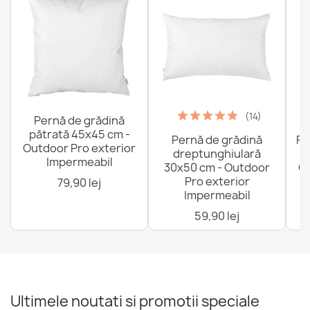
(14)
Pernă de grădină
pătrată 45x45 cm -
Pernă de grădină
Fo
Outdoor Pro exterior
dreptunghiulară
Impermeabil
30x50 cm - Outdoor
Ou
Pro exterior
79,90 lej
Impermeabil
59,90 lej
Ultimele noutati si promotii speciale