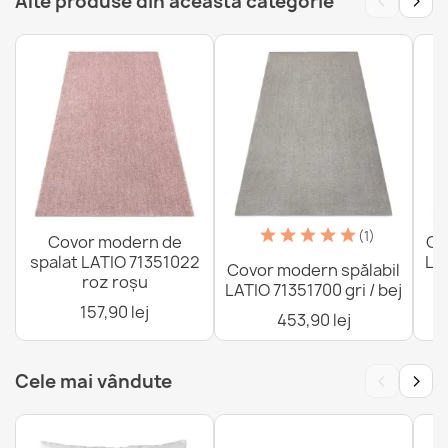
‹
›
Alte produse din această categorie
Covor Flori Spălabil ANDRE
158,90 lej
ANDRE Covor bucătărie piastrele portugheză
(1)
Covor modern de
Co
158,90 lej
spalat LATIO 71351022
LA
Covor modern spălabil
roz roșu
LATIO 71351700 gri / bej
157,90 lej
453,90 lej
‹
›
Cele mai vândute