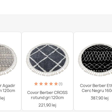
Covor SHAPE U
spălabil
170,90 lej
Covor SHAPE U
spălabil
170,90 lej
(1)
r Agadir
Covor Berber Et
m 120cm
Cerc Negru 16
Covor Berber CROSS
rotund gri 120cm
lej
387,90 lej
221,90 lej