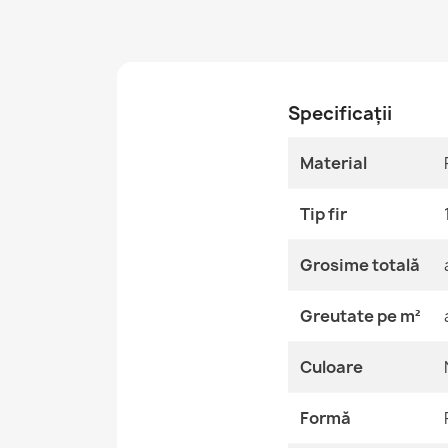
Specificații
Material
Tip fir
Grosime totală
Greutate pe m²
Culoare
Formă