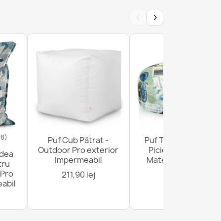
‹
›
18)
Puf Cub Pătrat -
Puf Taburet Suport
Outdoor Pro exterior
Picioare Rotund -
odea
Impermeabil
Material Imprimeu
tru
Premium
 Pro
211,90 lej
abil
136,90 lej