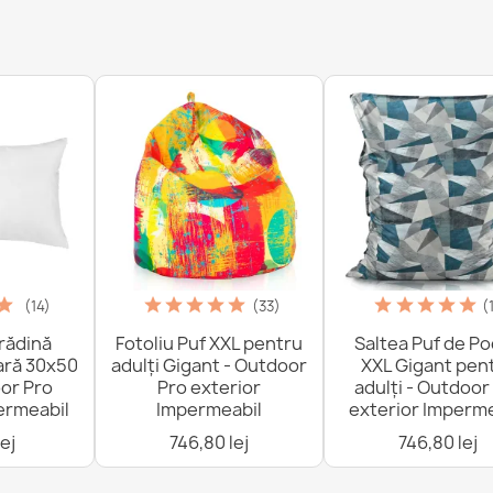
(14)
(33)
(
rădină
Fotoliu Puf XXL pentru
Saltea Puf de P
ară 30x50
adulți Gigant - Outdoor
XXL Gigant pen
or Pro
Pro exterior
adulți - Outdoor
ermeabil
Impermeabil
exterior Imperme
ej
746,80 lej
746,80 lej