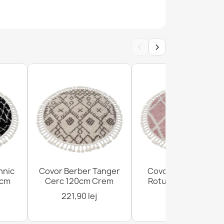
‹
›
rs Shaggy - roz murdar pluș, antiderapant,
rs Shaggy - albastru pluș, antiderapant,
hnic
Covor Berber Tanger
Covor Berber Troik
0cm
Cerc 120cm Crem
Rotund 120cm Roz
221,90 lej
221,90 lej