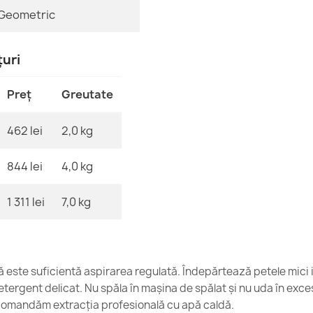
Geometric
MPN
Covor SHAPE U
170,90 lej
țuri
Preț
Greutate
462 lei
2,0 kg
Covor SHAPE U
spălabil
170,90 lej
844 lei
4,0 kg
1 311 lei
7,0 kg
Covor SHAPE U
ică este suficientă aspirarea regulată. Îndepărtează petele mici 
spălabil
tergent delicat. Nu spăla în mașina de spălat și nu uda în exce
170,90 lej
omandăm extracția profesională cu apă caldă.