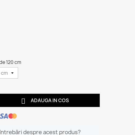
 de 120 cm

ADAUGA IN COS
 întrebări despre acest produs?