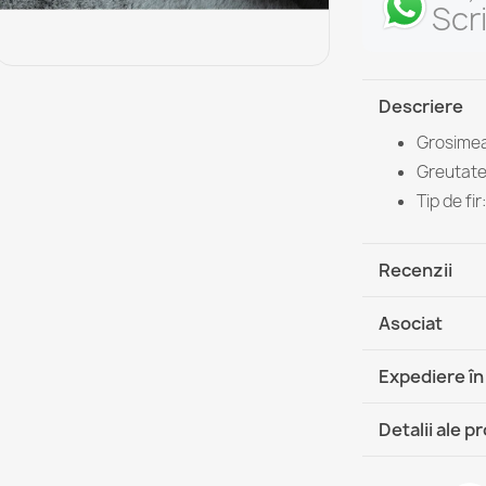
Scr
Descriere
Grosimea
Greutate 
Tip de fi
Recenzii
Asociat
Expediere în
DHL / GLS 
Detalii ale p
DHL / GLS 
Fisa tehnica