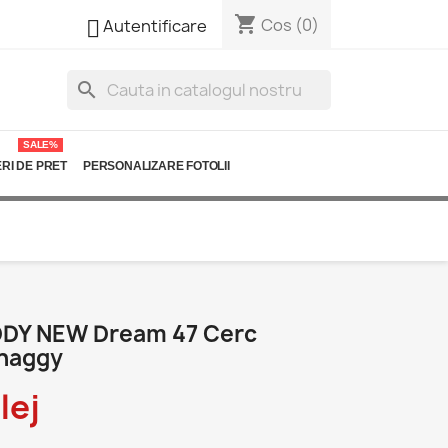
shopping_cart

Cos
(0)
Autentificare
search
SALE%
RI DE PRET
PERSONALIZARE FOTOLII
DDY NEW Dream 47 Cerc
Shaggy
lej