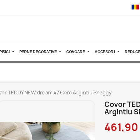
PISICI
PERNE DECORATIVE
COVOARE
ACCESORII
REDUCE
vor TEDDY NEW dream 47 Cerc Argintiu Shaggy
Covor TE
Argintiu 
461,90 