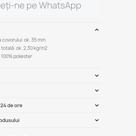
ieți-ne pe WhatsApp
expand_more
 covorului: ok. 35 mm
totală: ok. 2,30 kg/m2
r: 100% poliester
expand_more
expand_more
Fii primul care scrie o recenzie
expand_more
 24 de ore
România - Ramburs (COD)
Mi, 12.08 - Lu, 17.08
expand_more
rodusului
România
Mi, 12.08 - Lu, 17.08