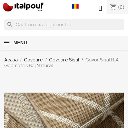
shopping_cart

(0)
search
MENU
Acasa
Covoare
Covoare Sisal
Covor Sisal FLAT
Geometric Bej Natural