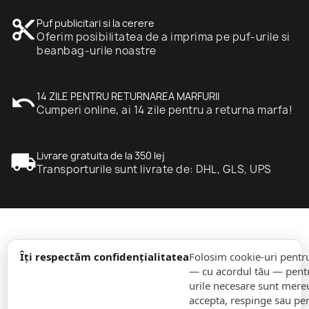
content_cut
Puf publicitari si la cerere
Oferim posibilitatea de a imprima pe puf-urile si
beanbag-urile noastre
undo
14 ZILE PENTRU RETURNAREA MARFURII
Cumperi online, ai 14 zile pentru a returna marfa!
local_shipping
Livrare gratuita de la 350 lej
Transporturile sunt livrate de: DHL, GLS, UPS
expand_more
informație
Îți respectăm confidențialitatea
Folosim cookie-uri pentr
— cu acordul tău — pentr
urile necesare sunt mereu 
expand_more
Comenzi
accepta, respinge sau pe