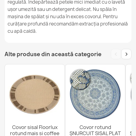
regulată. Îndepărtează petele mici imediat cu o lavetă
ușor umezită sau un detergent delicat. Nu spăla în
FLAT Covor sisal Romburi crem/negru
mașina de spălat și nu uda în exces covorul. Pentru
146,90 lej
curățare profundă recomandăm extracția profesională
cu apă caldă.
‹
›
Alte produse din această categorie
FLAT Covor Sisal Geometric
146,90 lej
Covor sisal Floorlux
Covor rotund
rotund mais si coffee
ȘNURCUIT SISAL PLAT
ȘN