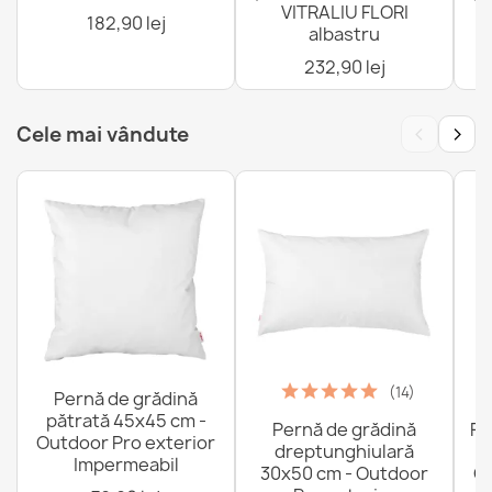
VITRALIU FLORI
4
182,90 lej
albastru
232,90 lej
‹
›
Cele mai vândute
(14)
Pernă de grădină
pătrată 45x45 cm -
Pernă de grădină
Fo
Outdoor Pro exterior
dreptunghiulară
Impermeabil
30x50 cm - Outdoor
Ou