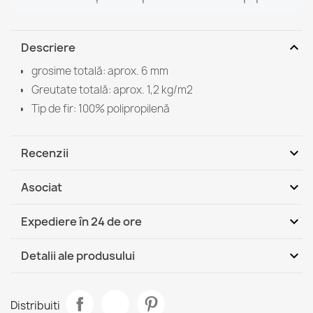
expand_more
Descriere
grosime totală: aprox. 6 mm
Greutate totală: aprox. 1,2 kg/m2
Tip de fir: 100% polipropilenă
expand_more
Recenzii
expand_more
Asociat
Fii primul care scrie o recenzie
expand_more
Expediere în 24 de ore
DHL / GLS România - Ramburs
Jo, 13.08 - Ma,
expand_more
Detalii ale produsului
(COD)
18.08
DHL / GLS România
Jo, 13.08 - Ma, 18.08
Fisa tehnica
Covor Sisal FLAT Picături Crem/Negru
Distribuiti
146,90 lej