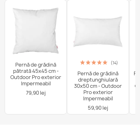
(14)
Pernă de grădină
pătrată 45x45 cm -
Pernă de grădină
Fo
Outdoor Pro exterior
dreptunghiulară
Impermeabil
30x50 cm - Outdoor
Ou
Pro exterior
79,90 lej
Impermeabil
59,90 lej