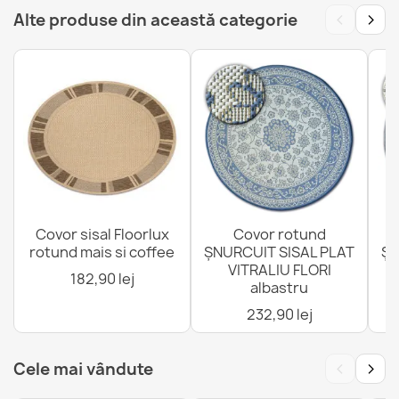
‹
›
Alte produse din această categorie
Covor PATIO Sisal verde
178,90 lej
TIMO Covor sisal exterior cu margine
Covor sisal Floorlux
Covor rotund
133,90 lej
rotund mais si coffee
ȘNURCUIT SISAL PLAT
ȘN
VITRALIU FLORI
4
182,90 lej
albastru
232,90 lej
‹
›
Cele mai vândute