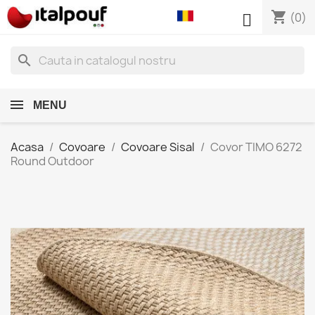
shopping_cart

(0)
search
MENU
Acasa
Covoare
Covoare Sisal
Covor TIMO 6272
Round Outdoor