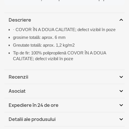
expand_more
Descriere
· COVOR ÎN A DOUA CALITATE; defect vizibil în poze
grosime totală: aprox. 6 mm
Greutate totală: aprox. 1,2 kg/m2
Tip de fir: 100% polipropilenă COVOR ÎN A DOUA
CALITATE; defect vizibil în poze
expand_more
Recenzii
expand_more
Asociat
Fii primul care scrie o recenzie
expand_more
Expediere în 24 de ore
DHL / GLS România - Ramburs
Ma, 11.08 - Vi,
expand_more
Detalii ale produsului
(COD)
14.08