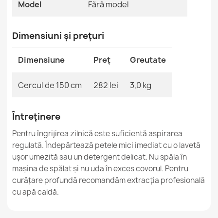
Model
Fără model
Covor TIMO Rotund Sisal Exterior Bej
Dimensiuni și prețuri
281,90 lej
Dimensiune
Preț
Greutate
Cercul de 150 cm
282 lei
3,0 kg
Covor TIMO Rotund Sisal Exterior Negru
281,90 lej
Întreținere
Pentru îngrijirea zilnică este suficientă aspirarea
regulată. Îndepărtează petele mici imediat cu o lavetă
ușor umezită sau un detergent delicat. Nu spăla în
mașina de spălat și nu uda în exces covorul. Pentru
curățare profundă recomandăm extracția profesională
Covor Culoar TIMO Sisal
195,90 lej
cu apă caldă.