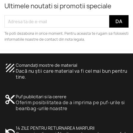
Ultimele noutati si promotii speciale
Te poti dezabona in orice moment. Pentru aceasta te rugam sa folosesti
informatiile noastre de contact din nota legala.
texture
Comandați mostre de material
Dacă nu știi care material va fi cel mai bun pentru
tine.
content_cut
Puf publicitari si la cerere
Oferim posibilitatea de a imprima pe puf-urile si
beanbag-urile noastre
undo
14 ZILE PENTRU RETURNAREA MARFURII