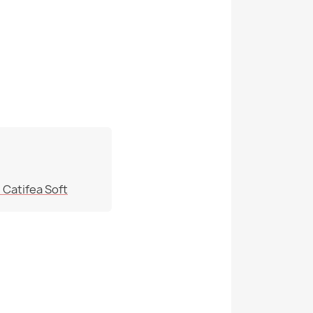
evăzută
Interior Și Exterior
erial
24 Luni
)
300 L (Aprox.)
ara Bermuda XL Acoperi - Imprimări Premium
Pokrowiec-Worek-Sako-
Bermudy-Xl
ifice
 Catifea Soft
2000000146317
ara XL Acoperi - Imprimări Premium
POK14574-WEL