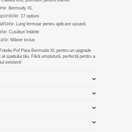
une:
Bermudy XL
sponibile:
17 opțiuni
alitate:
Lung fermoar pentru aplicare ușoară
ate:
Cusături întărite
tate:
Mâner inclus
Fotoliu Puf Para Bermuda XL pentru un upgrade
at al spațiului tău. Fără umplutură, perfectă pentru a
iul existent!
expand_more
iguranță: PN-EN 71-3+A3:2018-09
expand_more
andardul PN – EN ISO 13688:2013-12
REACH
lați, conform
expand_more
ește cu fotoliul meu puf existent?
gic
expand_more
ndută cu umplutură?
PZH
rtificat
Fii primul care scrie o recenzie