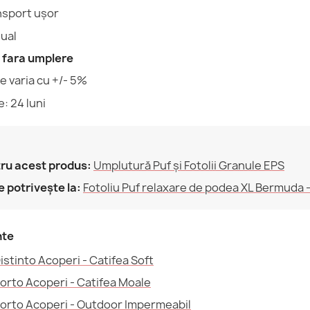
324,26 lej
nsport ușor
Utilizare Pr
ual
Garanție Mat
 fara umplere
 varia cu +/- 5%
Umplutură (l
: 24 luni
Fotoliu Puf P
Familie
413,74 lej
ru acest produs:
Umplutură Puf și Fotolii Granule EPS
Referinte spec
 potrivește la:
Fotoliu Puf relaxare de podea XL Bermuda -
Cod EAN13
Fotoliu Puf P
MPN
358,83 lej
nte
istinto Acoperi - Catifea Soft
Porto Acoperi - Catifea Moale
Porto Acoperi - Outdoor Impermeabil