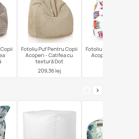
 Copii
Fotoliu Puf Pentru Copii
Fotoliu Puf Pentru Cop
fea
Acoperi - Catifea cu
Acoperi - Imprimări
ă
textură Dot
Premium
209,36 lej
254,10 lej
‹
›