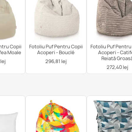
ntru Copii
Fotoliu Puf Pentru Copii
Fotoliu Puf Pentru
ifea Moale
Acoperi - Bouclé
Acoperi - Cati
Reiată Groas
lej
296,81 lej
272,40 lej