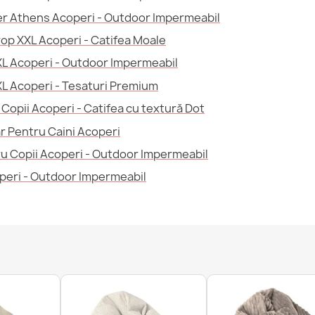
er Athens Acoperi - Outdoor Impermeabil
Fotoliu Puf P
340,53 lej
rop XXL Acoperi - Catifea Moale
XXL Acoperi - Outdoor Impermeabil
XL Acoperi - Tesaturi Premium
 Copii Acoperi - Catifea cu textură Dot
Fotoliu Puf Pa
r Pentru Caini Acoperi
333,41 lej
u Copii Acoperi - Outdoor Impermeabil
peri - Outdoor Impermeabil
Fotoliu Puf P
404,59 lej