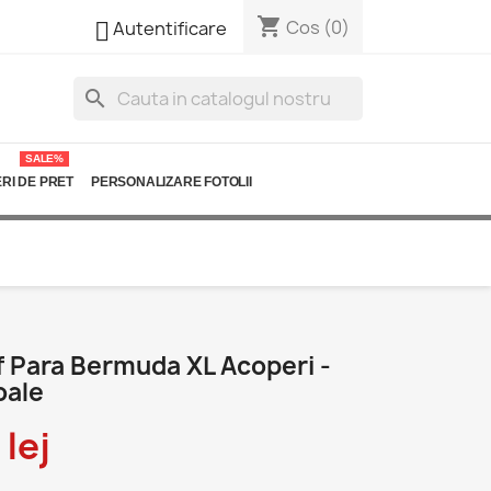
shopping_cart

Cos
(0)
Autentificare
search
SALE%
RI DE PRET
PERSONALIZARE FOTOLII
f Para Bermuda XL Acoperi -
oale
lej