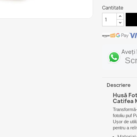
Cantitate
Aveți
Sc
Descriere
Husă Fot
Catifea 
Transformă-ț
fotoliu puf 
Ușor de util
pentru a reî
Material: