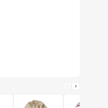
ara Drop XXL Acoperi - Outdoor Impermeabil
ra XL Acoperi - Catifea Moale
ara Drop XXL Acoperi - Catifea Moale
‹
›