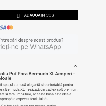

ADAUGA IN COS
 întrebări despre acest produs?
rieți-ne pe WhatsApp
expand_more
oliu Puf Para Bermuda XL Acoperi -
Moale
i spațiul cu husă elegantă și confortabilă pentru
Para Bermuda XL, realizată din catifea soft premium.
izat și fără umplutură, această husă este ideală
mprospăta aspectul fotoliului tău.
Catifea soft, premium pentru interior