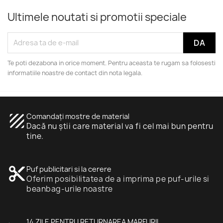
Ultimele noutati si promotii speciale
Te poti dezabona in orice moment. Pentru aceasta te rugam sa folosesti
informatiile noastre de contact din nota legala.
texture
Comandați mostre de material
Dacă nu știi care material va fi cel mai bun pentru
tine.
content_cut
Puf publicitari si la cerere
Oferim posibilitatea de a imprima pe puf-urile si
beanbag-urile noastre
14 ZILE PENTRU RETURNAREA MARFURII