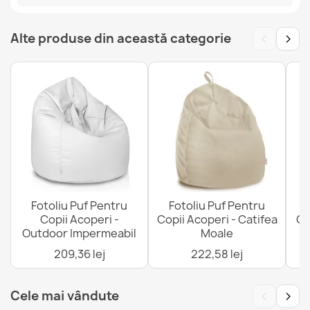
Cod EAN13
2000000146409
‹
›
MPN
POK14576-PRE
Alte produse din această categorie
Perna Puf XLPentru Copii Acoperi - Outdoor
Impermeabil
234,78 lej
Perna Puf XXL Acoperi - Catifea Moale
392,39 lej
Fotoliu Puf Pentru
Fotoliu Puf Pentru
Copii Acoperi -
Copii Acoperi - Catifea
Co
Outdoor Impermeabil
Moale
209,36 lej
222,58 lej
Perna Puf XXL Acoperi - Imprimări Premium
467,63 lej
‹
›
Cele mai vândute