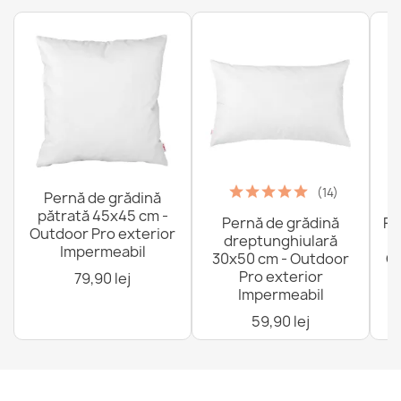
Fotoliu Bean Bag Distinto Acoperi - Outdoor
Impermeabil
340,53 lej
(14)
Pernă de grădină
pătrată 45x45 cm -
Pernă de grădină
Fo
Outdoor Pro exterior
dreptunghiulară
Impermeabil
30x50 cm - Outdoor
Ou
Pro exterior
79,90 lej
Impermeabil
59,90 lej