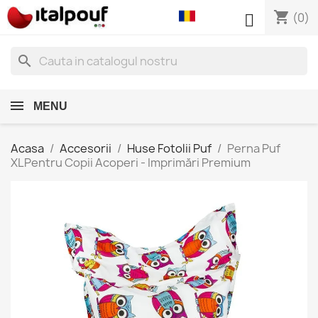
shopping_cart

(0)
search
MENU
Acasa
Accesorii
Huse Fotolii Puf
Perna Puf
XLPentru Copii Acoperi - Imprimări Premium