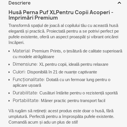
expand_more
Descriere
Husă Perna Puf XLPentru Copii Acoperi -
Imprimări Premium
Transformă spațiul de joacă al copilului tău cu această husă
elegantă și practică. Proiectată pentru a se potrivi perfect pe
pufele existente, oferă un aspect proaspăt și vibrant oricărei
încăperi.
Material:
Premium Prints, o țesătură de calitate superioară
cu modele atrăgătoare
Dimensiune:
XL pentru copii, ideală pentru relaxare
Culori:
Disponibilă în 21 de nuanțe captivante
Funcționalitate:
Dotată cu un fermoar lung pentru o
aplicare ușoară
Durabilitate:
Cusături întărite pentru o rezistență sporită
Portabilitate:
Mâner practic pentru transport facil
Vă rugăm să rețineți: acest produs este doar o husă, fără
umplutură. Perfectă pentru a împrospăta pufele existente.
Comandă acum și adu un plus de stil!