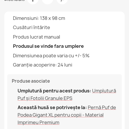
Pernă Puf de Podea Gigant XL pentru copii - Material
Imprimeu Premium
Mărime
XL
448,90 lej
Dimensiuni: 138 x 98 cm
Tip
Husa
Cusături întărite
Înălțime
25cm
Produs lucrat manual
Produsul se vinde fara umplere
Lățime
98cm
Perna Puf XLPentru Copii Acoperi - Catifea Moale
Dimensiunea poate varia cu +/- 5%
249,02 lej
Utilizare Prevăzută
Interior Și Exterior
Garanție acoperire: 24 luni
Garanție Material
24 Luni
Produse asociate
Umplutură (l)
200 L (Aprox.)
Umplutură pentru acest produs:
Umplutură
Puf și Fotolii Granule EPS
Perna Puf XXL Acoperi - Outdoor Impermeabil
Familie
Pokrowiec-Poducha
340,53 lej
Această husă se potrivește la:
Pernă Puf de
Podea Gigant XL pentru copii - Material
Referinte specifice
Imprimeu Premium