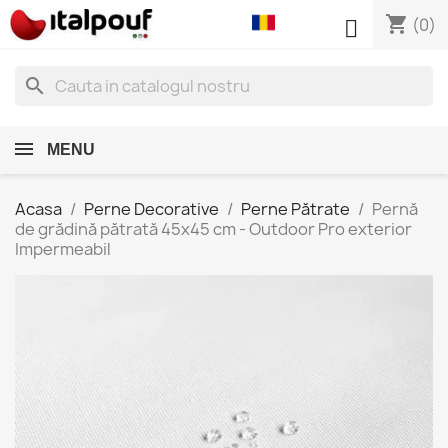
shopping_cart

(0)
search
MENU
Acasa
Perne Decorative
Perne Pătrate
Pernă
de grădină pătrată 45x45 cm - Outdoor Pro exterior
Impermeabil