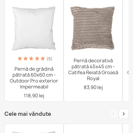
(5)
Pernă decorativă
pătrată 45x45 cm -
p
Pernă de grădină
Catifea Reiată Groasă
Ca
pătrată 60x60 cm -
Royal
Outdoor Pro exterior
Impermeabil
83,90 lej
118,90 lej
‹
›
Cele mai vândute