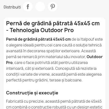
Distribuiti
Cum să curățați și să îngrijiți beanbags din nailon?
Mărime
45 X 45cm
Tip
Pernă
Pot fi folosite beanbags din nailon atât în interiorul
Pernă de grădină pătrată 45x45 cm
cât și în exteriorul casei?
- Tehnologia Outdoor Pro
Utilizare Prevăzută
Interior Și Exterior
Sunt fotolii puf din nailon siguri pentru copii?
Pernă de grădină pătrată 45x45 cm
de la Italpouf este
Husă Detașabilă
Da
o alegere ideală pentru cei care caută o soluție tehnică
avansată în decorarea spațiilor exterioare. Această
Garanție Material
24 Luni
pernă se remarcă prin materialul său inovator,
Outdoor
Pro
, care o face potrivită atât pentru utilizarea
Familie
Poduszka-Kw-Ogrodowa
interioară, cât și exterioară. Concepută să reziste la
condiții variate de vreme, această pernă este alegerea
perfectă pentru grădini, terase și balcoane.
Referinte specifice
Cod EAN13
5907500841087
Construcție și execuție
Fabricată cu precizie, această pernă pătrată de 45x45
MPN
559
cm combină o construcție robustă cu un design estetic