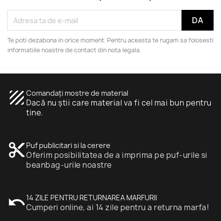
Te poti dezabona in orice moment. Pentru aceasta te rugam sa folosesti
informatiile noastre de contact din nota legala.
texture
Comandați mostre de material
Dacă nu știi care material va fi cel mai bun pentru
tine.
content_cut
Puf publicitari si la cerere
Oferim posibilitatea de a imprima pe puf-urile si
beanbag-urile noastre
undo
14 ZILE PENTRU RETURNAREA MARFURII
Cumperi online, ai 14 zile pentru a returna marfa!