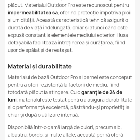
plăcut. Materialul Outdoor Pro este recunoscut pentru
Nou
Conditie
impermeabilitatea sa
, oferind protecție împotriva ploii
și umidității. Această caracteristică tehnică asigură o
durată de viață îndelungată, chiar și atunci când este
expusă constant la elementele mediului exterior. Husa
detașabilă facilitează întreținerea și curățarea, fiind
ușor de spălat și de reatașat.
Material și durabilitate
Materialul de bază Outdoor Pro al pernei este conceput
pentru a oferi rezistență la factorii de mediu, fiind
totodată plăcut la atingere. Cu o
garanție de 24 de
luni
, materialul este testat pentru a asigura durabilitate
și o performanță excelentă, păstrându-și proprietățile
chiar și după o utilizare intensă.
Disponibilă într-o gamă largă de culori, precum alb,
albastru, bordo, și multe altele, această pernă oferă