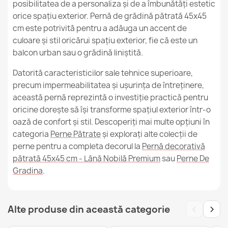
posibilitatea de a personaliza și de a îmbunătăți estetic
orice spațiu exterior. Pernă de grădină pătrată 45x45
cm este potrivită pentru a adăuga un accent de
culoare și stil oricărui spațiu exterior, fie că este un
balcon urban sau o grădină liniștită.
Datorită caracteristicilor sale tehnice superioare,
precum impermeabilitatea și ușurința de întreținere,
această pernă reprezintă o investiție practică pentru
oricine dorește să își transforme spațiul exterior într-o
oază de confort și stil. Descoperiți mai multe opțiuni în
categoria
Perne Pătrate
și explorați alte colecții de
perne pentru a completa decorul la
Pernă decorativă
pătrată 45x45 cm - Lână Nobilă Premium
sau
Perne De
Gradina
.
‹
›
Alte produse din această categorie