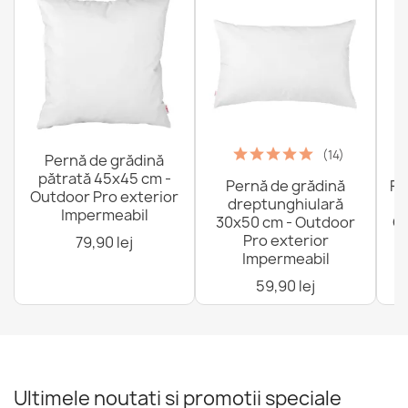
(14)
Pernă de grădină
pătrată 45x45 cm -
Pernă de grădină
Fo
Outdoor Pro exterior
dreptunghiulară
Impermeabil
30x50 cm - Outdoor
Ou
Pro exterior
79,90 lej
Impermeabil
59,90 lej
Ultimele noutati si promotii speciale