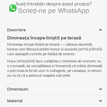
Aveți întrebări despre acest produs?
Scrieți-ne pe WhatsApp
expand_more
Descriere
Dimineața începe liniștit pe terasă
Dimineața începe liniștit pe terasă — cafeaua aburindă,
pernă pătrată
lumina care filtrează printre frunze și această
care așteaptă cuminte pe fotoliul de exterior.
detașabilă
Husa
face curățenia o chestiune de moment, nu
o corvoadă, iar versatilitatea ei înseamnă că mâine dimineață
o poți muta la fel de ușor în sufragerie, pe canapea, și nimeni
nu va ști că a petrecut noaptea sub stele.
expand_more
Dimensiuni
DIMENSIUNE FATA DE PERNA
expand_more
Material
45 cm x 45 cm