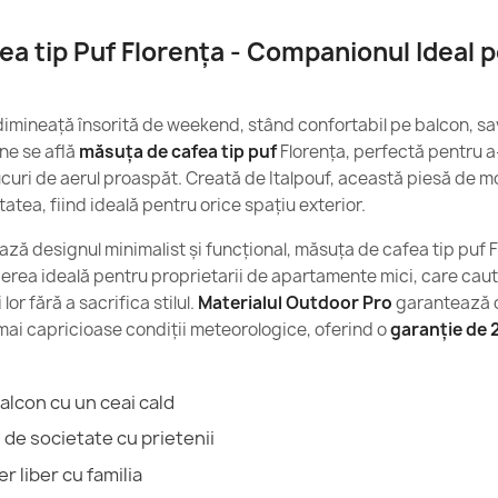
Înălțime
a tip Puf Florența - Companionul Ideal 
Pot fi folosite
Lățime
exteriorul cas
Utilizare P
dimineață însorită de weekend, stând confortabil pe balcon, s
Sunt fotolii pu
Măsuță de Caf
ine se află
măsuța de cafea tip puf
Florența, perfectă pentru a-
164,96 lej
Husă Detaș
ucuri de aerul proaspăt. Creată de Italpouf, această piesă de m
tatea, fiind ideală pentru orice spațiu exterior.
Garanție Ma
ază designul minimalist și funcțional, măsuța de cafea tip puf 
Umplutură
gerea ideală pentru proprietarii de apartamente mici, care ca
 lor fără a sacrifica stilul.
Materialul Outdoor Pro
garantează d
Puf Măsuță Fl
Garanție U
ele mai capricioase condiții meteorologice, oferind o
374,90 lej
garanție de 2
Dimensiuni 
alcon cu un ceai cald
Umplutură 
i de societate cu prietenii
er liber cu familia
Lungime
Măsuță de Caf