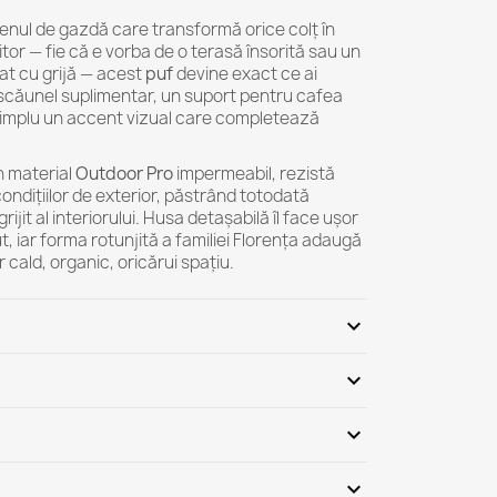
enul de gazdă care transformă orice colț în
itor — fie că e vorba de o terasă însorită sau un
at cu grijă — acest
puf
devine exact ce ai
 scăunel suplimentar, un suport pentru cafea
 simplu un accent vizual care completează
n material
Outdoor Pro
impermeabil, rezistă
condițiilor de exterior, păstrând totodată
rijit al interiorului. Husa detașabilă îl face ușor
ut, iar forma rotunjită a familiei Florența adaugă
 cald, organic, oricărui spațiu.
expand_more
9 x 69 (baza) x 35 (înălțime) cm
expand_more
 poate varia cu +/- 5%
oară: țesătură impermeabilă din poliester, 100%
oid
expand_more
at manual
iguranță: PN-EN 71-3+A3:2018-09
perire: 24 luni
expand_more