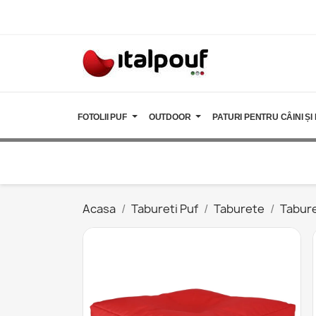
FOTOLII PUF
OUTDOOR
PATURI PENTRU CÂINI ȘI 
Acasa
Tabureti Puf
Taburete
Tabure