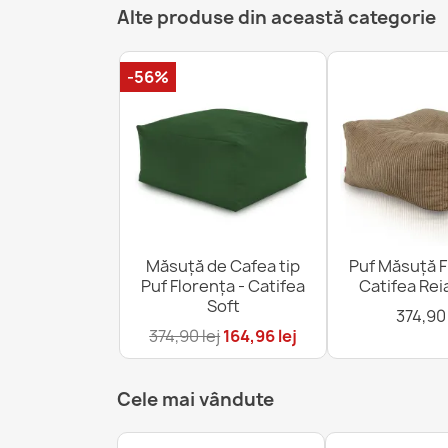
Alte produse din această categorie
-56%
Măsuță de Cafea tip
Puf Măsuță F
Puf Florența - Catifea
Catifea Rei
Soft
374,90 
374,90 lej
164,96 lej
Cele mai vândute