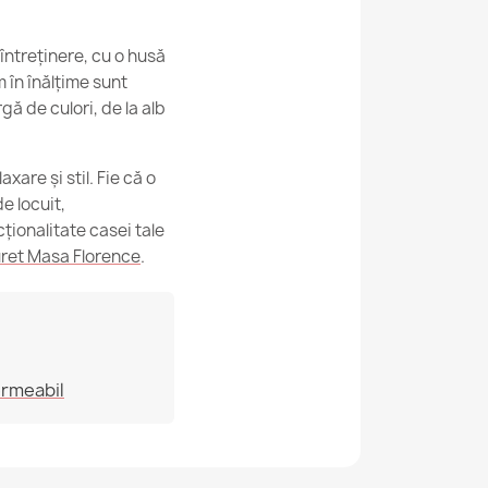
cifice
întreținere, cu o husă
 în înălțime sunt
5907500877642
rgă de culori, de la alb
3293
xare și stil. Fie că o
u
e locuit,
ționalitate casei tale
ret Masa Florence
.
ermeabil