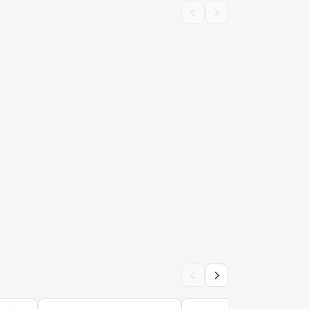
‹
›
‹
›