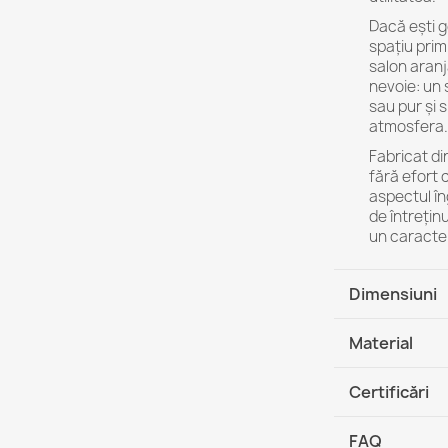
Dacă ești g
spațiu prim
salon aranj
nevoie: un
sau pur și
atmosfera.
Fabricat di
fără efort 
aspectul îng
de întrețin
un caracter
Dimensiuni
Mărimea
:
6
Material
Dimensiunea
1. Husă exteri
Forma: cub
Certificări
PES
Produs lucr
Standard de s
Garanție aco
FAQ