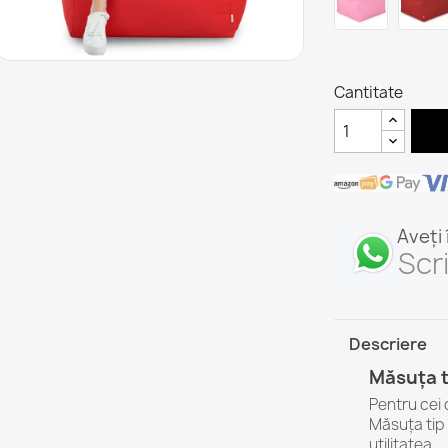
Cantitate
Aveți
Scr
Descriere
Măsuța t
Pentru cei 
Măsuța tip 
utilitatea.