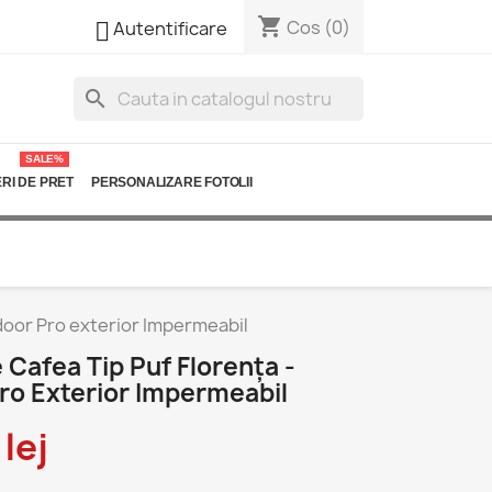
shopping_cart

Cos
(0)
Autentificare
search
SALE%
RI DE PRET
PERSONALIZARE FOTOLII
door Pro exterior Impermeabil
Cafea Tip Puf Florența -
ro Exterior Impermeabil
lej