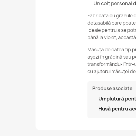
Un colț personal d
Fabricată cu granule de
detașabilă care poate 
ideale pentru a se potri
până la violet, această
Măsuța de cafea tip puf 
așezi în grădină sau p
transformându-l într-u
cu ajutorul măsuței de
Produse asociate
Umplutură pent
Husă pentru ac