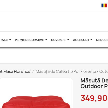
PISICI
PERNE DECORATIVE
COVOARE
ACCESORII
REDUCE
t Masa Florence
Măsuță de Cafea tip Puf Florența - Out
Măsuță De 
Outdoor P
349,90 