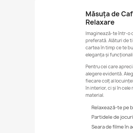
Măsuța de Cafe
Relaxare
Imaginează-te într-o 
preferată. Alături de t
cartea în timp ce te b
eleganța și funcționali
Pentru cei care apreci
alegere evidentă. Ale
fiecare colț al locuinței
în interior, ci și în c
material.
Relaxează-te pe b
Partidele de jocur
Seara de filme în a