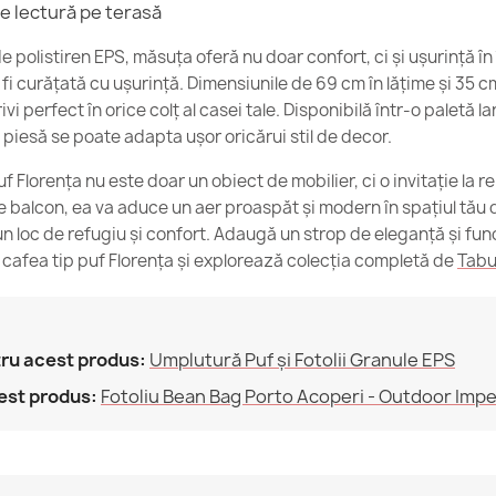
192,26 lej
e lectură pe terasă
Referinte spe
 polistiren EPS, măsuța oferă nu doar confort, ci și ușurință în 
fi curățată cu ușurință. Dimensiunile de 69 cm în lățime și 35 cm
Cod EAN13
vi perfect în orice colț al casei tale. Disponibilă într-o paletă la
 piesă se poate adapta ușor oricărui stil de decor.
MPN
Florența nu este doar un obiect de mobilier, ci o invitație la rela
Conditie
No
e balcon, ea va aduce un aer proaspăt și modern în spațiul tău d
n loc de refugiu și confort. Adaugă un strop de eleganță și func
 cafea tip puf Florența și explorează colecția completă de
Tabu
ru acest produs:
Umplutură Puf și Fotolii Granule EPS
est produs:
Fotoliu Bean Bag Porto Acoperi - Outdoor Imp