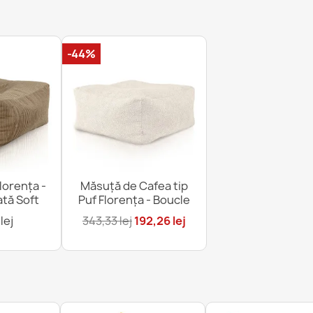
-44%
lorența -
Măsuță de Cafea tip
ată Soft
Puf Florența - Boucle
lej
343,33 lej
192,26 lej