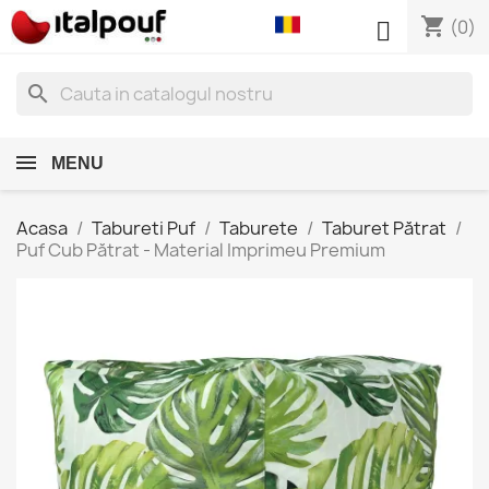
shopping_cart

(0)
search
MENU
Acasa
Tabureti Puf
Taburete
Taburet Pătrat
Puf Cub Pătrat - Material Imprimeu Premium