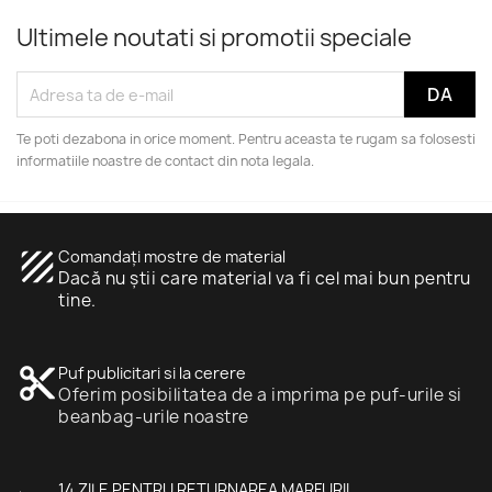
Ultimele noutati si promotii speciale
Te poti dezabona in orice moment. Pentru aceasta te rugam sa folosesti
informatiile noastre de contact din nota legala.
texture
Comandați mostre de material
Dacă nu știi care material va fi cel mai bun pentru
tine.
content_cut
Puf publicitari si la cerere
Oferim posibilitatea de a imprima pe puf-urile si
beanbag-urile noastre
14 ZILE PENTRU RETURNAREA MARFURII