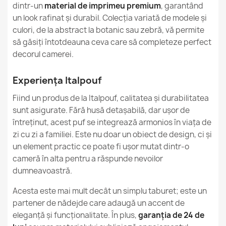
dintr-un
material de imprimeu premium
, garantând
un look rafinat și durabil. Colecția variată de modele și
Referinte specifice
culori, de la abstract la botanic sau zebră, vă permite
Cod EAN13
5907500881212
să găsiți întotdeauna ceva care să completeze perfect
decorul camerei.
MPN
95
Experiența Italpouf
Conditie
Nou
Fiind un produs de la Italpouf, calitatea și durabilitatea
sunt asigurate. Fără husă detașabilă, dar ușor de
întreținut, acest puf se integrează armonios în viața de
zi cu zi a familiei. Este nu doar un obiect de design, ci și
un element practic ce poate fi ușor mutat dintr-o
cameră în alta pentru a răspunde nevoilor
dumneavoastră.
Acesta este mai mult decât un simplu taburet; este un
partener de nădejde care adaugă un accent de
eleganță și funcționalitate. În plus,
garanția de 24 de