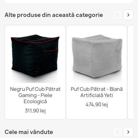
‹
›
Alte produse din această categorie
Negru Puf Cub Pătrat
Puf Cub Pătrat - Blană
Gaming - Piele
Artificială Yeti
Ecologică
474,90 lej
311,90 lej
‹
›
Cele mai vândute