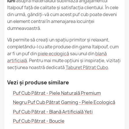
luni
asupra materialului subliniază angajamentul
Italpouf față de calitate și satisfacția clientului. În cele
din urmă, gândiți-vă cum acest puf cub poate deveni
un element central în amenajarea locuinței
dumneavoastră.
Vă permite să creați un spațiu primitor și relaxant,
completându-l cu alte produse din gama Italpouf, cum
ar fi un puf din
piele ecologică
sau unul din
blană
artificială
. Pentru mai multe opțiuni și inspirație, vizitați
secțiunea noastră dedicată
Taburet Pătrat Cubo
.
Vezi și produse similare
Puf Cub Pătrat - Piele Naturală Premium
Negru Puf Cub Pătrat Gaming - Piele Ecologică
Puf Cub Pătrat - Blană Artificială Yeti
Puf Cub Pătrat - Boucle