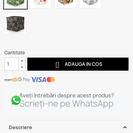
Cantitate

ADAUGA IN COS
Aveți întrebări despre acest produs?
Scrieți-ne pe WhatsApp
expand_more
Descriere