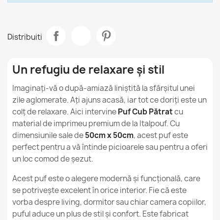
Premium
Ce deosebește fotolii puf din seria Design de alte
modele?
Model
Cubo
Distribuiti
Puf Cub Pătrat - Outdoor Pro exterior Impermeabil
Sunt fotolii puf din seria Design potriviți pentru
Mărime
M
211,90 lej
copii?
Un refugiu de relaxare și stil
Tip
Taburet
Care sunt utilizările recomandate pentru fotolii
Imaginați-vă o după-amiază liniștită la sfârșitul unei
puf din seria Design?
Înălțime
45cm
zile aglomerate. Ați ajuns acasă, iar tot ce doriți este un
colț de relaxare. Aici intervine
Puf Cub Pătrat
cu
Beanbag-urile din seria Design sunt rezistente la
Puf Cub Pătrat - Blană Artificială Yeti
Lățime
45cm
pete / murdărie?
material de imprimeu premium de la Italpouf. Cu
474,90 lej
dimensiunile sale de
50cm x 50cm
, acest puf este
Adâncime
45cm
perfect pentru a vă întinde picioarele sau pentru a oferi
Sunt gențile de fasole din seria Design potrivite
pentru un cadou?
un loc comod de șezut.
Utilizare Prevăzută
Interior
Acest puf este o alegere modernă și funcțională, care
se potrivește excelent în orice interior. Fie că este
Husă Detașabilă
Nu
Puf Cub Pătrat - Boucle
vorba despre living, dormitor sau chiar camera copiilor,
373,90 lej
puful aduce un plus de stil și confort. Este fabricat
Garanție Material
24 Luni