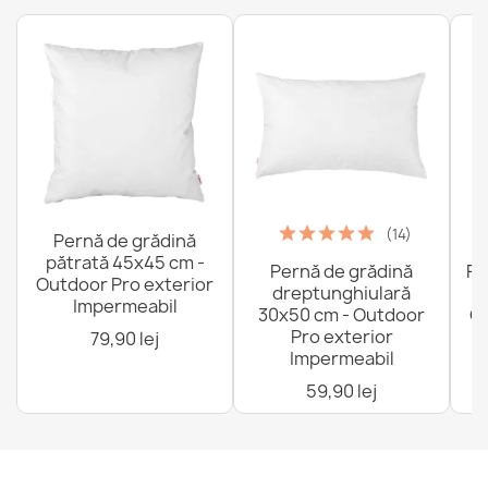
(14)
Pernă de grădină
pătrată 45x45 cm -
Pernă de grădină
Fo
Outdoor Pro exterior
dreptunghiulară
Impermeabil
30x50 cm - Outdoor
Ou
Pro exterior
79,90 lej
Impermeabil
59,90 lej