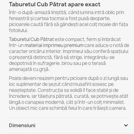
Taburetul Cub Pătrat apare exact
Într-o după-amiază liniștită, când lumina intră oblic prin
fereastră și cartea tocmai a fost pusă deoparte,
picioarele caută fără să gândești acel colț moale din fața
fotoliului.
Taburetul Cub Pătrat
este compact, ferm și îmbrăcat
într-un
material imprimeu premium
care aduce o notă de
caracter oricărui interior. Imprimeul său conferă spațiului
o prezență distinctă, fără să strige, integrându-se
deopotrivă în sufragerie, birou sau pe o terasă
amenajată cu grijă.
Poate deveni reazem pentru picioare după o zi lungă sau
loc suplimentar de șezut când musafirii sosesc pe
neașteptate. Construcția sa solidă îl face stabil și de
încredere, iar tăietura pătrată, curată, se potrivește atât
lângă o canapea modernă, cât și într-un colț minimalist.
Un obiect mic care schimbă felul în care trăiești camera.
expand_more
Dimensiuni