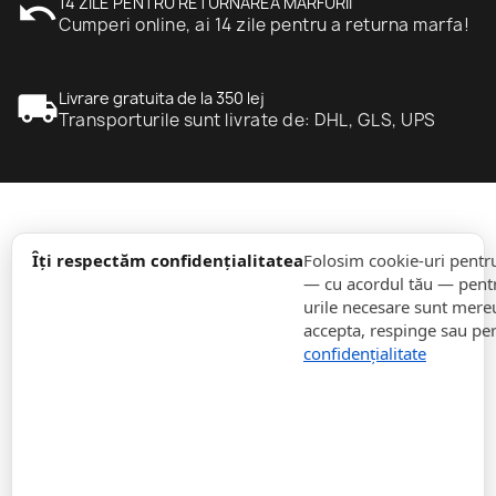
undo
14 ZILE PENTRU RETURNAREA MARFURII
Cumperi online, ai 14 zile pentru a returna marfa!
local_shipping
Livrare gratuita de la 350 lej
Transporturile sunt livrate de: DHL, GLS, UPS
expand_more
informație
Îți respectăm confidențialitatea
Folosim cookie-uri pentr
— cu acordul tău — pentr
urile necesare sunt mereu 
expand_more
Comenzi
accepta, respinge sau pe
confidențialitate
expand_more
Pentru Companii
expand_more
Rămâneți la curent