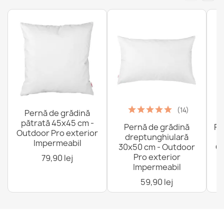
Cearceaf de bumbac fara elastic 90x200 cm
78,99 lej
Cearceaf de bumbac fara elastic 60x120 cm
44,99 lej
(14)
Pernă de grădină
pătrată 45x45 cm -
Pernă de grădină
Fo
Outdoor Pro exterior
dreptunghiulară
Impermeabil
30x50 cm - Outdoor
Ou
Pro exterior
79,90 lej
Impermeabil
Cearceaf de bumbac fara elastic 180x220 cm
59,90 lej
123,99 lej