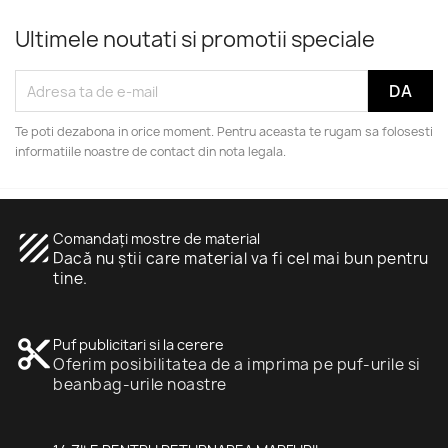
Ultimele noutati si promotii speciale
Cearceaf de bumbac fara elastic 90x220 cm
83,99 lej
Te poti dezabona in orice moment. Pentru aceasta te rugam sa folosesti
informatiile noastre de contact din nota legala.
texture
Comandați mostre de material
Dacă nu știi care material va fi cel mai bun pentru
tine.
content_cut
Puf publicitari si la cerere
Oferim posibilitatea de a imprima pe puf-urile si
beanbag-urile noastre