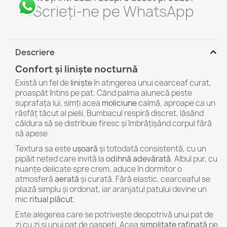
Scrieți-ne pe WhatsApp
expand_more
Descriere
Confort și liniște nocturnă
Există un fel de
liniște
în atingerea unui cearceaf curat,
proaspăt întins pe pat. Când palma alunecă peste
suprafața lui, simți acea
moliciune
calmă, aproape ca un
răsfăț tăcut al pielii. Bumbacul respiră discret, lăsând
căldura să se distribuie firesc și îmbrățișând corpul fără
să apese.
Textura sa este
ușoară
și totodată consistentă, cu un
pipăit neted care invită la
odihnă adevărată
. Albul pur, cu
nuanțe delicate spre crem, aduce în dormitor o
atmosferă
aerată
și curată. Fără elastic, cearceaful se
pliază simplu și ordonat, iar aranjatul patului devine un
mic
ritual plăcut
.
Este alegerea care se potrivește deopotrivă unui pat de
zi cu zi și unui pat de oaspeți. Acea
simplitate rafinată
pe