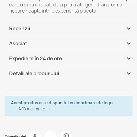
care o simți imediat, de la prima atingere, transformă
fiecare noapte într-o experiență plăcută.
expand_more
Recenzii
expand_more
Asociat
Fii primul care scrie o recenzie
expand_more
Expediere în 24 de ore
DHL / GLS România - Ramburs (COD)
Ma, 11.08 - Vi, 14.08
expand_more
Detalii ale produsului
DHL / GLS România
Ma, 11.08 - Vi, 14.08
Marca
Italpouf
Cearceaf de bumbac fara elastic 220x200 cm
133,99 lej
Fisa tehnica
Acest produs este disponibil cu imprimare de logo
Culoare
Află mai multe →
Alb
Lungime
Alb Și Crem