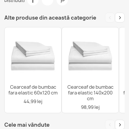
Distribuiti
Mărime
120 X 200cm
Cearceaf de bumbac fara elastic 80x200 cm
73,99 lej
‹
›
Alte produse din această categorie
Referinte specifice
Cod EAN13
5907500858870
MPN
2123
Cearceaf de bumbac fara elastic 160x200 cm
108,99 lej
Cearceaf de bumbac
Cearceaf de bumbac
C
fara elastic 60x120 cm
fara elastic 140x200
fa
Cearceaf de bumbac fara elastic 70x140 cm
cm
53,99 lej
44,99 lej
98,99 lej
‹
›
Cele mai vândute