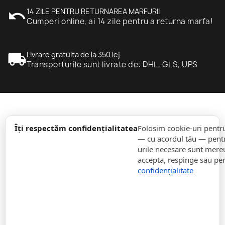
undo
14 ZILE PENTRU RETURNAREA MARFURII
Cumperi online, ai 14 zile pentru a returna marfa!
local_shipping
Livrare gratuita de la 350 lej
Transporturile sunt livrate de: DHL, GLS, UPS
expand_more
informație
Îți respectăm confidențialitatea
Folosim cookie-uri pentr
— cu acordul tău — pentr
urile necesare sunt mereu 
expand_more
Comenzi
accepta, respinge sau pe
confidențialitate
expand_more
Pentru Companii
expand_more
Rămâneți la curent