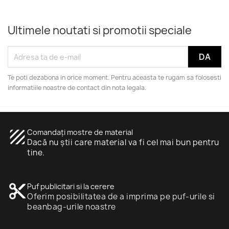
Ultimele noutati si promotii speciale
Cearceaf de bumbac fara elastic 90x220 cm
83,99 lej
Te poti dezabona in orice moment. Pentru aceasta te rugam sa folosesti
informatiile noastre de contact din nota legala.
texture
Comandați mostre de material
Dacă nu știi care material va fi cel mai bun pentru
tine.
content_cut
Puf publicitari si la cerere
Oferim posibilitatea de a imprima pe puf-urile si
beanbag-urile noastre