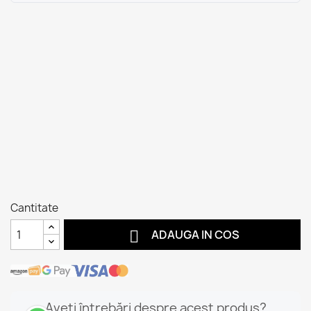
Cantitate

ADAUGA IN COS
Aveți întrebări despre acest produs?