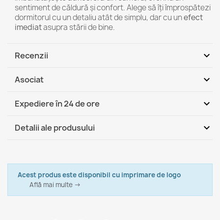
sentiment de căldură și confort. Alege să îți împrospătezi
dormitorul cu un detaliu atât de simplu, dar cu un
efect
imediat
asupra stării de bine.
expand_more
Recenzii
expand_more
Asociat
Fii primul care scrie o recenzie
expand_more
Expediere în 24 de ore
DHL / GLS România - Ramburs (COD)
Ma, 11.08 - Vi, 14.08
expand_more
Detalii ale produsului
DHL / GLS România
Ma, 11.08 - Vi, 14.08
Marca
Italpouf
Cearceaf de bumbac fara elastic 220x200 cm
133,99 lej
Fisa tehnica
Acest produs este disponibil cu imprimare de logo
Culoare
Află mai multe →
Alb
Lungime
Alb Și Crem