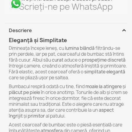
Scrieți-ne pe WhatsApp
expand_more
Descriere
Eleganță și Simplitate
Dimineața începe leneș, cu
lumina blândă
filtrându-se
prin perdele, iar pe pat, cearceaful de bumbac stă întins
fără cusur. Albul său
curat
aduce o
prospețime discretă
întregii camere, creând o atmosferă liniștită și primitoare.
Fără elastic, acest cearceaf oferă o
simplitate elegantă
care se pliază ușor pe saltea.
Bumbacul respiră odată cu tine, fiind
moale la atingere
și
plăcut pe piele
în orice anotimp. Tonurile de alb și crem se
integrează firesc în orice dormitor, fie că este decorat
minimalist sau tradițional. Este o alegere care nu atrage
atenția asupra sa, dar care contribuie la un
aspect
îngrijit
și
primitor
al patului.
Acest cearceaf de bumbac este o piesă esențială care
îmbunătățește
atmosfera
din cameră, oferind un