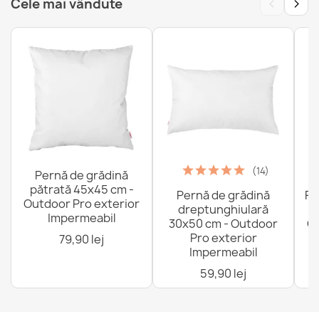
‹
›
Cele mai vândute
Cearceaf de bumbac fara elastic 90x200 cm
78,99 lej
Cearceaf de bumbac fara elastic 60x120 cm
44,99 lej
(14)
Pernă de grădină
pătrată 45x45 cm -
Pernă de grădină
Fo
Outdoor Pro exterior
dreptunghiulară
Impermeabil
30x50 cm - Outdoor
Ou
Pro exterior
79,90 lej
Impermeabil
Cearceaf de bumbac fara elastic 180x220 cm
59,90 lej
123,99 lej