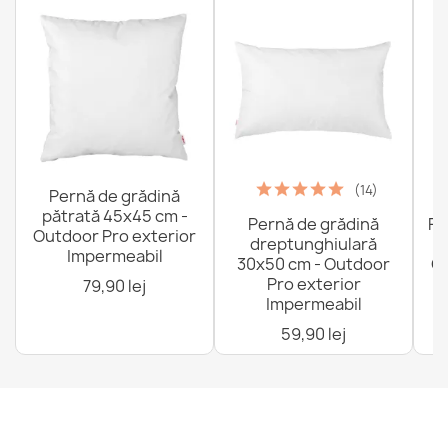
(14)
Pernă de grădină
pătrată 45x45 cm -
Pernă de grădină
Fo
Outdoor Pro exterior
dreptunghiulară
Impermeabil
30x50 cm - Outdoor
Ou
Pro exterior
79,90 lej
Impermeabil
59,90 lej