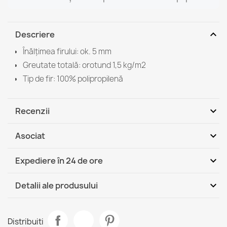
expand_more
Descriere
Înălțimea firului: ok. 5 mm
Greutate totală: orotund 1,5 kg/m2
Tip de fir: 100% polipropilenă
expand_more
Recenzii
expand_more
Asociat
Fii primul care scrie o recenzie
expand_more
Expediere în 24 de ore
DHL / GLS România - Ramburs
Jo, 13.08 - Ma,
expand_more
Detalii ale produsului
(COD)
18.08
DHL / GLS România
Jo, 13.08 - Ma, 18.08
Fisa tehnica
Covor ETON PLUS negru rotund
Distribuiti
109,90 lej