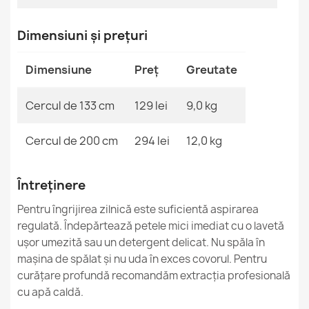
ALLURE Covor Abstract
221,90 lej
Dimensiuni și prețuri
Dimensiune
Preț
Greutate
Cercul de 133 cm
129 lei
9,0 kg
ALLURE Covor Gri Bleumarin
221,90 lej
Cercul de 200 cm
294 lei
12,0 kg
Întreținere
Pentru îngrijirea zilnică este suficientă aspirarea
Covor ALLURE 5715 Abstract
regulată. Îndepărtează petele mici imediat cu o lavetă
221,90 lej
ușor umezită sau un detergent delicat. Nu spăla în
mașina de spălat și nu uda în exces covorul. Pentru
curățare profundă recomandăm extracția profesională
cu apă caldă.