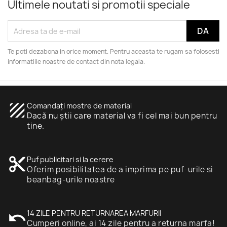
Ultimele noutati si promotii speciale
Te poti dezabona in orice moment. Pentru aceasta te rugam sa folosesti
informatiile noastre de contact din nota legala.
texture
Comandați mostre de material
Dacă nu știi care material va fi cel mai bun pentru
tine.
content_cut
Puf publicitari si la cerere
Oferim posibilitatea de a imprima pe puf-urile si
beanbag-urile noastre
undo
14 ZILE PENTRU RETURNAREA MARFURII
Cumperi online, ai 14 zile pentru a returna marfa!