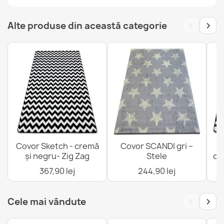
FUSION 5711 Covor Alb/Verde Închis
‹
›
Alte produse din această categorie
527,90 lej
Covor ALLURE 9980 Geometric
221,90 lej
Covor Sketch - cremă
Covor SCANDI gri –
C
și negru- Zig Zag
Stele
cr
367,90 lej
244,90 lej
‹
›
Cele mai vândute