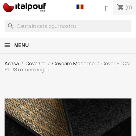
shopping_cart

(0)
search
MENU
Acasa
Covoare
Covoare Moderne
Covor ETON
PLUS rotund negru