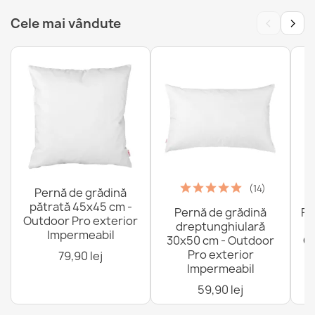
‹
›
Cele mai vândute
(14)
Pernă de grădină
pătrată 45x45 cm -
Pernă de grădină
Fo
Outdoor Pro exterior
dreptunghiulară
Impermeabil
30x50 cm - Outdoor
Ou
Pro exterior
79,90 lej
Impermeabil
59,90 lej