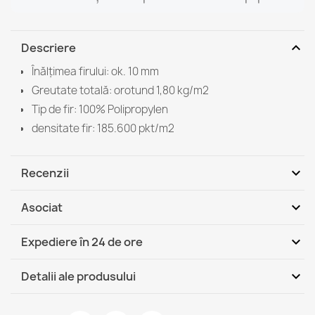
expand_more
Descriere
Înălțimea firului: ok. 10 mm
Greutate totală: orotund 1,80 kg/m2
Tip de fir: 100% Polipropylen
densitate fir: 185.600 pkt/m2
expand_more
Recenzii
expand_more
Asociat
Fii primul care scrie o recenzie
expand_more
Expediere în 24 de ore
DHL / GLS România - Ramburs
Jo, 13.08 - Ma,
expand_more
Detalii ale produsului
(COD)
18.08
DHL / GLS România
Jo, 13.08 - Ma, 18.08
Fisa tehnica