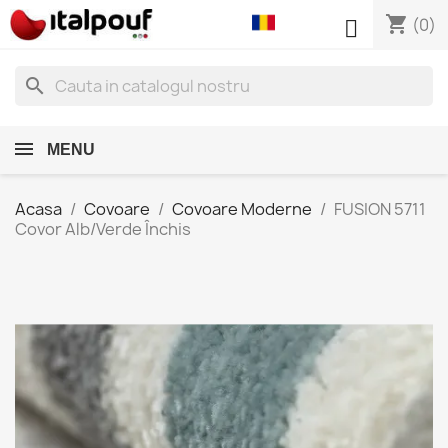
shopping_cart

(0)
search
MENU
Acasa
Covoare
Covoare Moderne
FUSION 5711
Covor Alb/Verde Închis