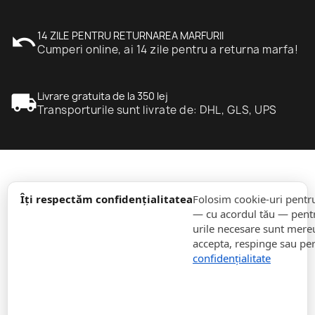
undo
14 ZILE PENTRU RETURNAREA MARFURII
Cumperi online, ai 14 zile pentru a returna marfa!
local_shipping
Livrare gratuita de la 350 lej
Transporturile sunt livrate de: DHL, GLS, UPS
expand_more
informație
Îți respectăm confidențialitatea
Folosim cookie-uri pentr
— cu acordul tău — pentr
urile necesare sunt mereu 
expand_more
Comenzi
accepta, respinge sau pe
confidențialitate
expand_more
Pentru Companii
expand_more
Rămâneți la curent