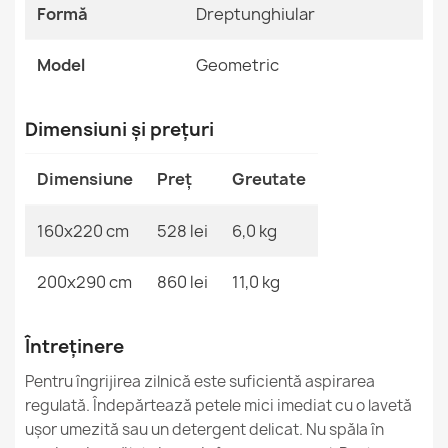
Formă
Dreptunghiular
Covor FUSION crem teracotă
527,90 lej
Model
Geometric
Dimensiuni și prețuri
Dimensiune
Preț
Greutate
Covor BONO Cosmos crem
214,90 lej
160x220 cm
528 lei
6,0 kg
200x290 cm
860 lei
11,0 kg
Întreținere
Covor FUSION alb geometric
527,90 lej
Pentru îngrijirea zilnică este suficientă aspirarea
regulată. Îndepărtează petele mici imediat cu o lavetă
ușor umezită sau un detergent delicat. Nu spăla în