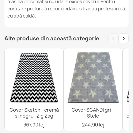
mașina de spălat și nu uda în exces covorul. Pentru
curățare profundă recomandăm extracția profesională
cu apă caldă.
Covor FUSION 5706 Crem Bej Geometric
527,90 lej
‹
›
Alte produse din această categorie
Covor ETON PLUS negru rotund
109,90 lej
Covor Sketch - cremă
Covor SCANDI gri –
C
și negru- Zig Zag
Stele
cr
367,90 lej
244,90 lej