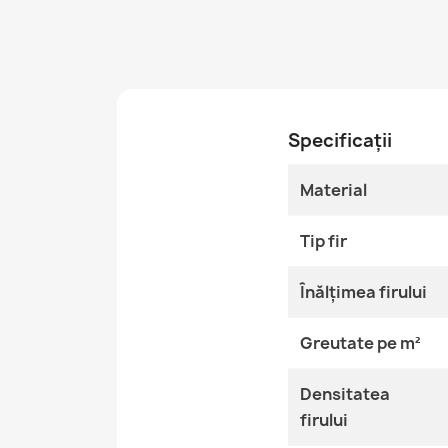
Specificații
Material
Tip fir
Înălțimea firului
Greutate pe m²
Densitatea
firului