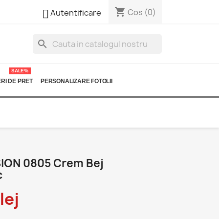
shopping_cart

Cos
(0)
Autentificare
search
SALE%
RI DE PRET
PERSONALIZARE FOTOLII
ION 0805 Crem Bej
c
lej