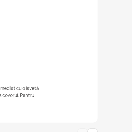
 Crem Bej
lben Covor linii
imediat cu o lavetă
s covorul. Pentru