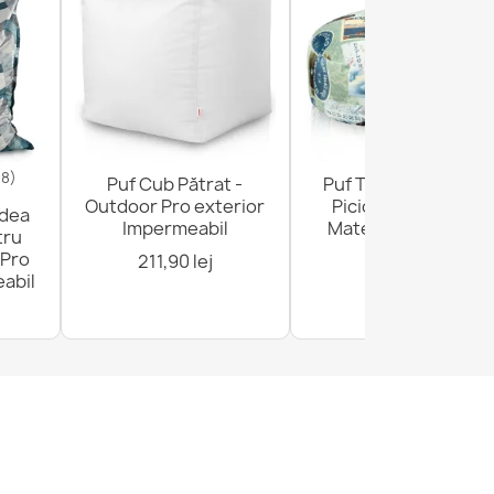
18)
Puf Cub Pătrat -
Puf Taburet Suport
Outdoor Pro exterior
Picioare Rotund -
odea
Impermeabil
Material Imprimeu
tru
Premium
 Pro
211,90 lej
abil
136,90 lej