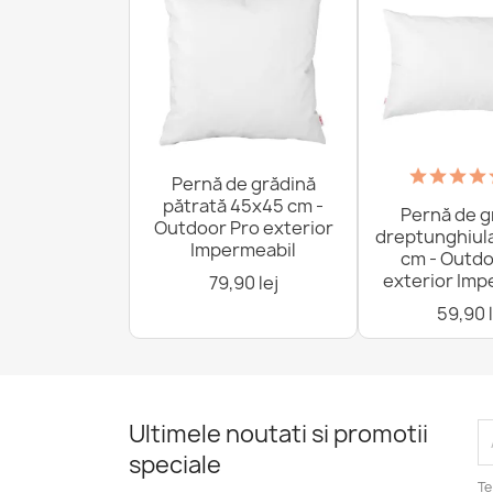
Pernă de grădină
pătrată 45x45 cm -
Pernă de g
Outdoor Pro exterior
dreptunghiul
Impermeabil
cm - Outdo
exterior Imp
79,90 lej
59,90 l
Ultimele noutati si promotii
speciale
Te