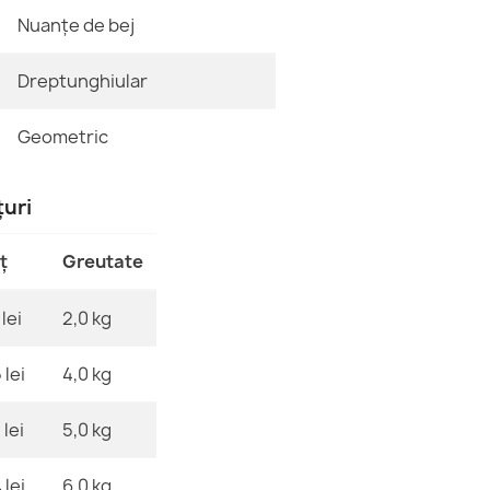
Nuanțe de bej
Referinte spe
FUSION Alb G
Dreptunghiular
153,90 lej
Cod EAN13
Geometric
MPN
țuri
Covor FUSION
ț
Greutate
153,90 lej
lei
2,0 kg
 lei
4,0 kg
FUSION Alb R
 lei
5,0 kg
153,90 lej
 lei
6,0 kg