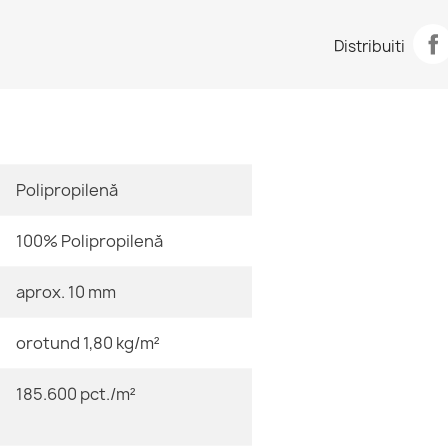
Fisa tehnica
Covor FUSION
Distribuiti
153,90 lej
Cameră
Dimensiune
Polipropilenă
Covor FUSION
153,90 lej
100% Polipropilenă
aprox. 10 mm
Culoare
orotund 1,80 kg/m²
Material
Covor FUSION
153,90 lej
185.600 pct./m²
Formă
Motiv