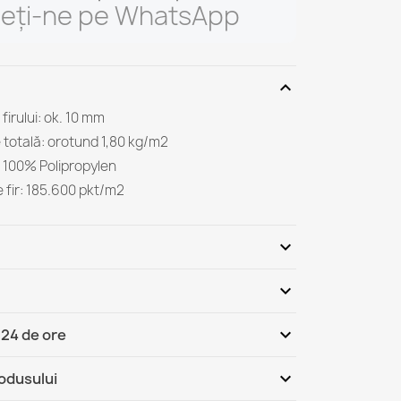
ieți-ne pe WhatsApp
expand_more
 firului: ok. 10 mm
 totală: orotund 1,80 kg/m2
r: 100% Polipropylen
 fir: 185.600 pkt/m2
expand_more
expand_more
Fii primul care scrie o recenzie
expand_more
 24 de ore
România - Ramburs (COD)
Jo, 13.08 - Ma, 18.08
expand_more
rodusului
România
Jo, 13.08 - Ma, 18.08