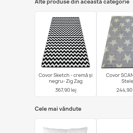
Alte produse din această categorie
Covor Sketch - cremă și
Covor SCAND
negru- Zig Zag
Stel
367,90 lej
244,90 
Cele mai vândute