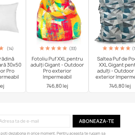
(14)
(33)
(
rădină
Fotoliu Puf XXL pentru
Saltea Puf de P
ară 30x50
adulți Gigant - Outdoor
XXL Gigant pen
or Pro
Pro exterior
adulți - Outdoor
ermeabil
Impermeabil
exterior Imperme
ej
746,80 lej
746,80 lej
 poti dezabona in orice moment. Pentru aceasta te rugam sa