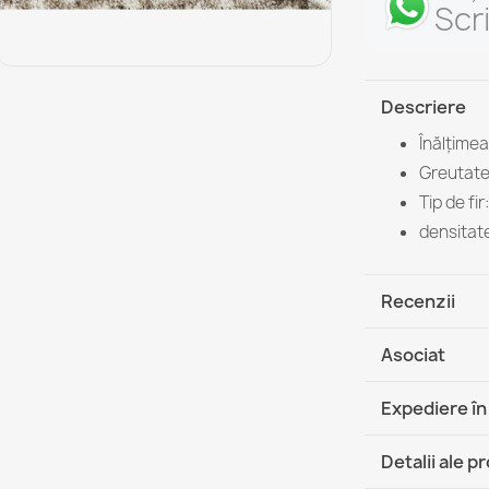
Scr
Descriere
Înălțimea
Greutate
Tip de fi
densitate
Recenzii
Asociat
Expediere în
DHL / GLS 
Detalii ale p
DHL / GLS 