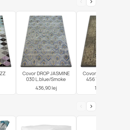
‹
›
AZZ
Covor DROP JASMINE
Covor DROP JASMIN
030 L.blue/Smoke
456 Vizon/D.beige
436,90 lej
1.376,90 lej
‹
›