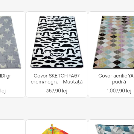
I gri –
Covor SKETCH FA67
Covor acrilic Y
e
crem/negru – Mustață
pudră
lej
367,90 lej
1.007,90 lej