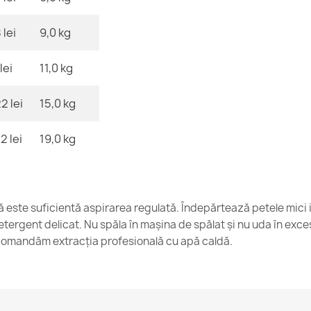
 lei
9,0 kg
Covor FUSION
lei
11,0 kg
153,90 lej
2 lei
15,0 kg
2 lei
19,0 kg
FUSION Alb Ga
153,90 lej
ică este suficientă aspirarea regulată. Îndepărtează petele mici 
tergent delicat. Nu spăla în mașina de spălat și nu uda în exce
omandăm extracția profesională cu apă caldă.