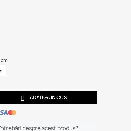
0 cm

ADAUGA IN COS
 întrebări despre acest produs?