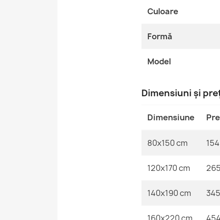
Culoare
Formă
Model
Dimensiuni și pre
Dimensiune
Pre
80x150 cm
154 
120x170 cm
265
140x190 cm
345
160x220 cm
454