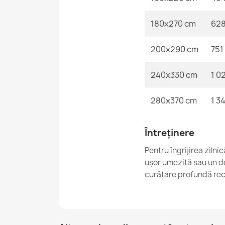
180x270 cm
628
200x290 cm
751 
240x330 cm
1 02
280x370 cm
1 34
Întreținere
Pentru îngrijirea ziln
ușor umezită sau un de
curățare profundă rec