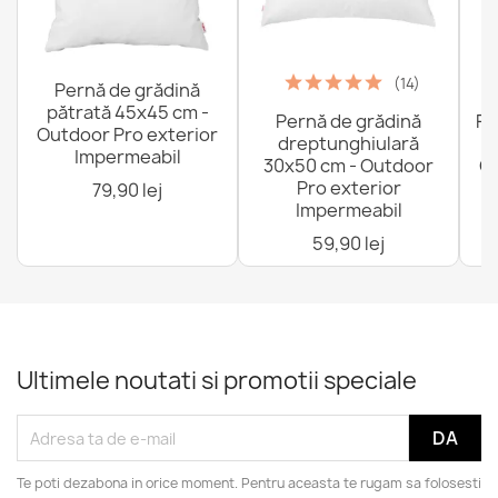
(14)
Pernă de grădină
pătrată 45x45 cm -
Pernă de grădină
Fo
Outdoor Pro exterior
dreptunghiulară
Impermeabil
30x50 cm - Outdoor
Ou
Pro exterior
79,90 lej
Impermeabil
59,90 lej
Ultimele noutati si promotii speciale
Te poti dezabona in orice moment. Pentru aceasta te rugam sa folosesti