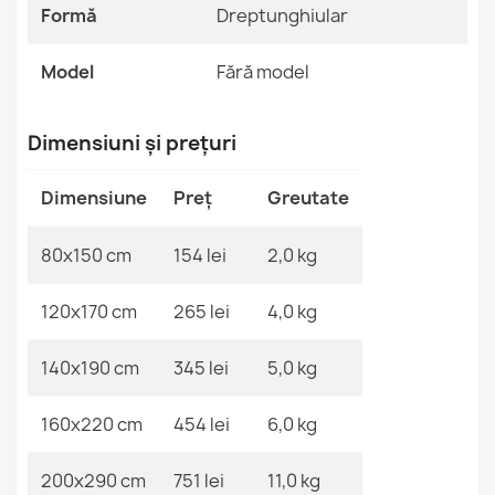
Referinte specifice
Formă
Dreptunghiular
Covor FUSION 9777 Crem Bej Geometric
Cod EAN13
2000000117690
153,90 lej
Model
Fără model
MPN
Kabis_20355
Dimensiuni și prețuri
Dimensiune
Preț
Greutate
Covor FUSION Crem Bej
153,90 lej
80x150 cm
154 lei
2,0 kg
120x170 cm
265 lei
4,0 kg
140x190 cm
345 lei
5,0 kg
FUSION Alb Galben Covor geometric
153,90 lej
160x220 cm
454 lei
6,0 kg
200x290 cm
751 lei
11,0 kg