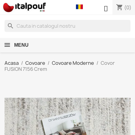
shopping_cart

(0)
search
MENU
Acasa
Covoare
Covoare Moderne
Covor
FUSION 7156 Crem