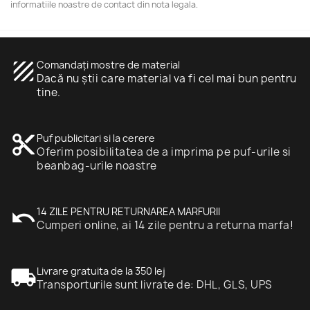
informatiile noastre de contact din nota legala.
texture
Comandați mostre de material
Dacă nu știi care material va fi cel mai bun pentru
tine.
content_cut
Puf publicitari si la cerere
Oferim posibilitatea de a imprima pe puf-urile si
beanbag-urile noastre
undo
14 ZILE PENTRU RETURNAREA MARFURII
Cumperi online, ai 14 zile pentru a returna marfa!
local_shipping
Livrare gratuita de la 350 lej
Transporturile sunt livrate de: DHL, GLS, UPS