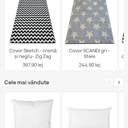
Covor Sketch - cremă
Covor SCANDI gri –
C
și negru- Zig Zag
Stele
cr
367,90 lej
244,90 lej
‹
›
Cele mai vândute