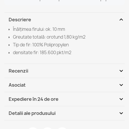
expand_more
Descriere
Înălțimea firului: ok. 10 mm
Greutate totală: orotund 1,80 kg/m2
Tip de fir: 100% Polipropylen
densitate fir: 185.600 pkt/m2
expand_more
Recenzii
expand_more
Asociat
Fii primul care scrie o recenzie
expand_more
Expediere în 24 de ore
DHL / GLS România - Ramburs (COD)
Ma, 11.08 - Vi, 14.08
expand_more
Detalii ale produsului
DHL / GLS România
Ma, 11.08 - Vi, 14.08
Fisa tehnica