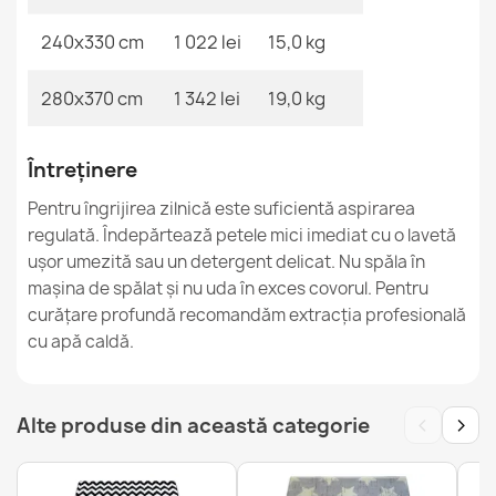
240x330 cm
1 022 lei
15,0 kg
Covor FUSION Bej Teracotă Geometric
153,90 lej
280x370 cm
1 342 lei
19,0 kg
Întreținere
Pentru îngrijirea zilnică este suficientă aspirarea
regulată. Îndepărtează petele mici imediat cu o lavetă
FUSION Alb Roz Inchis Covor geometric
ușor umezită sau un detergent delicat. Nu spăla în
153,90 lej
mașina de spălat și nu uda în exces covorul. Pentru
curățare profundă recomandăm extracția profesională
cu apă caldă.
‹
›
Alte produse din această categorie