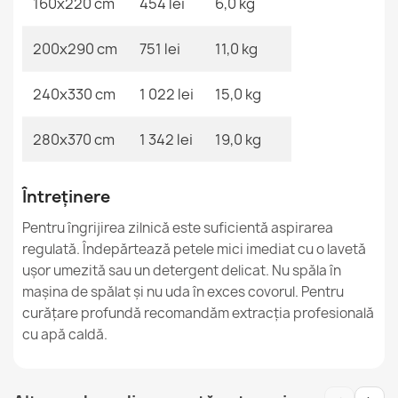
160x220 cm
454 lei
6,0 kg
200x290 cm
751 lei
11,0 kg
240x330 cm
1 022 lei
15,0 kg
Covor FUSION 0805 Crem Bej Geometric
153,90 lej
280x370 cm
1 342 lei
19,0 kg
Întreținere
Pentru îngrijirea zilnică este suficientă aspirarea
regulată. Îndepărtează petele mici imediat cu o lavetă
Covor FUSION Gri Marmură
ușor umezită sau un detergent delicat. Nu spăla în
153,90 lej
mașina de spălat și nu uda în exces covorul. Pentru
curățare profundă recomandăm extracția profesională
cu apă caldă.