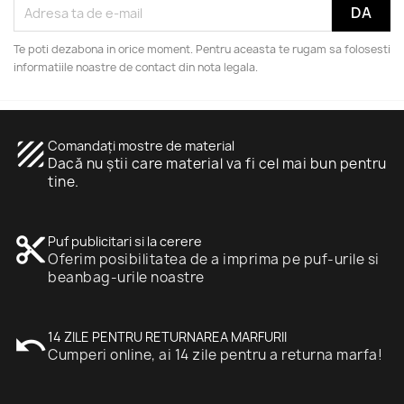
Te poti dezabona in orice moment. Pentru aceasta te rugam sa folosesti
informatiile noastre de contact din nota legala.
texture
Comandați mostre de material
Dacă nu știi care material va fi cel mai bun pentru
tine.
content_cut
Puf publicitari si la cerere
Oferim posibilitatea de a imprima pe puf-urile si
beanbag-urile noastre
undo
14 ZILE PENTRU RETURNAREA MARFURII
Cumperi online, ai 14 zile pentru a returna marfa!