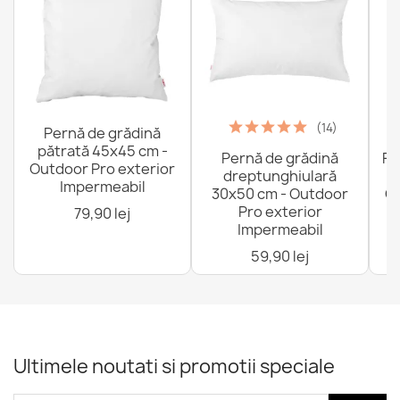
(14)
Pernă de grădină
pătrată 45x45 cm -
Pernă de grădină
Fo
Outdoor Pro exterior
dreptunghiulară
Impermeabil
30x50 cm - Outdoor
Ou
Pro exterior
79,90 lej
Impermeabil
59,90 lej
Ultimele noutati si promotii speciale