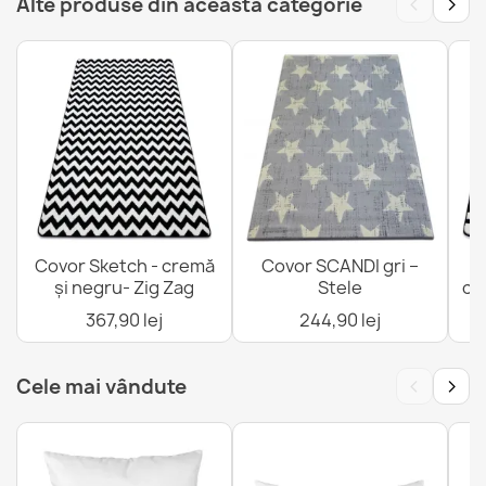
‹
›
Alte produse din această categorie
Covor Sketch - cremă
Covor SCANDI gri –
C
și negru- Zig Zag
Stele
cr
367,90 lej
244,90 lej
‹
›
Cele mai vândute