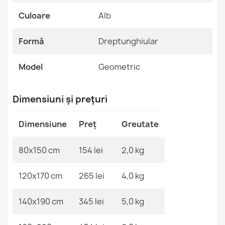
Motiv
Geometric
Culoare
Alb
Referinte specifice
Formă
Dreptunghiular
FUSION Alb Galben Covor geometric
Cod EAN13
2000000117751
153,90 lej
Model
Geometric
MPN
Kabis_20388
Dimensiuni și prețuri
Dimensiune
Preț
Greutate
Covor FUSION 9777 Crem Bej Geometric
153,90 lej
80x150 cm
154 lei
2,0 kg
120x170 cm
265 lei
4,0 kg
140x190 cm
345 lei
5,0 kg
Covor FUSION 8299 Crem Geometric
153,90 lej