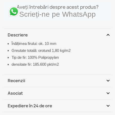
Aveți întrebări despre acest produs?
Scrieți-ne pe WhatsApp
expand_more
Descriere
Înălțimea firului: ok. 10 mm
Greutate totală: orotund 1,80 kg/m2
Tip de fir: 100% Polipropylen
densitate fir: 185.600 pkt/m2
expand_more
Recenzii
expand_more
Asociat
Fii primul care scrie o recenzie
expand_more
Expediere în 24 de ore