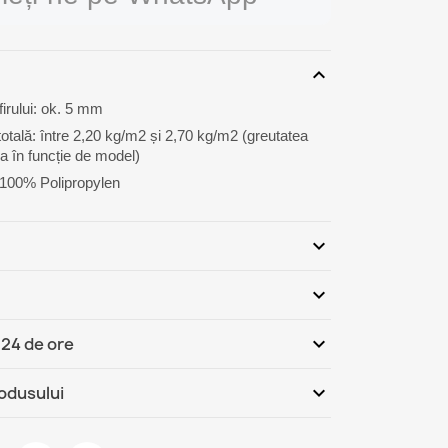
expand_more
firului: ok. 5 mm
totală: între 2,20 kg/m2 și 2,70 kg/m2 (greutatea
a în funcție de model)
: 100% Polipropylen
expand_more
expand_more
Fii primul care scrie o recenzie
expand_more
 24 de ore
România - Ramburs (COD)
Jo, 13.08 - Ma, 18.08
expand_more
rodusului
România
Jo, 13.08 - Ma, 18.08