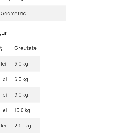
Cod EAN13
ORGANIC Cov
Geometric
MPN
232,90 lej
țuri
ț
Greutate
Covor ORGANIC
lei
5,0 kg
modernă
232,90 lej
 lei
6,0 kg
 lei
9,0 kg
 lei
15,0 kg
ORGANIC 183
232,90 lej
lei
20,0 kg