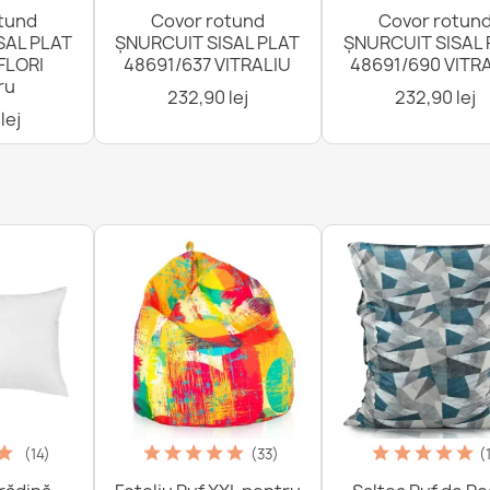
tund
Covor rotund
Covor rotun
SAL PLAT
ȘNURCUIT SISAL PLAT
ȘNURCUIT SISAL 
FLORI
48691/637 VITRALIU
48691/690 VITR
ru
232,90 lej
232,90 lej
lej
(14)
(33)
(