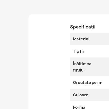
Specificații
Material
Tip fir
Înălțimea
firului
Greutate pe m²
Culoare
Formă