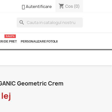
shopping_cart

Cos
(0)
Autentificare
search
SALE%
RI DE PRET
PERSONALIZARE FOTOLII
GANIC Geometric Crem
lej