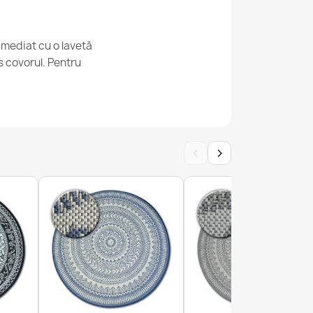
imediat cu o lavetă
 Sisal Geometric Ecru / Negru - natural,
s covorul. Pentru
lată modernă
‹
›
C Sisal Geometric Grey