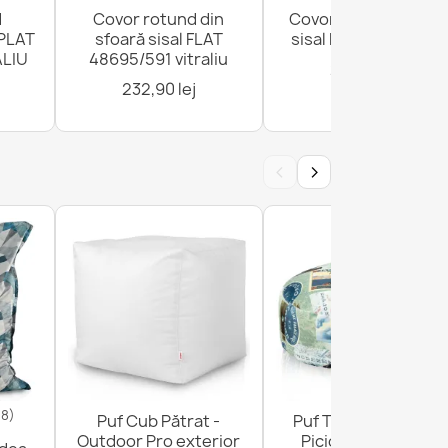
d
Covor rotund din
Covor rotund sfoară
PLAT
sfoară sisal FLAT
sisal FLAT 120cm gri
ALIU
48695/591 vitraliu
232,90 lej
232,90 lej
‹
›
18)
Puf Cub Pătrat -
Puf Taburet Suport
Outdoor Pro exterior
Picioare Rotund -