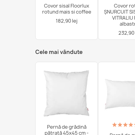
Covor sisal Floorlux
Covor ro
rotund mais si coffee
ȘNURCUIT SI
VITRALIU 
182,90 lej
albast
232,90 
Cele mai vândute
Pernă de grădină
pătrată 45x45 cm -