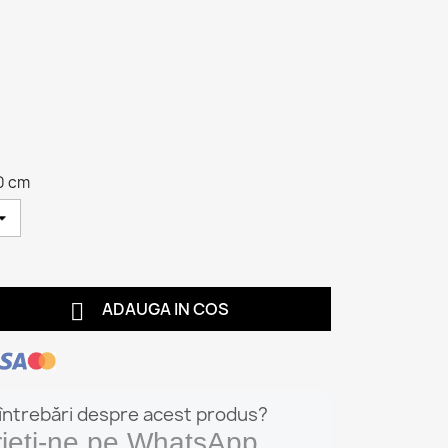
0 cm

ADAUGA IN COS
 întrebări despre acest produs?
rieți-ne pe WhatsApp