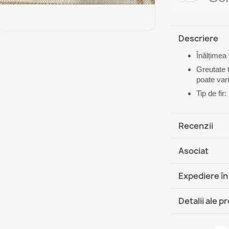
Descriere
Înălțimea 
Greutate 
poate vari
Tip de fir
Recenzii
Asociat
Expediere în
DHL / GLS 
Detalii ale p
DHL / GLS 
Fisa tehnica