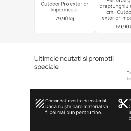
Pernă de g
Outdoor Pro exterior
dreptunghiul
Impermeabil
cm - Outdo
exterior Imp
79,90 lej
59,90 l
Ultimele noutati si promotii
speciale
Te
fo
texture
Comandați mostre de material
content_cut
P
Dacă nu știi care material va
O
fi cel mai bun pentru tine.
i