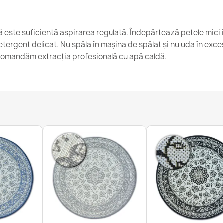
ică este suficientă aspirarea regulată. Îndepărtează petele mici 
Covor ORGANIC
tergent delicat. Nu spăla în mașina de spălat și nu uda în exce
formă neregu
omandăm extracția profesională cu apă caldă.
232,90 lej
Covor ORGANI
232,90 lej