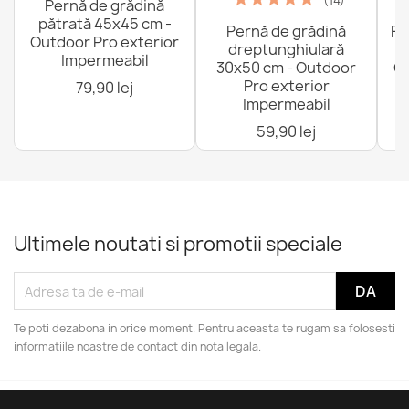
(14)
Pernă de grădină
pătrată 45x45 cm -
Pernă de grădină
Fo
Outdoor Pro exterior
dreptunghiulară
Impermeabil
30x50 cm - Outdoor
Ou
Pro exterior
79,90 lej
Impermeabil
59,90 lej
Ultimele noutati si promotii speciale
Te poti dezabona in orice moment. Pentru aceasta te rugam sa folosesti
informatiile noastre de contact din nota legala.