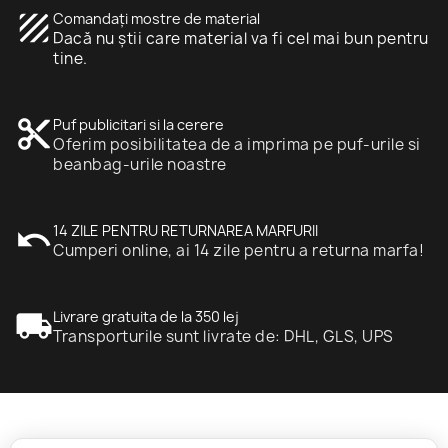
texture
Comandați mostre de material
Dacă nu știi care material va fi cel mai bun pentru
tine.
content_cut
Puf publicitari si la cerere
Oferim posibilitatea de a imprima pe puf-urile si
beanbag-urile noastre
undo
14 ZILE PENTRU RETURNAREA MARFURII
Cumperi online, ai 14 zile pentru a returna marfa!
local_shipping
Livrare gratuita de la 350 lej
Transporturile sunt livrate de: DHL, GLS, UPS