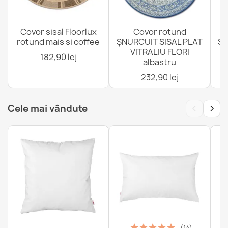
Covor sisal Floorlux
Covor rotund
rotund mais si coffee
ȘNURCUIT SISAL PLAT
ȘN
VITRALIU FLORI
4
182,90 lej
albastru
232,90 lej
‹
›
Cele mai vândute