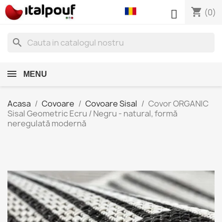
shopping_cart

(0)
search
MENU
Acasa
Covoare
Covoare Sisal
Covor ORGANIC
Sisal Geometric Ecru / Negru - natural, formă
neregulată modernă