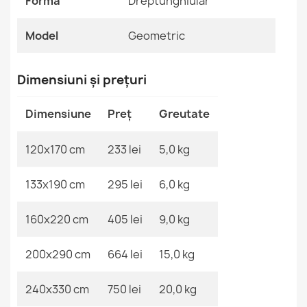
Formă
Dreptunghiular
Referinte specifice
Cod EAN13
2000000120409
Model
Geometric
MPN
Kabis_21152
ORGANIC 2769 Covor Geometric Crem
Dimensiuni și prețuri
232,90 lej
Dimensiune
Preț
Greutate
120x170 cm
233 lei
5,0 kg
133x190 cm
295 lei
6,0 kg
ORGANIC Covor Piatră Crem Negru
232,90 lej
160x220 cm
405 lei
9,0 kg
200x290 cm
664 lei
15,0 kg
240x330 cm
750 lei
20,0 kg
Covor ORGANIC Floral Crem Negru