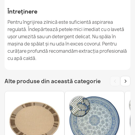
232,90 lej
Întreținere
Pentru îngrijirea zilnică este suficientă aspirarea
regulată. Îndepărtează petele mici imediat cu o lavetă
ușor umezită sau un detergent delicat. Nu spăla în
ORGANIC Covor Piatră Crem Gri
mașina de spălat și nu uda în exces covorul. Pentru
232,90 lej
curățare profundă recomandăm extracția profesională
cu apă caldă.
‹
›
Alte produse din această categorie
Covor ORGANIC Geometric Crem
232,90 lej