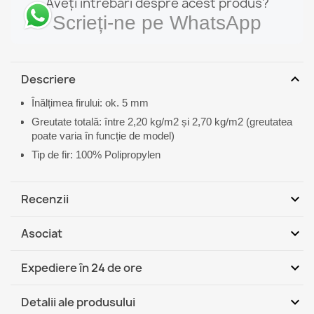
Aveți întrebări despre acest produs?
Scrieți-ne pe WhatsApp
expand_more
Descriere
Înălțimea firului: ok. 5 mm
Greutate totală: între 2,20 kg/m2 și 2,70 kg/m2 (greutatea
poate varia în funcție de model)
Tip de fir: 100% Polipropylen
expand_more
Recenzii
expand_more
Asociat
Fii primul care scrie o recenzie
expand_more
Expediere în 24 de ore
DHL / GLS România - Ramburs
Ma, 11.08 - Vi,
expand_more
Detalii ale produsului
(COD)
14.08