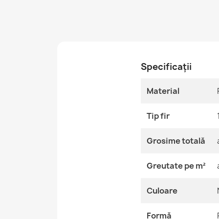
Specificații
Material
Tip fir
Grosime totală
Greutate pe m²
Culoare
Formă