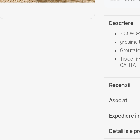
Descriere
· COVOR 
grosime 
Greutate 
Tip de fi
CALITATE;
Recenzii
Asociat
Expediere în
DHL / GLS 
Detalii ale p
DHL / GLS 