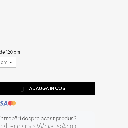
 de 120 cm

ADAUGA IN COS
 întrebări despre acest produs?
ieți-ne pe WhatsApp