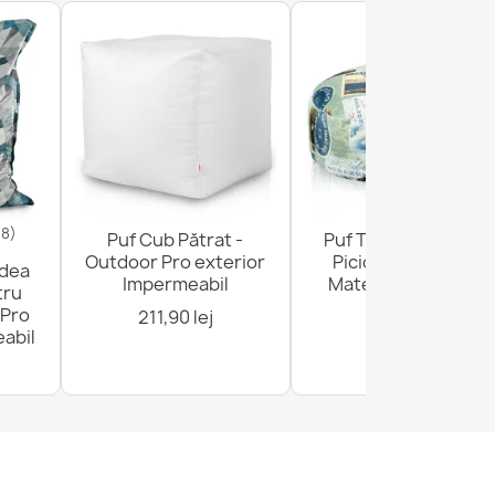
18)
Puf Cub Pătrat -
Puf Taburet Suport
Outdoor Pro exterior
Picioare Rotund -
odea
Impermeabil
Material Imprimeu
tru
Premium
 Pro
211,90 lej
abil
136,90 lej