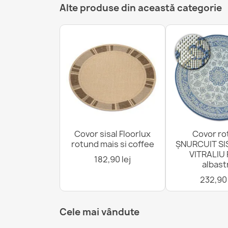
Alte produse din această categorie
Covor sisal Floorlux
Covor ro
rotund mais si coffee
ȘNURCUIT SI
VITRALIU 
182,90 lej
albast
232,90 
Cele mai vândute