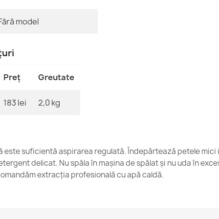
Fără model
Covor Culoar 
195,90 lej
țuri
Preț
Greutate
183 lei
2,0 kg
Covor TIMO Ro
281,90 lej
ică este suficientă aspirarea regulată. Îndepărtează petele mici 
tergent delicat. Nu spăla în mașina de spălat și nu uda în exce
omandăm extracția profesională cu apă caldă.
TIMO Covor si
133,90 lej