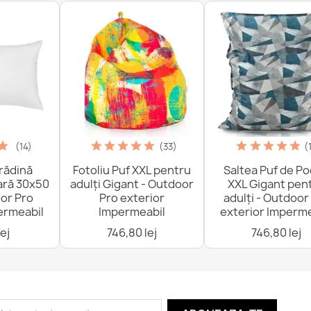
(14)
(33)
(
rădină
Fotoliu Puf XXL pentru
Saltea Puf de P
ară 30x50
adulți Gigant - Outdoor
XXL Gigant pen
or Pro
Pro exterior
adulți - Outdoor
ermeabil
Impermeabil
exterior Imperme
ej
746,80 lej
746,80 lej