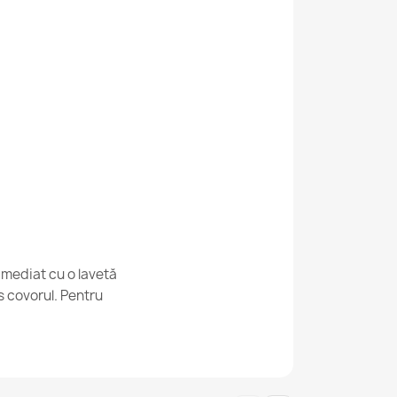
TIMO Sisal
tund Sisal Exterior Bej
imediat cu o lavetă
s covorul. Pentru
sal exterior cu margine