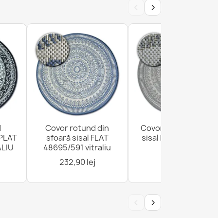
‹
›
tund Sisal Exterior Negru
isal verde
d
Covor rotund din
Covor rotund sfoară
PLAT
sfoară sisal FLAT
sisal FLAT 120cm gri
ALIU
48695/591 vitraliu
232,90 lej
232,90 lej
‹
›