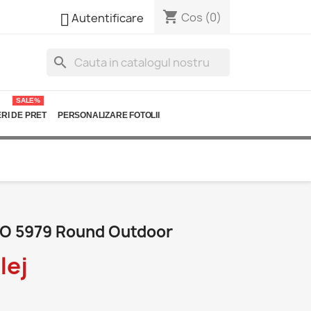
shopping_cart

Cos
(0)
Autentificare
search
SALE%
RI DE PRET
PERSONALIZARE FOTOLII
O 5979 Round Outdoor
lej