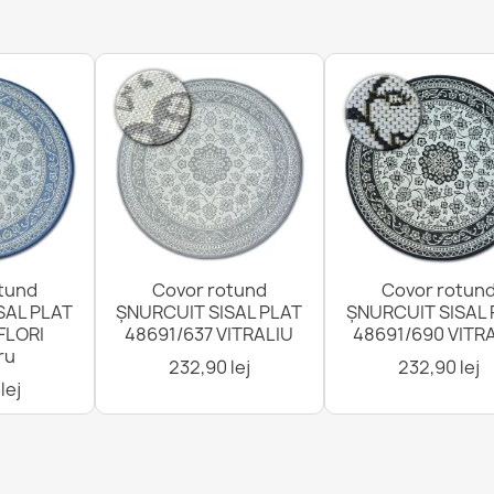
Covor TIMO Ro
281,90 lej
Covor PATIO S
tund
Covor rotund
Covor rotun
178,90 lej
SAL PLAT
ȘNURCUIT SISAL PLAT
ȘNURCUIT SISAL 
FLORI
48691/637 VITRALIU
48691/690 VITR
ru
232,90 lej
232,90 lej
lej