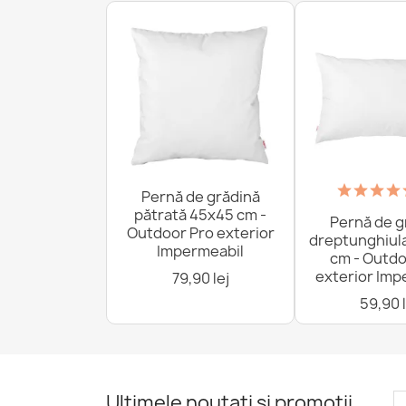
Pernă de grădină
pătrată 45x45 cm -
Pernă de g
Outdoor Pro exterior
dreptunghiul
Impermeabil
cm - Outdo
exterior Imp
79,90 lej
59,90 l
Ultimele noutati si promotii