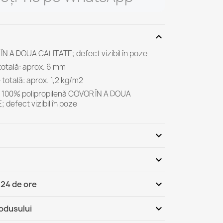
expand_more
ÎN A DOUA CALITATE; defect vizibil în poze
totală: aprox. 6 mm
totală: aprox. 1,2 kg/m2
r: 100% polipropilenă COVOR ÎN A DOUA
 defect vizibil în poze
expand_more
expand_more
Fii primul care scrie o recenzie
expand_more
 24 de ore
România - Ramburs (COD)
Jo, 13.08 - Ma, 18.08
expand_more
rodusului
România
Jo, 13.08 - Ma, 18.08