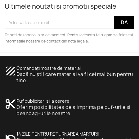
Ultimele noutati si promotii speciale
Te poti dezabona in orice moment. Pentru aceasta te rugam sa folosesti
informatiile noastre de contact din nota legala.
texture
Comandați mostre de material
Dacă nu știi care material va fi cel mai bun pentru
tine.
content_cut
Puf publicitari si la cerere
Oferim posibilitatea de a imprima pe puf-urile si
beanbag-urile noastre
undo
14 ZILE PENTRU RETURNAREA MARFURII