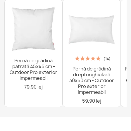
(14)
Pernă de grădină
pătrată 45x45 cm -
Pernă de grădină
Fo
Outdoor Pro exterior
dreptunghiulară
Impermeabil
30x50 cm - Outdoor
Ou
Pro exterior
79,90 lej
Impermeabil
59,90 lej