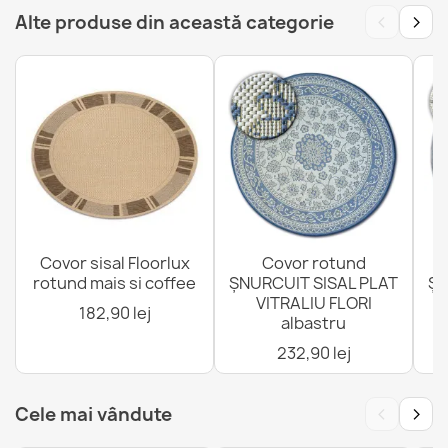
‹
›
Alte produse din această categorie
Covor Culoar TIMO Sisal
195,90 lej
Covor Rotund TIMO Sisal
Covor sisal Floorlux
Covor rotund
182,90 lej
rotund mais si coffee
ȘNURCUIT SISAL PLAT
ȘN
VITRALIU FLORI
4
182,90 lej
albastru
232,90 lej
‹
›
Cele mai vândute