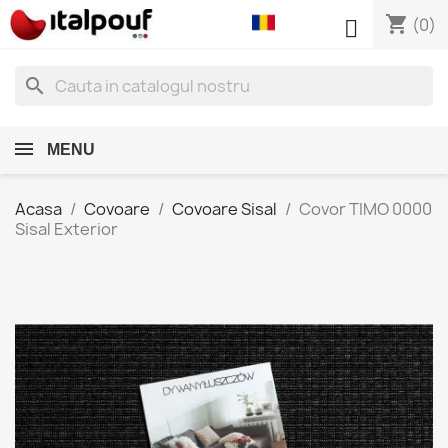
shopping_cart

(0)
search
MENU
Acasa
Covoare
Covoare Sisal
Covor TIMO 0000
Sisal Exterior