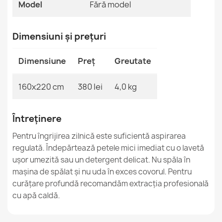
Model
Fără model
TIMO 5979 Covor sisal exterior
Dimensiuni și prețuri
379,90 lej
Dimensiune
Preț
Greutate
160x220 cm
380 lei
4,0 kg
TIMO Covor culoar sisal exterior
158,90 lej
Întreținere
Pentru îngrijirea zilnică este suficientă aspirarea
regulată. Îndepărtează petele mici imediat cu o lavetă
ușor umezită sau un detergent delicat. Nu spăla în
mașina de spălat și nu uda în exces covorul. Pentru
curățare profundă recomandăm extracția profesională
TIMO Covor sisal exterior cu margine
133,90 lej
cu apă caldă.