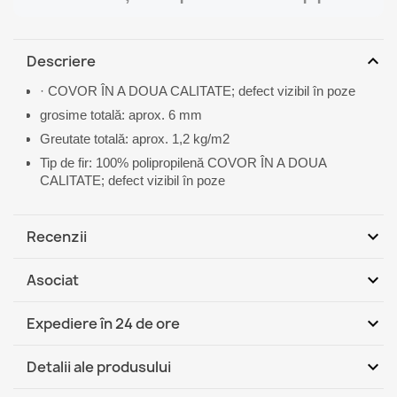
expand_more
Descriere
· COVOR ÎN A DOUA CALITATE; defect vizibil în poze
grosime totală: aprox. 6 mm
Greutate totală: aprox. 1,2 kg/m2
Tip de fir: 100% polipropilenă COVOR ÎN A DOUA
CALITATE; defect vizibil în poze
expand_more
Recenzii
expand_more
Asociat
Fii primul care scrie o recenzie
expand_more
Expediere în 24 de ore
DHL / GLS România - Ramburs
Ma, 11.08 - Vi,
expand_more
Detalii ale produsului
(COD)
14.08