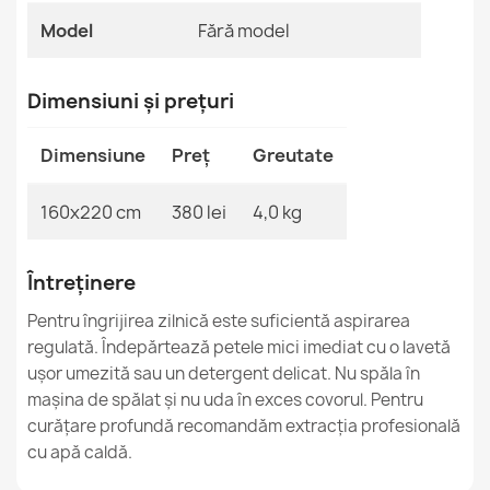
Model
Fără model
MPN
Kabis_19962
Dimensiuni și prețuri
Covor TIMO rotund CONIC SISAL outdoor gri deschis - 2
GRAD
Dimensiune
Preț
Greutate
490,90 lej
160x220 cm
380 lei
4,0 kg
Întreținere
Covor TIMO rotund SZNURKOWY SIZAL outdoor cadru
Pentru îngrijirea zilnică este suficientă aspirarea
negru - 2 CALITATE
regulată. Îndepărtează petele mici imediat cu o lavetă
490,90 lej
ușor umezită sau un detergent delicat. Nu spăla în
mașina de spălat și nu uda în exces covorul. Pentru
curățare profundă recomandăm extracția profesională
cu apă caldă.