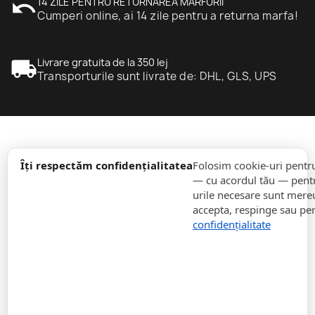
undo
14 ZILE PENTRU RETURNAREA MARFURII
Cumperi online, ai 14 zile pentru a returna marfa!
local_shipping
Livrare gratuita de la 350 lej
Transporturile sunt livrate de: DHL, GLS, UPS
expand_more
informație
Îți respectăm confidențialitatea
Folosim cookie-uri pentr
— cu acordul tău — pentr
urile necesare sunt mereu 
expand_more
Comenzi
accepta, respinge sau pe
confidențialitate
expand_more
Pentru Companii
expand_more
Rămâneți la curent