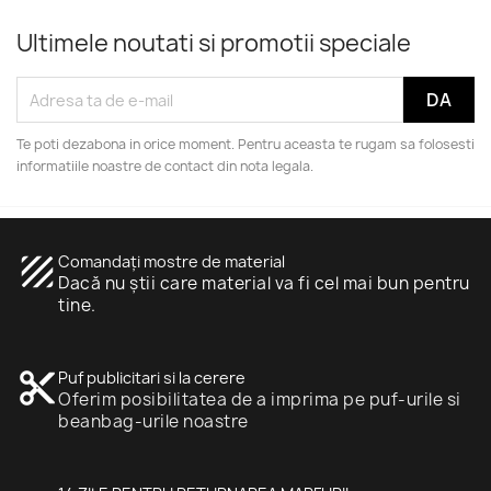
Ultimele noutati si promotii speciale
Te poti dezabona in orice moment. Pentru aceasta te rugam sa folosesti
informatiile noastre de contact din nota legala.
texture
Comandați mostre de material
Dacă nu știi care material va fi cel mai bun pentru
tine.
content_cut
Puf publicitari si la cerere
Oferim posibilitatea de a imprima pe puf-urile si
beanbag-urile noastre