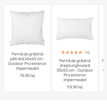
(14)
Pernă de grădină
pătrată 45x45 cm -
Pernă de grădină
Fo
Outdoor Pro exterior
dreptunghiulară
Impermeabil
30x50 cm - Outdoor
Ou
Pro exterior
79,90 lej
Impermeabil
59,90 lej