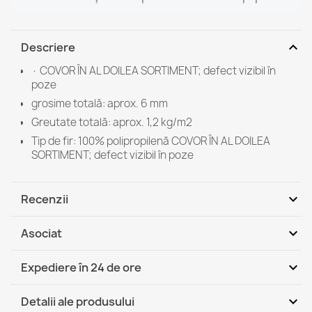
expand_more
Descriere
· COVOR ÎN AL DOILEA SORTIMENT; defect vizibil în
poze
grosime totală: aprox. 6 mm
Greutate totală: aprox. 1,2 kg/m2
Tip de fir: 100% polipropilenă COVOR ÎN AL DOILEA
SORTIMENT; defect vizibil în poze
expand_more
Recenzii
expand_more
Asociat
Fii primul care scrie o recenzie
expand_more
Expediere în 24 de ore
DHL / GLS România - Ramburs (COD)
Mi, 12.08 - Lu, 17.08
expand_more
Detalii ale produsului