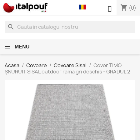
shopping_cart

(0)
search
MENU
Acasa
Covoare
Covoare Sisal
Covor TIMO
ȘNURUIT SISAL outdoor ramă gri deschis - GRADUL 2