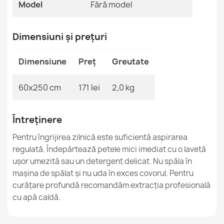
Model
Fără model
Dimensiuni și prețuri
Covor TIMO 5000 ȘNURCUIT SISAL outdoor negru -
CLASA 2
Dimensiune
Preț
Greutate
379,90 lej
60x250 cm
171 lei
2,0 kg
Întreținere
Covor TIMO rotund SZNURKOWY SIZAL outdoor cadru
Pentru îngrijirea zilnică este suficientă aspirarea
negru - 2 CALITATE
regulată. Îndepărtează petele mici imediat cu o lavetă
490,90 lej
ușor umezită sau un detergent delicat. Nu spăla în
mașina de spălat și nu uda în exces covorul. Pentru
curățare profundă recomandăm extracția profesională
cu apă caldă.