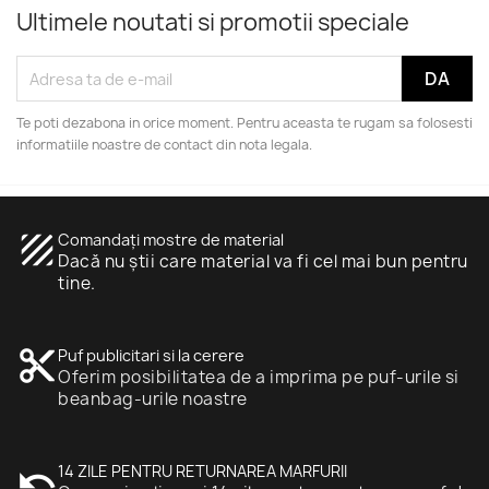
Ultimele noutati si promotii speciale
Te poti dezabona in orice moment. Pentru aceasta te rugam sa folosesti
informatiile noastre de contact din nota legala.
texture
Comandați mostre de material
Dacă nu știi care material va fi cel mai bun pentru
tine.
content_cut
Puf publicitari si la cerere
Oferim posibilitatea de a imprima pe puf-urile si
beanbag-urile noastre
undo
14 ZILE PENTRU RETURNAREA MARFURII