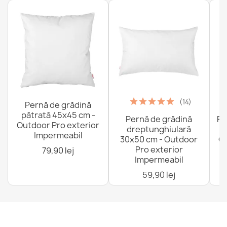
(14)
Pernă de grădină
pătrată 45x45 cm -
Pernă de grădină
Fo
Outdoor Pro exterior
dreptunghiulară
Impermeabil
30x50 cm - Outdoor
Ou
Pro exterior
79,90 lej
Impermeabil
59,90 lej