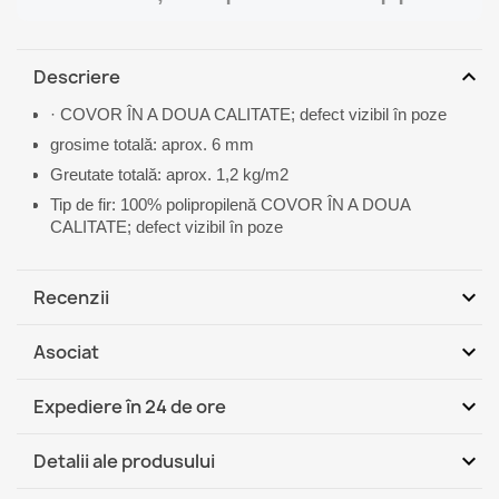
expand_more
Descriere
· COVOR ÎN A DOUA CALITATE; defect vizibil în poze
grosime totală: aprox. 6 mm
Greutate totală: aprox. 1,2 kg/m2
Tip de fir: 100% polipropilenă COVOR ÎN A DOUA
CALITATE; defect vizibil în poze
expand_more
Recenzii
expand_more
Asociat
Fii primul care scrie o recenzie
expand_more
Expediere în 24 de ore
DHL / GLS România - Ramburs
Mi, 12.08 - Lu,
expand_more
Detalii ale produsului
(COD)
17.08