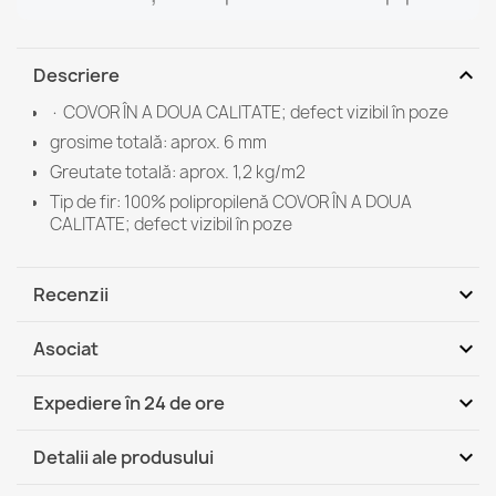
expand_more
Descriere
· COVOR ÎN A DOUA CALITATE; defect vizibil în poze
grosime totală: aprox. 6 mm
Greutate totală: aprox. 1,2 kg/m2
Tip de fir: 100% polipropilenă COVOR ÎN A DOUA
CALITATE; defect vizibil în poze
expand_more
Recenzii
expand_more
Asociat
Fii primul care scrie o recenzie
expand_more
Expediere în 24 de ore
DHL / GLS România - Ramburs (COD)
Mi, 12.08 - Lu, 17.08
expand_more
Detalii ale produsului
DHL / GLS România
Mi, 12.08 - Lu, 17.08