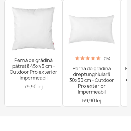
(14)
Pernă de grădină
pătrată 45x45 cm -
Pernă de grădină
Fo
Outdoor Pro exterior
dreptunghiulară
Impermeabil
30x50 cm - Outdoor
Ou
Pro exterior
79,90 lej
Impermeabil
59,90 lej