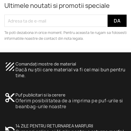
Ultimele noutati si promotii speciale
Te poti dezabona in orice moment. Pentru aceasta te rugam sa folosesti
informatiile noastre de contact din nota legala.
texture
Comandați mostre de material
Dacă nu știi care material va fi cel mai bun pentru
tine.
content_cut
Puf publicitari si la cerere
Oferim posibilitatea de a imprima pe puf-urile si
beanbag-urile noastre
undo
14 ZILE PENTRU RETURNAREA MARFURII