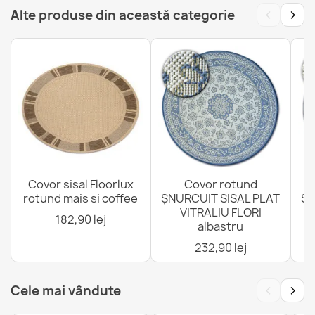
Covor TIMO 5000 ȘNURCUIT SISAL outdoor negru -
‹
›
Alte produse din această categorie
CLASA 2
379,90 lej
Covor, cărări TIMO SZNURKOWY SIZAL outdoor cadru
alb - 2 CALITATE
232,90 lej
Covor sisal Floorlux
Covor rotund
rotund mais si coffee
ȘNURCUIT SISAL PLAT
ȘN
VITRALIU FLORI
4
182,90 lej
albastru
232,90 lej
Covor TIMO SZNURKOWY SIZAL outdoor ramă alb - 2
GATUNEK
1.130,90 lej
‹
›
Cele mai vândute