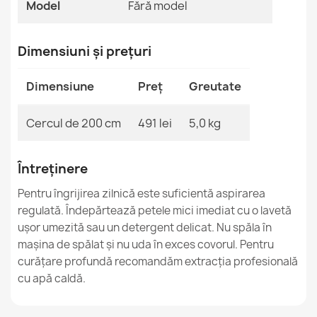
Model
Fără model
MPN
Kabis_19950
Dimensiuni și prețuri
Covor TIMO rotund SZNURKOWY SIZAL outdoor cadru
alb - 2 CALITATE
Dimensiune
Preț
Greutate
182,90 lej
Cercul de 200 cm
491 lei
5,0 kg
Întreținere
Covor TIMO ȘNURUIT SISAL outdoor ramă gri deschis -
Pentru îngrijirea zilnică este suficientă aspirarea
GRADUL 2
regulată. Îndepărtează petele mici imediat cu o lavetă
379,90 lej
ușor umezită sau un detergent delicat. Nu spăla în
mașina de spălat și nu uda în exces covorul. Pentru
curățare profundă recomandăm extracția profesională
cu apă caldă.