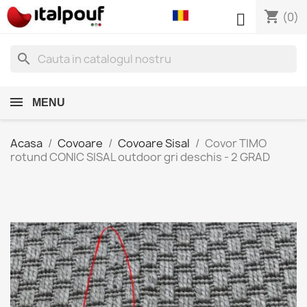
shopping_cart

(0)
search
MENU
Acasa
Covoare
Covoare Sisal
Covor TIMO
rotund CONIC SISAL outdoor gri deschis - 2 GRAD